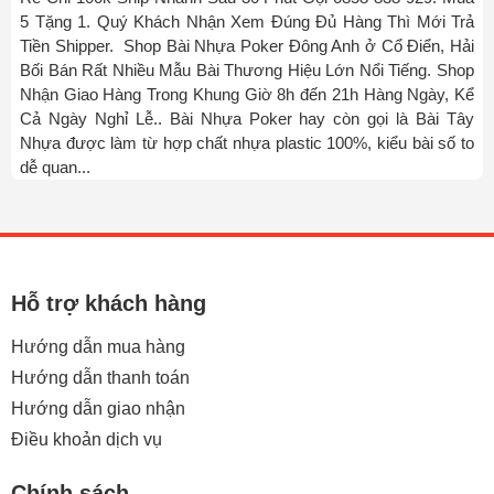
5 Tặng 1. Quý Khách Nhận Xem Đúng Đủ Hàng Thì Mới Trả
Tiền Shipper. Shop Bài Nhựa Poker Đông Anh ở Cổ Điển, Hải
Bối Bán Rất Nhiều Mẫu Bài Thương Hiệu Lớn Nổi Tiếng. Shop
Nhận Giao Hàng Trong Khung Giờ 8h đến 21h Hàng Ngày, Kể
Cả Ngày Nghỉ Lễ.. Bài Nhựa Poker hay còn gọi là Bài Tây
Nhựa được làm từ hợp chất nhựa plastic 100%, kiểu bài số to
dễ quan...
Hỗ trợ khách hàng
Hướng dẫn mua hàng
Hướng dẫn thanh toán
Hướng dẫn giao nhận
Điều khoản dịch vụ
Chính sách