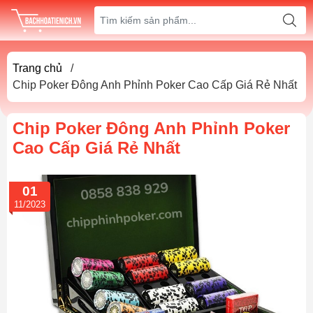
Trang chủ
/
Chip Poker Đông Anh Phỉnh Poker Cao Cấp Giá Rẻ Nhất
Chip Poker Đông Anh Phỉnh Poker
Cao Cấp Giá Rẻ Nhất
01
11/2023