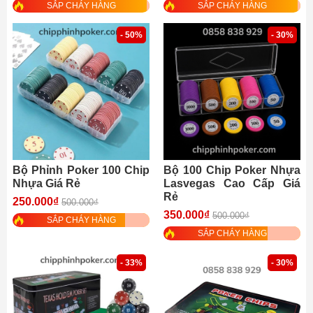
SẮP CHÁY HÀNG
SẮP CHÁY HÀNG
- 50%
- 30%
Bộ Phỉnh Poker 100 Chip
Bộ 100 Chip Poker Nhựa
Nhựa Giá Rẻ
Lasvegas Cao Cấp Giá
Rẻ
250.000₫
500.000₫
350.000₫
500.000₫
SẮP CHÁY HÀNG
SẮP CHÁY HÀNG
- 33%
- 30%