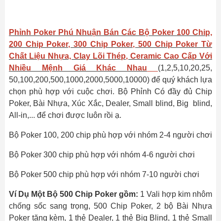
Phỉnh Poker Phú Nhuận
Bán Các Bộ Poker 100 Chip,
200 Chip Poker, 300 Chip Poker, 500 Chip Poker Từ
Chất Liệu Nhựa, Clay Lõi Thép, Ceramic Cao Cấp Với
Nhiều Mệnh Giá Khác Nhau
(1,2,5,10,20,25,
50,100,200,500,1000,2000,5000,10000) để quý khách lựa
chọn phù hợp với cuộc chơi. Bộ Phỉnh Có đầy đủ Chip
Poker, Bài Nhựa, Xúc Xắc, Dealer, Small blind, Big blind,
All-in,... để chơi được luôn rồi ạ.
Bộ Poker 100, 200 chip phù hợp với nhóm 2-4 người chơi
Bộ Poker 300 chip phù hợp với nhóm 4-6 người chơi
Bộ Poker 500 chip phù hợp với nhóm 7-10 người chơi
Ví Dụ Một Bộ 500 Chip Poker gồm:
1 Vali hợp kim nhôm
chống sốc sang trọng, 500 Chip Poker, 2 bộ Bài Nhựa
Poker tặng kèm, 1 thẻ Dealer, 1 thẻ Big Blind, 1 thẻ Small