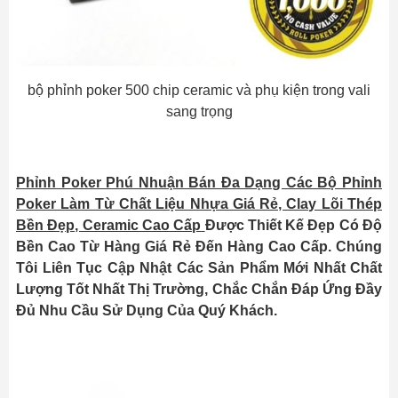
bộ phỉnh poker 500 chip ceramic và phụ kiện trong vali
sang trọng
Phỉnh Poker Phú Nhuận Bán Đa Dạng Các Bộ Phỉnh
Poker Làm Từ Chất Liệu Nhựa Giá Rẻ, Clay Lõi Thép
Bền Đẹp, Ceramic Cao Cấp
Được Thiết Kế Đẹp Có Độ
Bền Cao Từ Hàng Giá Rẻ Đến Hàng Cao Cấp. Chúng
Tôi Liên Tục Cập Nhật Các Sản Phẩm Mới Nhất Chất
Lượng Tốt Nhất Thị Trường, Chắc Chắn Đáp Ứng Đầy
Đủ Nhu Cầu Sử Dụng Của Quý Khách.