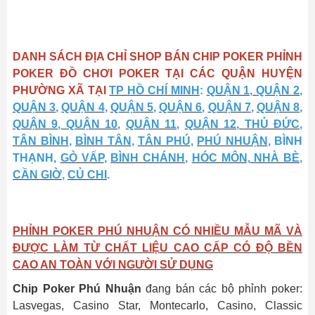
DANH SÁCH ĐỊA CHỈ SHOP BÁN CHIP POKER PHỈNH
POKER ĐỒ CHƠI POKER TẠI CÁC QUẬN HUYỆN
PHƯỜNG XÃ TẠI
TP HỒ CHÍ MINH
:
QUẬN 1,
QUẬN 2,
QUẬN 3
,
QUẬN 4
,
QUẬN 5
,
QUẬN 6
,
QUẬN 7
,
QUẬN 8
,
QUẬN 9
,
QUẬN 10
,
QUẬN 11
,
QUẬN 12,
THỦ ĐỨC
,
TÂN BÌNH
,
BÌNH TÂN
,
TÂN PHÚ
,
PHÚ NHUẬN
,
BÌNH
THẠNH
,
GÒ VẤP
,
BÌNH CHÁNH
,
HÓC MÔN,
NHÀ BÈ
,
CẦN GIỜ
,
CỦ CHI
.
PHỈNH POKER PHÚ NHUẬN CÓ NHIỀU MẪU MÃ VÀ
ĐƯỢC LÀM TỪ CHẤT LIỆU CAO CẤP CÓ ĐỘ BỀN
CAO AN TOÀN VỚI NGƯỜI SỬ DỤNG
Chip Poker Phú Nhuận
đang bán các bộ phỉnh poker:
Lasvegas, Casino Star, Montecarlo, Casino, Classic