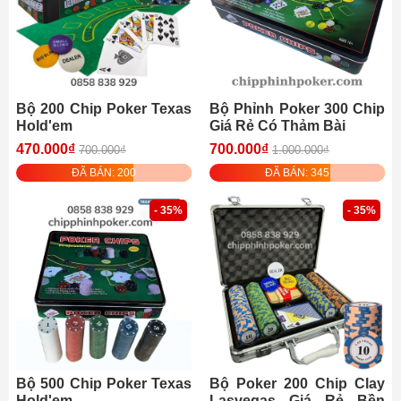
Bộ 200 Chip Poker Texas
Bộ Phỉnh Poker 300 Chip
Hold'em
Giá Rẻ Có Thảm Bài
470.000₫
700.000₫
700.000₫
1.000.000₫
ĐÃ BÁN: 200
ĐÃ BÁN: 345
- 35%
- 35%
Bộ 500 Chip Poker Texas
Bộ Poker 200 Chip Clay
Hold'em
Lasvegas Giá Rẻ Bền