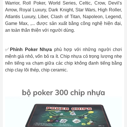
Warrior, Roll Poker, World Series, Celtic, Crow, Devil's
Arrow, Royal Luxury, Dark Knight, Star Wars, High Roller,
Atlantis Luxury, Liber, Clash of Titan, Napoleon, Legend,
Game Max, ,... được sản xuất bằng công nghệ hiện đại,
an toàn thân thiện với người dùng.
✅
Phỉnh
Poker Nhựa
phù hợp với những người chơi
mệnh giá nhỏ, vốn bỏ ra ít. Chip nhựa có trọng lượng nhẹ
nên tiếng va chạm giữa các chip không đanh tiếng bằng
chip clay lõi thép, chip ceramic.