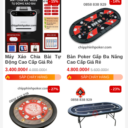
- 15%
- 14%
Máy Xáo Chia Bài Tự
Bàn Poker Gấp Đa Năng
Động Cao Cấp Giá Rẻ
Cao Cấp Giá Rẻ
3.400.000₫
4.800.000₫
4.000.000₫
5.600.000₫
SẮP CHÁY HÀNG
SẮP CHÁY HÀNG
- 27%
- 23%