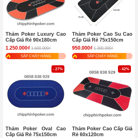
Thảm Poker Luxury Cao
Thảm Poker Cao Su Cao
Cấp Giá Rẻ 90x180cm
Cấp Giá Rẻ 75x150cm
1.250.000₫
950.000₫
1.600.000₫
1.300.000₫
SẮP CHÁY HÀNG
SẮP CHÁY HÀNG
- 27%
- 42%
Thảm Poker Oval Cao
Thảm Poker Cao Cấp Giá
Cấp Giá Rẻ 75x150cm
Rẻ 60x120cm