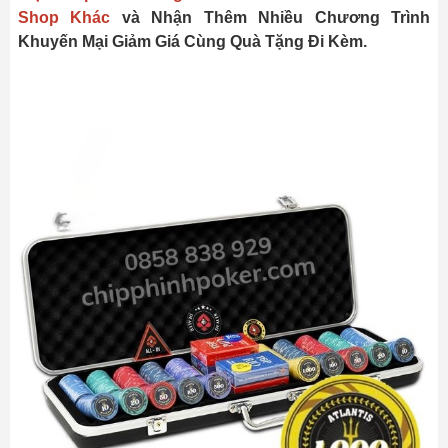
Shop Khác
và Nhận Thêm Nhiều Chương Trình
Khuyến Mại Giảm Giá Cùng Quà Tặng Đi Kèm.