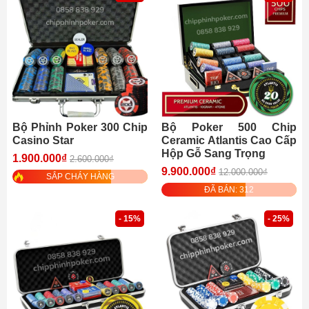
Bộ Phỉnh Poker 300 Chip
Bộ Poker 500 Chip
Casino Star
Ceramic Atlantis Cao Cấp
Hộp Gỗ Sang Trọng
1.900.000₫
2.600.000₫
9.900.000₫
12.000.000₫
SẮP CHÁY HÀNG
ĐÃ BÁN: 312
- 15%
- 25%