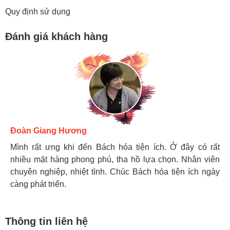
Quy định sử dụng
Đánh giá khách hàng
Hương Suri
Đoàn Giang Hương
Ngọc Anh
Mình rất ưng khi đến Bách hóa tiện ích. Ở đây có rất
Mình rất ưng khi đến Bách hóa tiện ích. Ở đây có rất
Mình rất ưng khi đến Bách hóa tiện ích. Ở đây có rất
nhiều mặt hàng phong phú, tha hồ lựa chọn. Nhân viên
nhiều mặt hàng phong phú, tha hồ lựa chọn. Nhân viên
nhiều mặt hàng phong phú, tha hồ lựa chọn. Nhân viên
chuyên nghiệp, nhiệt tình. Chúc Bách hóa tiện ích ngày
chuyên nghiệp, nhiệt tình. Chúc Bách hóa tiện ích ngày
chuyên nghiệp, nhiệt tình. Chúc Bách hóa tiện ích ngày
càng phát triển.
càng phát triển.
càng phát triển.
Thông tin liên hệ