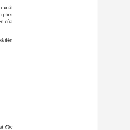
n xuất
n phơi
ên của
à tiện
ai đặc