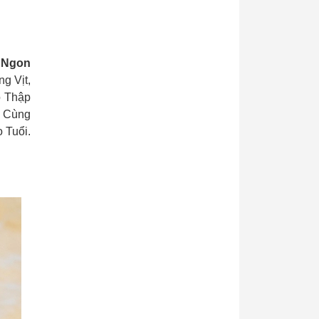
n Ngon
g Vịt,
o Thập
à Cùng
 Tuổi.