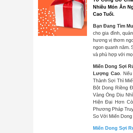
Nhiều Món Ăn Ng
Cao Tuổi.
Bạn Đang Tìm Mu
cho gia đình, quá
hương vị thơm ngo
ngon quanh năm. S
và phù hợp với mọi
Miến Dong Sợi R
Lượng Cao
. Nếu
Thành Sợi Thì Mi
Bột Dong Riềng 
Vàng Óng Dịu Nhì
Hiện Đại Hơn C
Phương Pháp Truy
So Với Miến Dong
Miến Dong Sợi R