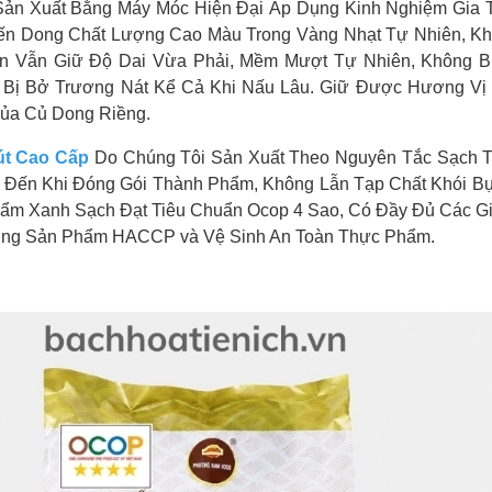
ản Xuất Bằng Máy Móc Hiện Đại Áp Dụng Kinh Nghiệm Gia 
ến Dong Chất Lượng Cao Màu Trong Vàng Nhạt Tự Nhiên, Kh
ến Vẫn Giữ Độ Dai Vừa Phải, Mềm Mượt Tự Nhiên, Không B
 Bị Bở Trương Nát Kể Cả Khi Nấu Lâu. Giữ Được Hương V
ủa Củ Dong Riềng.
út Cao Cấp
Do Chúng Tôi Sản Xuất Theo Nguyên Tắc Sạch 
 Đến Khi Đóng Gói Thành Phẩm, Không Lẫn Tạp Chất Khói Bụ
ẩm Xanh Sạch Đạt Tiêu Chuẩn Ocop 4 Sao, Có Đầy Đủ Các G
ng Sản Phẩm HACCP và Vệ Sinh An Toàn Thực Phẩm.