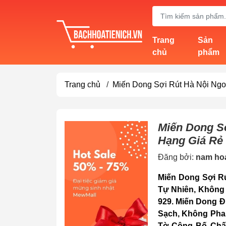
Trang
Sản
chủ
phẩm
Trang chủ
/
Miến Dong Sợi Rút Hà Nội Ng
nồi cơm
chảo
Miến Dong S
Hạng Giá Rẻ
Đăng bởi:
nam hoa
Miến Dong Sợi 
Tự Nhiên, Không
929. Miến Dong 
Sạch, Không Pha
Tờ Công Bố Chấ