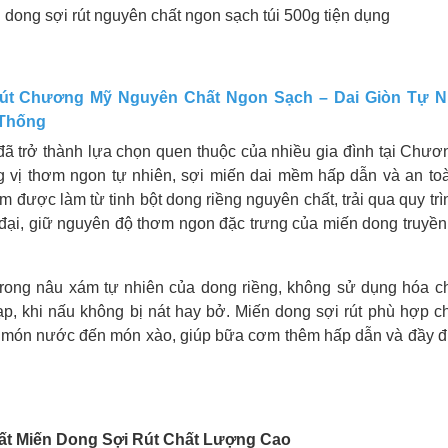
 dong sợi rút nguyên chất ngon sạch túi 500g tiện dụng
út Chương Mỹ Nguyên Chất Ngon Sạch – Dai Giòn Tự Nh
 Thống
đã trở thành lựa chọn quen thuộc của nhiều gia đình tại Chươ
vị thơm ngon tự nhiên, sợi miến dai mềm hấp dẫn và an to
 được làm từ tinh bột dong riềng nguyên chất, trải qua quy trì
 đại, giữ nguyên độ thơm ngon đặc trưng của miến dong truyền
rong nâu xám tự nhiên của dong riềng, không sử dụng hóa ch
ạp, khi nấu không bị nát hay bở. Miến dong sợi rút phù hợp c
ừ món nước đến món xào, giúp bữa cơm thêm hấp dẫn và đầy đ
ất Miến Dong Sợi Rút Chất Lượng Cao