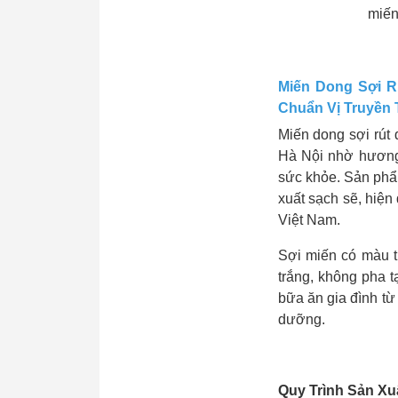
miến
Miến Dong Sợi R
Chuẩn Vị Truyền
Miến dong sợi rút 
Hà Nội nhờ hương 
sức khỏe. Sản phẩm
xuất sạch sẽ, hiện
Việt Nam.
Sợi miến có màu t
trắng, không pha t
bữa ăn gia đình t
dưỡng.
Quy Trình Sản Xu