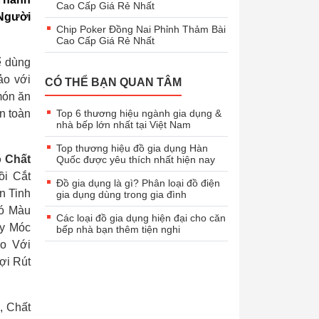
Cao Cấp Giá Rẻ Nhất
Người
Chip Poker Đồng Nai Phỉnh Thảm Bài
Cao Cấp Giá Rẻ Nhất
ể dùng
ảo với
CÓ THỂ BẠN QUAN TÂM
món ăn
n toàn
Top 6 thương hiệu ngành gia dụng &
nhà bếp lớn nhất tại Việt Nam
Top thương hiệu đồ gia dụng Hàn
o Chất
Quốc được yêu thích nhất hiện nay
i Cắt
Đồ gia dụng là gì? Phân loại đồ điện
n Tinh
gia dụng dùng trong gia đình
Có Màu
Các loại đồ gia dụng hiện đại cho căn
áy Móc
bếp nhà bạn thêm tiện nghi
o Với
ợi Rút
, Chất