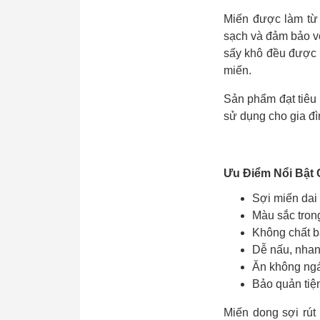
Miến được làm từ t
sạch và đảm bảo vệ
sấy khô đều được 
miến.
Sản phẩm đạt tiêu 
sử dụng cho gia đì
Ưu Điểm Nổi Bật 
Sợi miến dai
Màu sắc tro
Không chất b
Dễ nấu, nhan
Ăn không ngá
Bảo quản tiện
Miến dong sợi rút