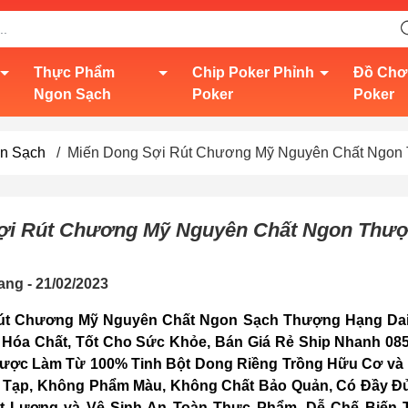
Thực Phẩm
Chip Poker Phỉnh
Đồ Chơ
Ngon Sạch
Poker
Poker
on Sạch
/
Miến Dong Sợi Rút Chương Mỹ Nguyên Chất Ngon
ợi Rút Chương Mỹ Nguyên Chất Ngon Thư
ng - 21/02/2023
Rút Chương Mỹ Nguyên Chất Ngon Sạch Thượng Hạng Da
 Hóa Chất, Tốt Cho Sức Khỏe, Bán Giá Rẻ Ship Nhanh 08
Được Làm Từ 100% Tinh Bột Dong Riềng Trồng Hữu Cơ và
 Tạp, Không Phẩm Màu, Không Chất Bảo Quản, Có Đầy Đủ
t Lượng và Vệ Sinh An Toàn Thực Phẩm. Dễ Chế Biến 