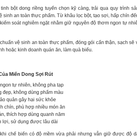
inh bột dong riềng tuyển chọn kỹ càng, trải qua quy trình sả
 sinh an toàn thực phẩm. Từ khâu lọc bột, tạo sợi, hấp chín đế
kiểm soát nghiêm ngặt nhằm giữ nguyên độ thơm ngon tự nhi
chuẩn vệ sinh an toàn thực phẩm, đóng gói cẩn thận, sạch sẽ v
nh hoặc kinh doanh quán ăn, làm quà biếu.
Của Miến Dong Sợi Rút
 ngon tự nhiên, không pha tạp
ng đẹp, không dùng phẩm màu
ảo quản gây hại sức khỏe
h chín, phù hợp nhiều món ăn
n, thích hợp dùng quanh năm
 lợi, sử dụng được lâu dài
 khi chế biến có độ mềm vừa phải nhưng vẫn giữ được độ d