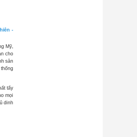
iên -
ng Mỹ,
àn cho
nh sản
 thống
ất tẩy
ho mọi
ủ dinh