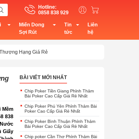
Hotline:
0858 838 929
i
Miến Dong
Tin
Liên
Sợi Rút
tức
hệ
 Thượng Hạng Giá Rẻ
ợng
BÀI VIẾT MỚI NHẤT
Chip Poker Tiền Giang Phỉnh Thảm
Bài Poker Cao Cấp Giá Rẻ Nhất
Chip Poker Phú Yên Phỉnh Thảm Bài
i Mềm
Poker Cao Cấp Giá Rẻ Nhất
58 838
Chip Poker Bình Thuận Phỉnh Thảm
 Nước
Bài Poker Cao Cấp Giá Rẻ Nhất
 Giấy
Chip poker Cần Thơ Phỉnh Thảm Bài
Thành