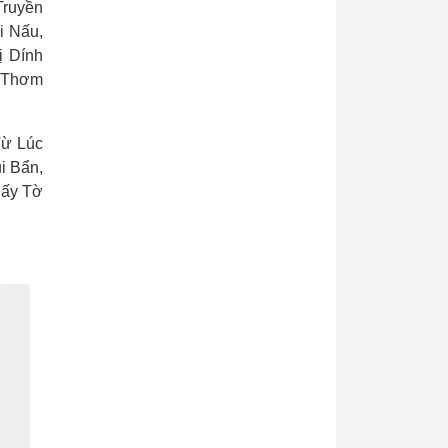
Truyền
i Nấu,
ị Dính
ị Thơm
Từ Lúc
i Bẩn,
iấy Tờ