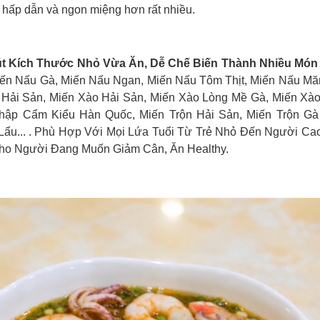
 hấp dẫn và ngon miệng hơn rất nhiều.
út Kích Thước Nhỏ Vừa Ăn, Dễ Chế Biến Thành Nhiều Mó
ến Nấu Gà, Miến Nấu Ngan, Miến Nấu Tôm Thịt, Miến Nấu Măn
 Hải Sản, Miến Xào Hải Sản, Miến Xào Lòng Mề Gà, Miến Xà
hập Cẩm Kiểu Hàn Quốc, Miến Trộn Hải Sản, Miến Trộn G
ẩu... . Phù Hợp Với Mọi Lứa Tuổi Từ Trẻ Nhỏ Đến Người Cao
Cho Người Đang Muốn Giảm Cân, Ăn Healthy.