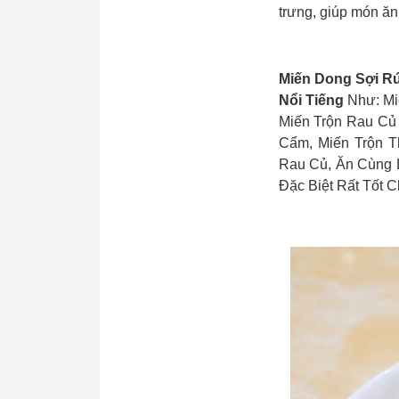
trưng, giúp món ăn
Miến Dong Sợi R
Nổi Tiếng
Như: Mi
Miến Trộn Rau Củ
Cẩm, Miến Trộn T
Rau Củ, Ăn Cùng L
Đặc Biệt Rất Tốt 