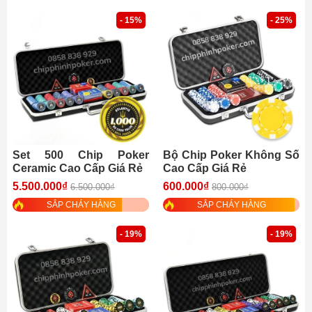
- 15%
- 25%
Set 500 Chip Poker
Bộ Chip Poker Không Số
Ceramic Cao Cấp Giá Rẻ
Cao Cấp Giá Rẻ
5.500.000₫
600.000₫
6.500.000₫
800.000₫
SẮP CHÁY HÀNG
SẮP CHÁY HÀNG
- 19%
- 19%