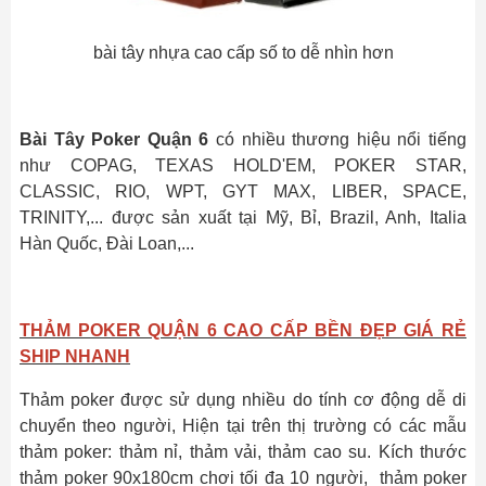
bài tây nhựa cao cấp số to dễ nhìn hơn
Bài Tây Poker Quận 6
có nhiều thương hiệu nổi tiếng
như COPAG, TEXAS HOLD'EM, POKER STAR,
CLASSIC, RIO, WPT, GYT MAX, LIBER, SPACE,
TRINITY,... được sản xuất tại Mỹ, Bỉ, Brazil, Anh, Italia
Hàn Quốc, Đài Loan,...
THẢM POKER QUẬN 6 CAO CẤP BỀN ĐẸP GIÁ RẺ
SHIP NHANH
Thảm poker được sử dụng nhiều do tính cơ động dễ di
chuyển theo người, Hiện tại trên thị trường có các mẫu
thảm poker: thảm nỉ, thảm vải, thảm cao su. Kích thước
thảm poker 90x180cm chơi tối đa 10 người, thảm poker