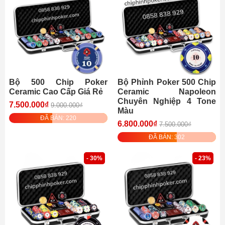
Bộ 500 Chip Poker
Bộ Phỉnh Poker 500 Chip
Ceramic Cao Cấp Giá Rẻ
Ceramic Napoleon
Chuyên Nghiệp 4 Tone
7.500.000₫
9.000.000₫
Màu
ĐÃ BÁN: 220
6.800.000₫
7.500.000₫
ĐÃ BÁN: 302
- 30%
- 23%