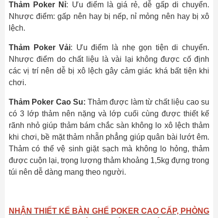
Thảm Poker Nỉ
: Ưu điểm là giá rẻ, dễ gấp di chuyển.
Nhược điểm: gấp nên hay bị nếp, nỉ mỏng nên hay bị xô
lệch.
Thảm Poker Vải
: Ưu điểm là nhẹ gọn tiện di chuyển.
Nhược điểm do chất liệu là vài lại không được cố định
các vị trí nên dễ bị xô lệch gây cảm giác khá bất tiện khi
chơi.
Thảm Poker Cao Su:
Thảm được làm từ chất liệu cao su
có 3 lớp thảm nên nặng và lớp cuối cùng được thiết kế
rãnh nhỏ giúp thảm bám chắc sàn không lo xô lệch thảm
khi chơi, bề mặt thảm nhẵn phẳng giúp quân bài lướt êm.
Thảm có thể vệ sinh giặt sạch mà không lo hỏng, thảm
được cuộn lại, trọng lượng thảm khoảng 1,5kg đựng trong
túi nên dễ dàng mang theo người.
NHẬN THIẾT KẾ BÀN GHẾ POKER CAO CẤP, PHÒNG