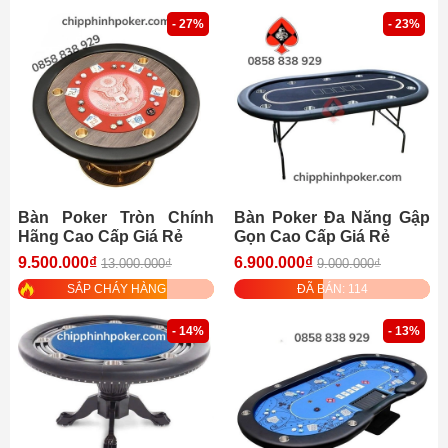
- 27%
- 23%
Bàn Poker Tròn Chính
Bàn Poker Đa Năng Gập
Hãng Cao Cấp Giá Rẻ
Gọn Cao Cấp Giá Rẻ
9.500.000₫
6.900.000₫
13.000.000₫
9.000.000₫
SẮP CHÁY HÀNG
ĐÃ BÁN: 114
- 14%
- 13%