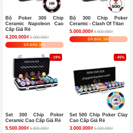
Bộ Poker 300 Chip
Bộ 300 Chip Poker
Ceramic Napoleon Cao
Ceramic - Clash Of Titan
Cấp Giá Rẻ
5.000.000₫
6.500.000₫
4.200.000₫
6.000.000₫
ĐÃ BÁN: 340
ĐÃ BÁN: 308
- 19%
- 45%
Set 300 Chip Poker
Set 500 Chip Poker Clay
Ceramic Cao Cấp Giá Rẻ
Cao Cấp Giá Rẻ
5.500.000₫
3.000.000₫
6.800.000₫
5.500.000₫