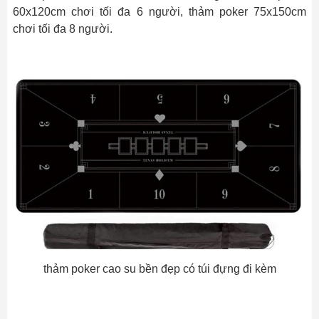
60x120cm chơi tối đa 6 người, thảm poker 75x150cm
chơi tối đa 8 người.
thảm poker cao su bền đẹp có túi đựng đi kèm