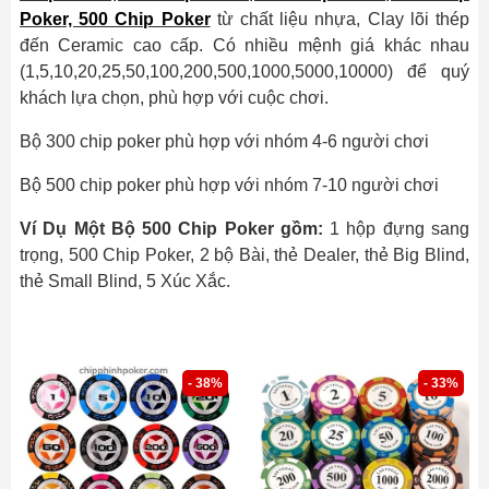
Poker, 500 Chip Poker
từ chất liệu nhựa, Clay lõi thép
đến Ceramic cao cấp. Có nhiều mệnh giá khác nhau
(1,5,10,20,25,50,100,200,500,1000,5000,10000) để quý
khách lựa chọn, phù hợp với cuộc chơi.
Bộ 300 chip poker phù hợp với nhóm 4-6 người chơi
Bộ 500 chip poker phù hợp với nhóm 7-10 người chơi
Ví Dụ Một Bộ 500 Chip Poker gồm:
1 hộp đựng sang
trọng, 500 Chip Poker, 2 bộ Bài, thẻ Dealer, thẻ Big Blind,
thẻ Small Blind, 5 Xúc Xắc.
- 38%
- 33%