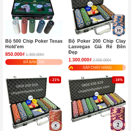
Bộ 500 Chip Poker Texas
Bộ Poker 200 Chip Clay
Hold'em
Lasvegas Giá Rẻ Bền
Đẹp
850.000₫
1.300.000₫
1.300.000₫
2.000.000₫
ĐÃ BÁN: 166
SẮP CHÁY HÀNG
- 21%
- 16%