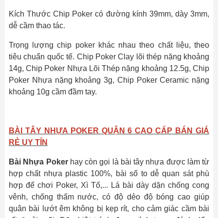
Kích Thước Chip Poker có đường kính 39mm, dày 3mm,
dễ cầm thao tác.
Trọng lượng chip poker khác nhau theo chất liệu, theo
tiêu chuẩn quốc tế. Chip Poker Clay lõi thép nặng khoảng
14g, Chip Poker Nhựa Lõi Thép nặng khoảng 12.5g, Chip
Poker Nhựa nặng khoảng 3g, Chip Poker Ceramic nặng
khoảng 10g cầm đầm tay.
BÀI TÂY NHỰA POKER QUẬN 6 CAO CẤP BÁN GIÁ
RẺ UY TÍN
Bài Nhựa Poker
hay còn gọi là bài tây nhựa được làm từ
hợp chất nhựa plastic 100%, bài số to dễ quan sát phù
hợp để chơi Poker, Xì Tố,... Lá bài dày dặn chống cong
vênh, chống thấm nước, có độ dẻo độ bóng cao giúp
quân bài lướt êm không bị kẹp rít, cho cảm giác cầm bài