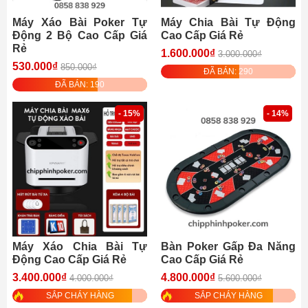
Máy Xáo Bài Poker Tự
Máy Chia Bài Tự Động
Động 2 Bộ Cao Cấp Giá
Cao Cấp Giá Rẻ
Rẻ
1.600.000₫
3.000.000₫
530.000₫
850.000₫
ĐÃ BÁN: 290
ĐÃ BÁN: 190
- 15%
- 14%
Máy Xáo Chia Bài Tự
Bàn Poker Gấp Đa Năng
Động Cao Cấp Giá Rẻ
Cao Cấp Giá Rẻ
3.400.000₫
4.800.000₫
4.000.000₫
5.600.000₫
SẮP CHÁY HÀNG
SẮP CHÁY HÀNG