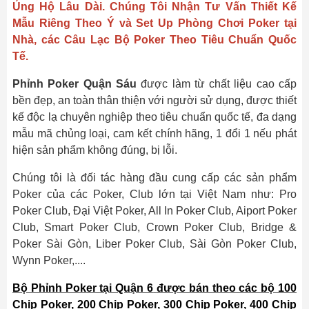
Ủng Hộ Lâu Dài. Chúng Tôi Nhận Tư Vấn Thiết Kế
Mẫu Riêng Theo Ý và Set Up Phòng Chơi Poker
tại
Nhà, các Câu Lạc Bộ Poker Theo Tiêu Chuẩn Quốc
Tế.
Phỉnh Poker Quận Sáu
được làm từ chất liệu cao cấp
bền đẹp, an toàn thân thiện với người sử dụng, được thiết
kế độc lạ chuyên nghiệp theo tiêu chuẩn quốc tế, đa dạng
mẫu mã chủng loại, cam kết chính hãng, 1 đổi 1 nếu phát
hiện sản phẩm không đúng, bị lỗi.
Chúng tôi là đối tác hàng đầu cung cấp các sản phẩm
Poker của các Poker, Club lớn tại Việt Nam như: Pro
Poker Club, Đại Việt Poker, All In Poker Club, Aiport Poker
Club, Smart Poker Club, Crown Poker Club, Bridge &
Poker Sài Gòn, Liber Poker Club, Sài Gòn Poker Club,
Wynn Poker,....
Bộ Phỉnh Poker tại Quận 6
được bán theo các bộ 100
Chip Poker, 200 Chip Poker, 300 Chip Poker, 400 Chip