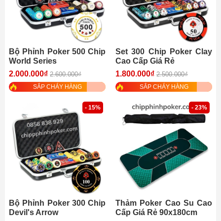
Bộ Phỉnh Poker 500 Chip
Set 300 Chip Poker Clay
World Series
Cao Cấp Giá Rẻ
2.000.000₫
1.800.000₫
2.600.000₫
2.500.000₫
SẮP CHÁY HÀNG
SẮP CHÁY HÀNG
- 15%
- 23%
Bộ Phỉnh Poker 300 Chip
Thảm Poker Cao Su Cao
Devil's Arrow
Cấp Giá Rẻ 90x180cm