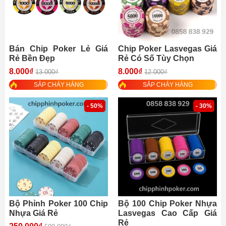
Bán Chip Poker Lẻ Giá
Chip Poker Lasvegas Giá
Rẻ Bền Đẹp
Rẻ Có Số Tùy Chọn
8.000₫
8.000₫
13.000₫
12.000₫
SẮP CHÁY HÀNG
SẮP CHÁY HÀNG
- 50%
- 30%
Bộ Phỉnh Poker 100 Chip
Bộ 100 Chip Poker Nhựa
Nhựa Giá Rẻ
Lasvegas Cao Cấp Giá
Rẻ