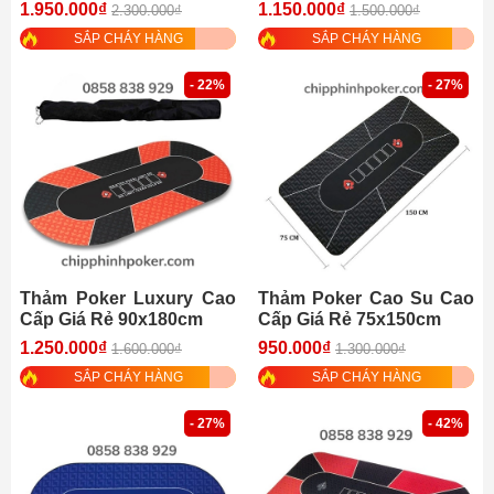
1.950.000₫
1.150.000₫
2.300.000₫
1.500.000₫
SẮP CHÁY HÀNG
SẮP CHÁY HÀNG
- 22%
- 27%
Thảm Poker Luxury Cao
Thảm Poker Cao Su Cao
Cấp Giá Rẻ 90x180cm
Cấp Giá Rẻ 75x150cm
1.250.000₫
950.000₫
1.600.000₫
1.300.000₫
SẮP CHÁY HÀNG
SẮP CHÁY HÀNG
- 27%
- 42%