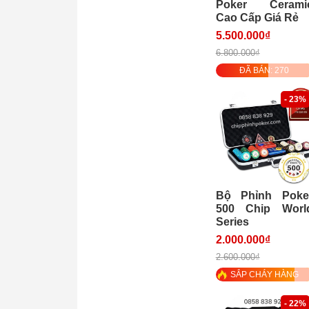
Poker Cerami
Cao Cấp Giá Rẻ
5.500.000₫
6.800.000₫
ĐÃ BÁN: 270
- 23%
Bộ Phỉnh Poke
500 Chip Worl
Series
2.000.000₫
2.600.000₫
SẮP CHÁY HÀNG
- 22%