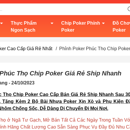
Thực Phẩm
Chip Poker Phỉnh
Đồ Chơ
Ngon Sạch
Poker
Poker
ker Cao Cấp Giá Rẻ Nhất
/
Phỉnh Poker Phúc Thọ Chip Poke
 Phúc Thọ Chip Poker Giá Rẻ Ship Nhanh
ng - 24/10/2023
c Thọ Chip Poker Cao Cấp Bán Giá Rẻ Ship Nhanh Sau 3
9, Tặng Kèm 2 Bộ Bài Nhựa Poker Xịn Xò và Phụ Kiện Đ
Nhôm Chống Sốc, Dễ Dàng Di Chuyển Đi Mọi Nơi.
Thọ ở Ngã Tư Gạch, Mở Bán Tất Cả Các Ngày Trong Tuần V
hính Hãng Chất Lượng Cao Sẵn Sàng Phục Vụ Đầy Đủ Nhu 