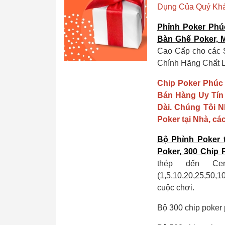
Dụng Của Quý Khá
Phỉnh Poker Phú
Bàn Ghế Poker, M
Cao Cấp cho các 
Chính Hãng Chất L
Chip Poker Phúc
Bán Hàng Uy Tín
Dài. Chúng Tôi 
Poker
tại Nhà, c
Bộ Phỉnh Poker 
Poker, 300 Chip 
thép đến Ce
(1,5,10,20,25,50,
cuộc chơi.
Bộ 300 chip poker