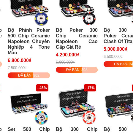
p
Bộ Phỉnh Poker
Bộ Poker 300
Bộ 300 
c
500 Chip Ceramic
Chip Ceramic
Poker Cera
Napoleon Chuyên
Napoleon Cao
Clash Of Tit
Nghiệp 4 Tone
Cấp Giá Rẻ
5.000.000₫
Màu
4.200.000₫
6.500.000₫
6.800.000₫
6.000.000₫
ĐÃ BÁN: 3
7.500.000₫
ĐÃ BÁN: 308
ĐÃ BÁN: 302
- 45%
- 17%
p
Set 500 Chip
Bộ 300 Chip
Bộ 500 