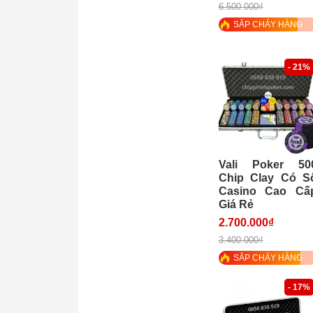
6.500.000₫
SẮP CHÁY HÀNG
- 21%
Vali Poker 50
Chip Clay Có S
Casino Cao Cấ
Giá Rẻ
2.700.000₫
3.400.000₫
SẮP CHÁY HÀNG
- 17%