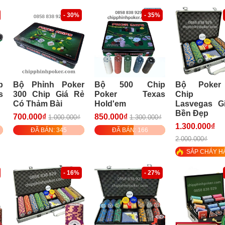
- 30%
- 35%
p
Bộ Phỉnh Poker
Bộ 500 Chip
Bộ Poker
s
300 Chip Giá Rẻ
Poker Texas
Chip C
Có Thảm Bài
Hold'em
Lasvegas G
Bền Đẹp
700.000₫
850.000₫
1.000.000₫
1.300.000₫
1.300.000₫
ĐÃ BÁN: 345
ĐÃ BÁN: 166
2.000.000₫
SẮP CHÁY H
- 16%
- 27%