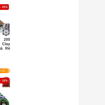
- 35%
 200
lay
iá Rẻ
ÀNG
- 18%