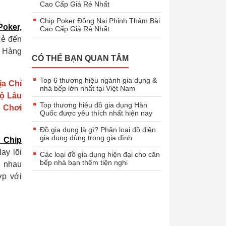
Cao Cấp Giá Rẻ Nhất
Chip Poker Đồng Nai Phỉnh Thảm Bài
Poker,
Cao Cấp Giá Rẻ Nhất
Rẻ đến
n Hàng
CÓ THỂ BẠN QUAN TÂM
Top 6 thương hiệu ngành gia dụng &
ịa Chỉ
nhà bếp lớn nhất tại Việt Nam
ộ Lâu
Top thương hiệu đồ gia dụng Hàn
g Chơi
Quốc được yêu thích nhất hiện nay
Đồ gia dụng là gì? Phân loại đồ điện
gia dụng dùng trong gia đình
0 Chip
ay lõi
Các loại đồ gia dụng hiện đại cho căn
bếp nhà bạn thêm tiện nghi
nhau
ợp với