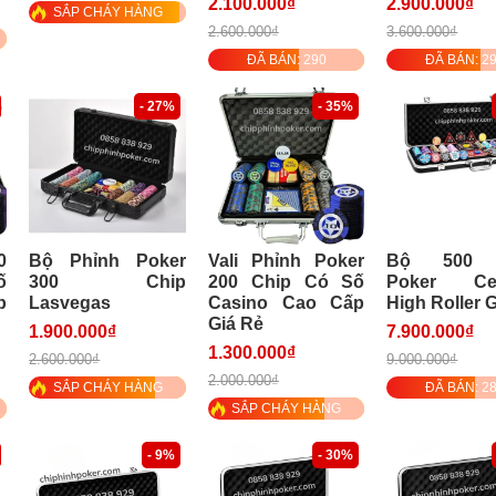
2.100.000₫
2.900.000₫
SẮP CHÁY HÀNG
2.600.000₫
3.600.000₫
ĐÃ BÁN: 290
ĐÃ BÁN: 2
- 27%
- 35%
0
Bộ Phỉnh Poker
Vali Phỉnh Poker
Bộ 500 
ố
300 Chip
200 Chip Có Số
Poker Cer
p
Lasvegas
Casino Cao Cấp
High Roller 
Giá Rẻ
1.900.000₫
7.900.000₫
1.300.000₫
2.600.000₫
9.000.000₫
2.000.000₫
SẮP CHÁY HÀNG
ĐÃ BÁN: 2
SẮP CHÁY HÀNG
- 9%
- 30%