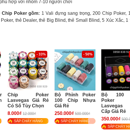
 phù hợp với nhóm 7-10 người chơi
0 Chip Poker gồm:
1 Vali đựng sang trọng, 200 Chip Poker, 
Poker, thẻ Dealer, thẻ Big Blind, thẻ Small Blind, 5 Xúc Xắc, 1 
- 33%
- 50%
r
Chip Poker
Bộ Phỉnh Poker
Bộ 100 
n
Lasvegas Giá Rẻ
100 Chip Nhựa
Poker 
Có Số Tùy Chọn
Giá Rẻ
Lasvegas
Cấp Giá Rẻ
8.000₫
250.000₫
12.000₫
500.000₫
350.000₫
500.
SẮP CHÁY HÀNG
SẮP CHÁY HÀNG
SẮP CHÁY H