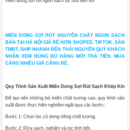
miến dong sợi rút ngon sạch túi 500 tiện lợi
MIẾN DONG SỢI RÚT NGUYÊN CHẤT NGON SẠCH
BÁN TẠI HÀ NỘI GIÁ RẺ HƠN SHOPEE, TIKTOK, SÀN
TMĐT, SHIP NHANH ĐẾN THÁI NGUYÊN QUÝ KHÁCH
NHẬN XEM ĐÚNG ĐỦ HÀNG MỚI TRẢ TIỀN. MUA
CÀNG NHIỀU GIÁ CÀNG RẺ.
Quy Trình Sản Xuất Miến Dong Sợi Rút Sạch Khép Kín
Để tạo nên những bó miến chất lượng cao, quy trình sản
xuất được thực hiện nghiêm ngặt qua các bước:
Bước 1: Chọn lọc củ dong riềng chất lượng.
Bước 2: Rửa sạch, nghiền và lọc tinh bột.