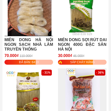
MIẾN DONG HÀ NỘI
MIẾN DONG SỢI RÚT DAI
NGON SẠCH NHÀ LÀM
NGON 400G ĐẶC SẢN
TRUYỀN THỐNG
HÀ NỘI
70.000₫
30.000₫
110.000₫
46.000₫
ĐÃ BÁN: 6413
SẮP CHÁY HÀNG
- 31%
- 36%