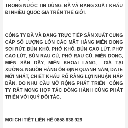
TRONG NƯỚC TIN DÙNG. ĐÃ VÀ ĐANG XUẤT KHẨU
ĐI NHIỀU QUỐC GIA TRÊN THẾ GIỚI.
CÔNG TY ĐÃ VÀ ĐANG TRỰC TIẾP SẢN XUẤT CUNG
CẤP SỐ LƯỢNG LỚN CÁC MẶT HÀNG MIẾN DONG
SỢI RÚT, BÚN KHÔ, PHỞ KHÔ, BÚN GẠO LỨT, PHỞ
GẠO LỨT, BÚN RAU CỦ, PHỞ RAU CỦ, MIẾN DONG,
MIẾN SẮN DÂY, MIẾN KHOAI LANG,... GIÁ TẠI
XƯỞNG. NGUỒN HÀNG ỔN ĐỊNH QUANH NĂM, DATE
MỚI NHẤT, CHIẾT KHẤU RÕ RÀNG LỢI NHUẬN HẤP
DẪN. DO NHU CẦU MỞ RỘNG PHÁT TRIỂN CÔNG
TY RẤT MONG HỢP TÁC ĐỒNG HÀNH CÙNG PHÁT
TRIỂN VỚI QUÝ ĐỐI TÁC.
MỌI CHI TIẾT LIÊN HỆ 0858 838 929