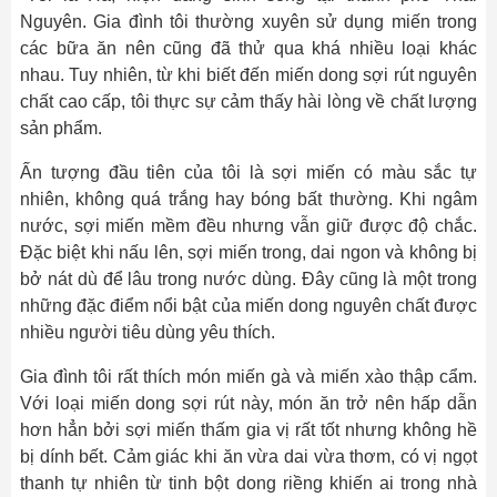
Nguyên. Gia đình tôi thường xuyên sử dụng miến trong
các bữa ăn nên cũng đã thử qua khá nhiều loại khác
nhau. Tuy nhiên, từ khi biết đến miến dong sợi rút nguyên
chất cao cấp, tôi thực sự cảm thấy hài lòng về chất lượng
sản phẩm.
Ấn tượng đầu tiên của tôi là sợi miến có màu sắc tự
nhiên, không quá trắng hay bóng bất thường. Khi ngâm
nước, sợi miến mềm đều nhưng vẫn giữ được độ chắc.
Đặc biệt khi nấu lên, sợi miến trong, dai ngon và không bị
bở nát dù để lâu trong nước dùng. Đây cũng là một trong
những đặc điểm nổi bật của miến dong nguyên chất được
nhiều người tiêu dùng yêu thích.
Gia đình tôi rất thích món miến gà và miến xào thập cẩm.
Với loại miến dong sợi rút này, món ăn trở nên hấp dẫn
hơn hẳn bởi sợi miến thấm gia vị rất tốt nhưng không hề
bị dính bết. Cảm giác khi ăn vừa dai vừa thơm, có vị ngọt
thanh tự nhiên từ tinh bột dong riềng khiến ai trong nhà