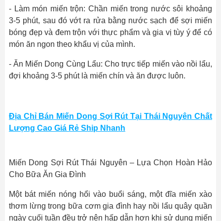
- Làm món miến trộn: Chần miến trong nước sôi khoảng
3-5 phút, sau đó vớt ra rửa bằng nước sạch để sợi miến
bóng đẹp và đem trộn với thực phẩm và gia vị tùy ý để có
món ăn ngon theo khẩu vị của mình.
- Ăn Miến Dong Cùng Lẩu: Cho trực tiếp miến vào nồi lẩu,
đợi khoảng 3-5 phút là miến chín và ăn được luôn.
Địa Chỉ Bán Miến Dong Sợi Rút Tại Thái Nguyên Chất
Lượng Cao Giá Rẻ Ship Nhanh
Miến Dong Sợi Rút Thái Nguyên – Lựa Chọn Hoàn Hảo
Cho Bữa Ăn Gia Đình
Một bát miến nóng hổi vào buổi sáng, một đĩa miến xào
thơm lừng trong bữa cơm gia đình hay nồi lẩu quây quần
ngày cuối tuần đều trở nên hấp dẫn hơn khi sử dụng miến