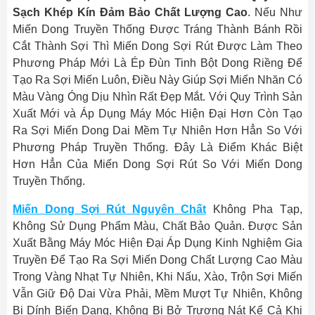
Sạch Khép Kín Đảm Bảo Chất Lượng Cao
. Nếu Như
Miến Dong Truyền Thống Được Tráng Thành Bánh Rồi
Cắt Thành Sợi Thì Miến Dong Sợi Rút Được Làm Theo
Phương Pháp Mới Là Ép Đùn Tinh Bột Dong Riềng Để
Tạo Ra Sợi Miến Luôn, Điều Này Giúp Sợi Miến Nhăn Có
Màu Vàng Óng Dịu Nhìn Rất Đẹp Mắt. Với Quy Trình Sản
Xuất Mới và Áp Dụng Máy Móc Hiện Đại Hơn Còn Tạo
Ra Sợi Miến Dong Dai Mềm Tự Nhiên Hơn Hẳn So Với
Phương Pháp Truyền Thống. Đây Là Điểm Khác Biệt
Hơn Hẳn Của Miến Dong Sợi Rút So Với Miến Dong
Truyền Thống.
Miến Dong Sợi Rút Nguyên Chất
Không Pha Tạp,
Không Sử Dụng Phẩm Màu, Chất Bảo Quản. Được Sản
Xuất Bằng Máy Móc Hiện Đại Áp Dụng Kinh Nghiệm Gia
Truyền Để Tạo Ra Sợi Miến Dong Chất Lượng Cao Màu
Trong Vàng Nhạt Tự Nhiên, Khi Nấu, Xào, Trộn Sợi Miến
Vẫn Giữ Độ Dai Vừa Phải, Mềm Mượt Tự Nhiên, Không
Bị Dính Biến Dạng, Không Bị Bở Trương Nát Kể Cả Khi