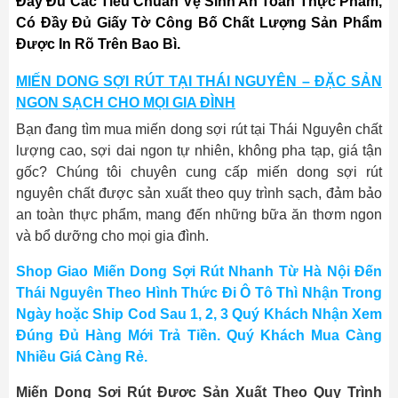
Đầy Đủ Các Tiêu Chuẩn Vệ Sinh An Toàn Thực Phẩm,
Có Đầy Đủ Giấy Tờ Công Bố Chất Lượng Sản Phẩm
Được In Rõ Trên Bao Bì.
MIẾN DONG SỢI RÚT TẠI THÁI NGUYÊN – ĐẶC SẢN
NGON SẠCH CHO MỌI GIA ĐÌNH
Bạn đang tìm mua miến dong sợi rút tại Thái Nguyên chất
lượng cao, sợi dai ngon tự nhiên, không pha tạp, giá tận
gốc? Chúng tôi chuyên cung cấp miến dong sợi rút
nguyên chất được sản xuất theo quy trình sạch, đảm bảo
an toàn thực phẩm, mang đến những bữa ăn thơm ngon
và bổ dưỡng cho mọi gia đình.
Shop Giao Miến Dong Sợi Rút Nhanh Từ Hà Nội Đến
Thái Nguyên Theo Hình Thức Đi Ô Tô Thì Nhận Trong
Ngày hoặc Ship Cod Sau 1, 2, 3 Quý Khách Nhận Xem
Đúng Đủ Hàng Mới Trả Tiền. Quý Khách Mua Càng
Nhiều Giá Càng Rẻ.
Miến Dong Sợi Rút Được Sản Xuất Theo Quy Trình