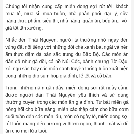
Chúng tôi nhận cung cấp miến dong sợi rút tới: khách
mua lẻ, mua sỉ, mua buôn, nhà phân phối, đại lý, cửa
hàng thực phẩm, siêu thị, nhà hàng, quán ăn, bếp ăn,.. với
giá tốt tận xưởng.
Nhắc đến Thái Nguyên, người ta thường nhớ ngay đến
vùng đất nổi tiếng với những đồi chè xanh bát ngát và nền
ẩm thực đậm đà bản sắc trung du Bắc Bộ. Các món ăn
dân dã như gà đồi, cá hồ Núi Cốc, bánh chưng Bờ Đậu,
xôi ngũ sắc hay các món canh truyền thống luôn xuất hiện
trong những dịp sum họp gia đình, lễ tết và cỗ bàn.
Trong những năm gần đây, miến dong sợi rút ngày càng
được người dân Thái Nguyên yêu thích và sử dụng
thường xuyên trong các món ăn gia đình. Từ bát miến gà
nóng hổi cho bữa sáng, miến xào thập cẩm cho bữa cơm
cuối tuần đến các món lẩu, món cỗ ngày lễ, miến dong sợi
rút luôn mang đến hương vị thơm ngon, thanh mát và dễ
ăn cho mọi lứa tuổi.