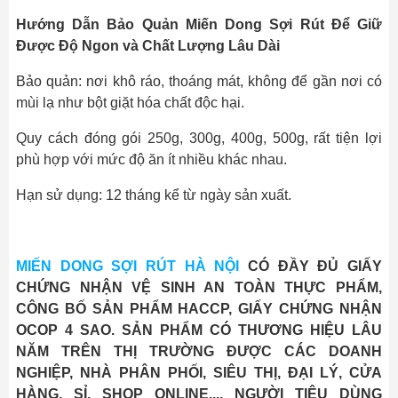
Hướng Dẫn Bảo Quản Miến Dong Sợi Rút Để Giữ
Được Độ Ngon và Chất Lượng Lâu Dài
Bảo quản: nơi khô ráo, thoáng mát, không để gần nơi có
mùi lạ như bột giặt hóa chất độc hại.
Quy cách đóng gói 250g, 300g, 400g, 500g, rất tiện lợi
phù hợp với mức độ ăn ít nhiều khác nhau.
Hạn sử dụng: 12 tháng kể từ ngày sản xuất.
MIẾN DONG SỢI RÚT HÀ NỘI
CÓ ĐẦY ĐỦ GIẤY
CHỨNG NHẬN VỆ SINH AN TOÀN THỰC PHẨM,
CÔNG BỐ SẢN PHẨM HACCP, GIẤY CHỨNG NHẬN
OCOP 4 SAO. SẢN PHẨM CÓ THƯƠNG HIỆU LÂU
NĂM TRÊN THỊ TRƯỜNG ĐƯỢC CÁC DOANH
NGHIỆP, NHÀ PHÂN PHỐI, SIÊU THỊ, ĐẠI LÝ, CỬA
HÀNG, SỈ, SHOP ONLINE,... NGƯỜI TIÊU DÙNG