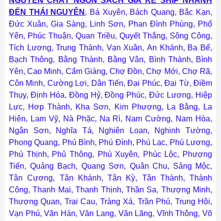
NGUYÊN CHẤT NGON SẠCH GIÁ RẺ SHIP NHANH
ĐẾN THÁI NGUYÊN
,
Bá Xuyên, Bách Quang, Bắc Kạn,
Đức Xuân, Gia Sàng, Linh Sơn, Phan Đình Phùng, Phổ
Yên, Phúc Thuận, Quan Triều, Quyết Thắng, Sông Công,
Tích Lương, Trung Thành, Vạn Xuân, An Khánh, Ba Bể,
Bạch Thông, Bằng Thành, Bằng Vân, Bình Thành, Bình
Yên, Cao Minh, Cẩm Giàng, Chợ Đồn, Chợ Mới, Chợ Rã,
Côn Minh, Cường Lợi, Dân Tiến, Đại Phúc, Đại Từ, Điềm
Thụy, Định Hóa, Đồng Hỷ, Đồng Phúc, Đức Lương, Hiệp
Lực, Hơp Thành, Kha Sơn, Kim Phượng, La Bằng, La
Hiên, Lam Vỹ, Nà Phặc, Na Rì, Nam Cường, Nam Hòa,
Ngân Sơn, Nghĩa Tá, Nghiên Loan, Nghinh Tường,
Phong Quang, Phú Bình, Phú Đình, Phú Lạc, Phú Lương,
Phú Thịnh, Phủ Thông, Phú Xuyên, Phúc Lộc, Phượng
Tiến, Quảng Bạch, Quang Sơn, Quân Chu, Sảng Mộc,
Tân Cương, Tân Khánh, Tân Kỳ, Tân Thành, Thành
Công, Thanh Mai, Thanh Thịnh, Thần Sa, Thượng Minh,
Thượng Quan, Trại Cau, Tràng Xá, Trần Phú, Trung Hội,
Vạn Phú, Văn Hán, Văn Lang, Văn Lãng, Vĩnh Thông, Võ