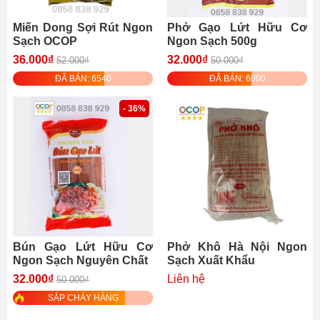
Miến Dong Sợi Rút Ngon
Phở Gạo Lứt Hữu Cơ
Sạch OCOP
Ngon Sạch 500g
36.000₫
32.000₫
52.000₫
50.000₫
ĐÃ BÁN: 6540
ĐÃ BÁN: 6000
- 36%
Bún Gạo Lứt Hữu Cơ
Phở Khô Hà Nội Ngon
Ngon Sạch Nguyên Chất
Sạch Xuất Khẩu
32.000₫
Liên hệ
50.000₫
SẮP CHÁY HÀNG