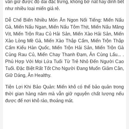
vẫn giữ được độ dai đặc trưng, không bở nát hay dính bết
như nhiều loại miến giá rẻ.
Dễ Chế Biến Nhiều Món Ăn Ngon Nổi Tiếng: Miến Nấu
Gà, Miến Nấu Ngan, Miến Nấu Tôm Thịt, Miến Nấu Măng
Vịt, Miến Trộn Rau Củ Hải Sản, Miến Xào Hải Sản, Miến
Xào Lòng Mề Gà, Miến Xào Thập Cẩm, Miến Trộn Thập
Cẩm Kiểu Hàn Quốc, Miến Trộn Hải Sản, Miến Trộn Gà
Cùng Rau Củ, Miến Chay Thanh Đạm, Ăn Cùng Lẩu... .
Phù Hợp Với Mọi Lứa Tuổi Từ Trẻ Nhỏ Đến Người Cao
Tuổi. Đặc Biệt Rất Tốt Cho Người Đang Muốn Giảm Cân,
Giữ Dáng, Ăn Healthy.
Tiện Lợi Khi Bảo Quản: Miến khô có thể bảo quản trong
thời gian hàng năm mà vẫn giữ nguyên chất lượng nếu
được để nơi khô ráo, thoáng mát.