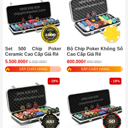
Set 500 Chip Poker
Bộ Chip Poker Không Số
Ceramic Cao Cấp Giá Rẻ
Cao Cấp Giá Rẻ
5.500.000₫
600.000₫
6.500.000₫
800.000₫
SẮP CHÁY HÀNG
SẮP CHÁY HÀNG
- 19%
- 19%