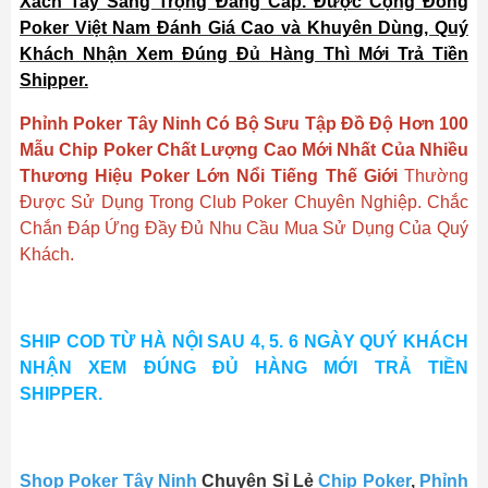
Xách Tay Sang Trọng Đẳng Cấp. Được Cộng Đồng
Poker Việt Nam Đánh Giá Cao và Khuyên Dùng, Quý
Khách Nhận Xem Đúng Đủ Hàng Thì Mới Trả Tiền
Shipper.
Phỉnh Poker Tây Ninh Có Bộ Sưu Tập Đồ Độ Hơn 100
Mẫu Chip Poker Chất Lượng Cao Mới Nhất Của Nhiều
Thương Hiệu Poker Lớn Nổi Tiếng Thế Giới
Thường
Được Sử Dụng Trong Club Poker Chuyên Nghiệp. Chắc
Chắn Đáp Ứng Đầy Đủ Nhu Cầu Mua Sử Dụng Của Quý
Khách.
SHIP COD TỪ HÀ NỘI SAU 4, 5. 6 NGÀY QUÝ KHÁCH
NHẬN XEM ĐÚNG ĐỦ HÀNG MỚI TRẢ TIỀN
SHIPPER.
Shop Poker Tây Ninh
Chuyên Sỉ Lẻ
Chip Poker
,
Phỉnh