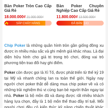
Bàn Poker Tròn Cao Cấp
Bàn Poker Chuyên
Giá Rẻ
Nghiệp Cao Cấp Giá Rẻ
18.000.000₫
11.800.000₫
21.000.000₫
13.500.000₫
SẮP CHÁY HÀNG
ĐÃ BÁN: 143
Chip Poker
là những quân hình tròn gần giống đồng xu
được in nhiều màu sắc và ghi mệnh giá khác nhau. Là đại
diện hữu hình cho giá trị trong trò chơi, đóng vai trò
phương tiện trao đổi hay ghi điểm.
Poker
còn được gọi là Xì Tố, được phát triển từ thế kỷ 19
tại Mỹ và nhanh chóng lan ra toàn thế giới. Ngày nay
người chơi poker thật dễ dàng mua chip poker về và có
những trải nghiệm thú vị cùng bạn bè người thân ngay tại
nhà.
Poker
là bộ môn đã và đang được rất nhiều khách
hàng lựa chọn, đây là 1 bộ môn thể thao đầy trí tuệ. Mỗi
người chơi đều có kiến thức kỹ năng chiến thuật khác