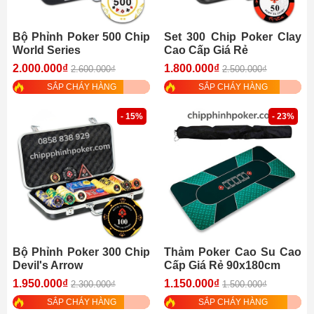
Bộ Phỉnh Poker 500 Chip
Set 300 Chip Poker Clay
World Series
Cao Cấp Giá Rẻ
2.000.000₫
1.800.000₫
2.600.000₫
2.500.000₫
SẮP CHÁY HÀNG
SẮP CHÁY HÀNG
- 15%
- 23%
Bộ Phỉnh Poker 300 Chip
Thảm Poker Cao Su Cao
Devil's Arrow
Cấp Giá Rẻ 90x180cm
1.950.000₫
1.150.000₫
2.300.000₫
1.500.000₫
SẮP CHÁY HÀNG
SẮP CHÁY HÀNG