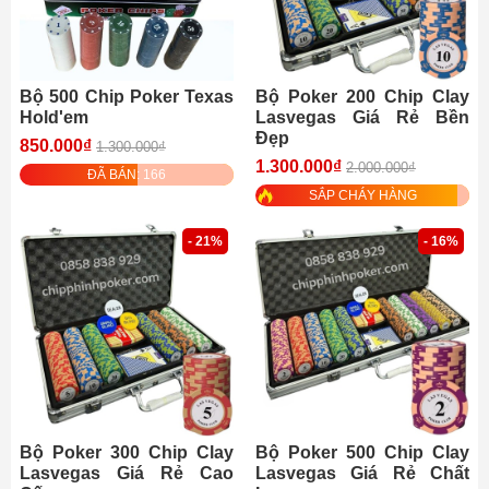
Bộ 500 Chip Poker Texas
Bộ Poker 200 Chip Clay
Hold'em
Lasvegas Giá Rẻ Bền
Đẹp
850.000₫
1.300.000₫
1.300.000₫
2.000.000₫
ĐÃ BÁN: 166
SẮP CHÁY HÀNG
- 21%
- 16%
Bộ Poker 300 Chip Clay
Bộ Poker 500 Chip Clay
Lasvegas Giá Rẻ Cao
Lasvegas Giá Rẻ Chất