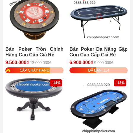
Bàn Poker Tròn Chính
Bàn Poker Đa Năng Gập
Hãng Cao Cấp Giá Rẻ
Gọn Cao Cấp Giá Rẻ
9.500.000₫
6.900.000₫
13.000.000₫
9.000.000₫
SẮP CHÁY HÀNG
ĐÃ BÁN: 114
- 14%
- 13%