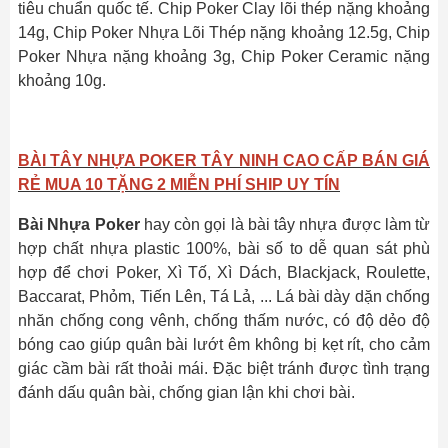
tiêu chuẩn quốc tế. Chip Poker Clay lõi thép nặng khoảng
14g, Chip Poker Nhựa Lõi Thép nặng khoảng 12.5g, Chip
Poker Nhựa nặng khoảng 3g, Chip Poker Ceramic nặng
khoảng 10g.
BÀI TÂY NHỰA POKER TÂY NINH CAO CẤP BÁN GIÁ
RẺ MUA 10 TẶNG 2 MIỄN PHÍ SHIP UY TÍN
Bài Nhựa Poker
hay còn gọi là bài tây nhựa được làm từ
hợp chất nhựa plastic 100%, bài số to dễ quan sát phù
hợp để chơi Poker, Xì Tố, Xì Dách, Blackjack, Roulette,
Baccarat, Phỏm, Tiến Lên, Tá Lả, ... Lá bài dày dặn chống
nhăn chống cong vênh, chống thấm nước, có độ dẻo độ
bóng cao giúp quân bài lướt êm không bị kẹt rít, cho cảm
giác cầm bài rất thoải mái. Đặc biệt tránh được tình trạng
đánh dấu quân bài, chống gian lận khi chơi bài.