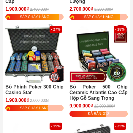
Cấp
Lượng
1.900.000₫
2.700.000₫
2.400.000₫
3.200.000₫
SẮP CHÁY HÀNG
SẮP CHÁY HÀNG
- 27%
- 18%
Bộ Phỉnh Poker 300 Chip
Bộ Poker 500 Chip
Casino Star
Ceramic Atlantis Cao Cấp
Hộp Gỗ Sang Trọng
1.900.000₫
2.600.000₫
9.900.000₫
12.000.000₫
SẮP CHÁY HÀNG
ĐÃ BÁN: 312
- 15%
- 25%