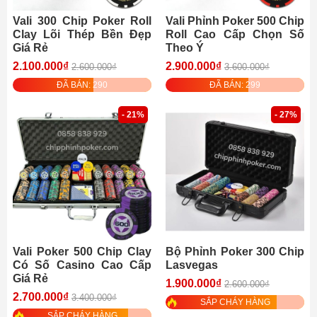
Vali 300 Chip Poker Roll
Vali Phỉnh Poker 500 Chip
Clay Lõi Thép Bền Đẹp
Roll Cao Cấp Chọn Số
Giá Rẻ
Theo Ý
2.100.000₫
2.900.000₫
2.600.000₫
3.600.000₫
ĐÃ BÁN: 290
ĐÃ BÁN: 299
- 21%
- 27%
Vali Poker 500 Chip Clay
Bộ Phỉnh Poker 300 Chip
Có Số Casino Cao Cấp
Lasvegas
Giá Rẻ
1.900.000₫
2.600.000₫
2.700.000₫
3.400.000₫
SẮP CHÁY HÀNG
SẮP CHÁY HÀNG