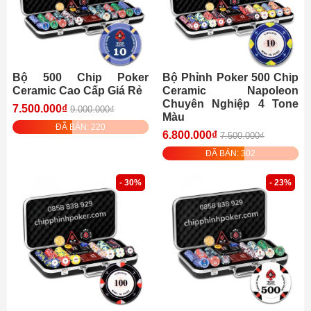
Bộ 500 Chip Poker
Bộ Phỉnh Poker 500 Chip
Ceramic Cao Cấp Giá Rẻ
Ceramic Napoleon
Chuyên Nghiệp 4 Tone
7.500.000₫
9.000.000₫
Màu
ĐÃ BÁN: 220
6.800.000₫
7.500.000₫
ĐÃ BÁN: 302
- 30%
- 23%