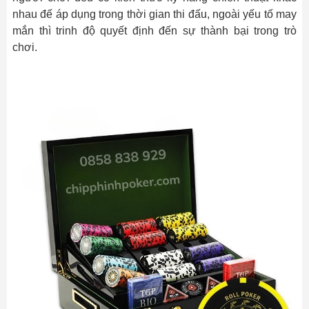
nhau đế áp dụng trong thời gian thi đấu, ngoài yếu tố may
mắn thì trinh độ quyết định đến sự thành bại trong trò
chơi.