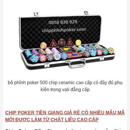
bộ phỉnh poker 500 chip ceramic cao cấp có đầy đủ phụ
kiện trong vali đẳng cấp
CHIP POKER TIỀN GIANG GIÁ RẺ CÓ NHIỀU MẪU MÃ
MỚI ĐƯỢC LÀM TỪ CHẤT LIỆU CAO CẤP