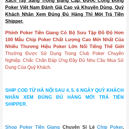
Xách Tay Sang Trọng Đẳng Cấp. Được Cộng Đồng
Poker Việt Nam Đánh Giá Cao và Khuyên Dùng, Quý
Khách Nhận Xem Đúng Đủ Hàng Thì Mới Trả Tiền
Shipper.
Phỉnh Poker Tiền Giang Có Bộ Sưu Tập Đồ Độ Hơn
100 Mẫu Chip Poker Chất Lượng Cao Mới Nhất Của
Nhiều Thương Hiệu Poker Lớn Nổi Tiếng Thế Giới
Thường Được Sử Dụng Trong Club Poker Chuyên
Nghiệp. Chắc Chắn Đáp Ứng Đầy Đủ Nhu Cầu Mua Sử
Dụng Của Quý Khách.
SHIP COD TỪ HÀ NỘI SAU 4, 5. 6 NGÀY QUÝ KHÁCH
NHẬN XEM ĐÚNG ĐỦ HÀNG MỚI TRẢ TIỀN
SHIPPER.
Shop Poker Tiền Giang
Chuyên Sỉ Lẻ
Chip Poker
,