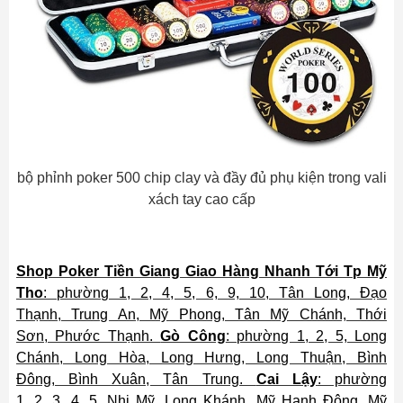
bộ phỉnh poker 500 chip clay và đầy đủ phụ kiện trong vali
xách tay cao cấp
Shop Poker Tiền Giang Giao Hàng Nhanh Tới
Tp Mỹ
Tho
: phường 1, 2, 4, 5, 6, 9, 10, Tân Long, Đạo
Thạnh, Trung An, Mỹ Phong, Tân Mỹ Chánh, Thới
Sơn, Phước Thạnh.
Gò Công
: phường 1, 2, 5, Long
Chánh, Long Hòa, Long Hưng, Long Thuận, Bình
Đông, Bình Xuân, Tân Trung.
Cai Lậy
: phường
1, 2, 3, 4, 5, Nhị Mỹ, Long Khánh, Mỹ Hạnh Đông, Mỹ