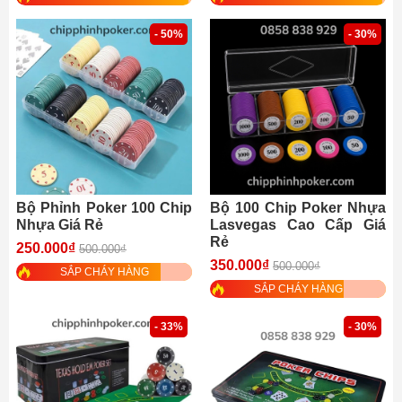
- 50%
- 30%
Bộ Phỉnh Poker 100 Chip
Bộ 100 Chip Poker Nhựa
Nhựa Giá Rẻ
Lasvegas Cao Cấp Giá
Rẻ
250.000₫
500.000₫
350.000₫
500.000₫
SẮP CHÁY HÀNG
SẮP CHÁY HÀNG
- 33%
- 30%