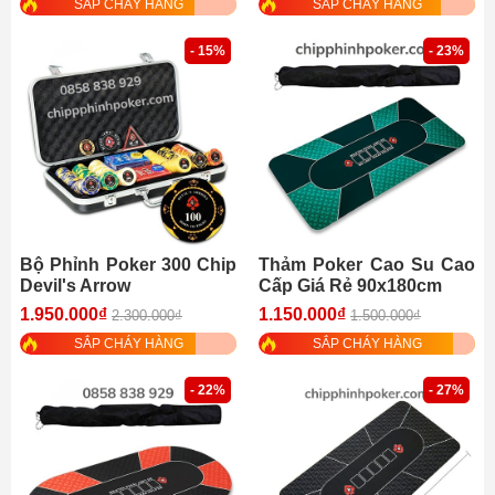
SẮP CHÁY HÀNG
SẮP CHÁY HÀNG
- 15%
- 23%
Bộ Phỉnh Poker 300 Chip
Thảm Poker Cao Su Cao
Devil's Arrow
Cấp Giá Rẻ 90x180cm
1.950.000₫
1.150.000₫
2.300.000₫
1.500.000₫
SẮP CHÁY HÀNG
SẮP CHÁY HÀNG
- 22%
- 27%