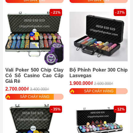
ĐÃ BÁN: 290
ĐÃ BÁN: 299
- 21%
- 27%
Vali Poker 500 Chip Clay
Bộ Phỉnh Poker 300 Chip
Có Số Casino Cao Cấp
Lasvegas
Giá Rẻ
1.900.000₫
2.600.000₫
2.700.000₫
3.400.000₫
SẮP CHÁY HÀNG
SẮP CHÁY HÀNG
- 35%
- 12%