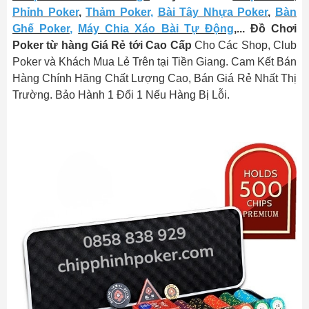
Phỉnh Poker
,
Thảm Poker,
Bài Tây Nhựa Poker
,
Bàn
Ghế Poker,
Máy Chia Xáo Bài Tự Động
,... Đồ Chơi
Poker từ hàng Giá Rẻ tới Cao Cấp
Cho Các Shop, Club
Poker và Khách Mua Lẻ Trên tại Tiền Giang. Cam Kết Bán
Hàng Chính Hãng Chất Lượng Cao, Bán Giá Rẻ Nhất Thị
Trường. Bảo Hành 1 Đổi 1 Nếu Hàng Bị Lỗi.