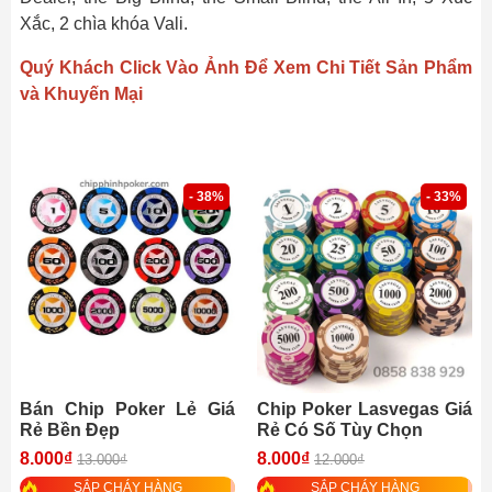
Xắc, 2 chìa khóa Vali.
Quý Khách Click Vào Ảnh Để Xem Chi Tiết Sản Phẩm
và Khuyến Mại
- 38%
- 33%
Bán Chip Poker Lẻ Giá
Chip Poker Lasvegas Giá
Rẻ Bền Đẹp
Rẻ Có Số Tùy Chọn
8.000₫
8.000₫
13.000₫
12.000₫
SẮP CHÁY HÀNG
SẮP CHÁY HÀNG