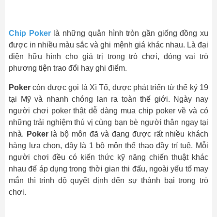
Chip Poker
là những quân hình tròn gần giống đồng xu
được in nhiều màu sắc và ghi mệnh giá khác nhau. Là đại
diện hữu hình cho giá trị trong trò chơi, đóng vai trò
phương tiện trao đổi hay ghi điểm.
Poker
còn được gọi là Xì Tố, được phát triển từ thế kỷ 19
tại Mỹ và nhanh chóng lan ra toàn thế giới. Ngày nay
người chơi poker thật dễ dàng mua chip poker về và có
những trải nghiệm thú vị cùng bạn bè người thân ngay tại
nhà.
Poker
là bộ môn đã và đang được rất nhiều khách
hàng lựa chọn, đây là 1 bộ môn thể thao đầy trí tuệ. Mỗi
người chơi đều có kiến thức kỹ năng chiến thuật khác
nhau đế áp dụng trong thời gian thi đấu, ngoài yếu tố may
mắn thì trinh độ quyết định đến sự thành bại trong trò
chơi.