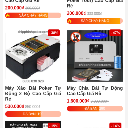
Cao Cấp Giá Rẻ
Poker Tour) Cao Cấp Giá
Rẻ
200.000₫
300.000₫
200.000₫
300.000₫
SẮP CHÁY HÀNG
SẮP CHÁY HÀNG
- 38%
- 47%
Máy Xáo Bài Poker Tự
Máy Chia Bài Tự Động
Động 2 Bộ Cao Cấp Giá
Cao Cấp Giá Rẻ
Rẻ
1.600.000₫
3.000.000₫
530.000₫
850.000₫
ĐÃ BÁN: 290
ĐÃ BÁN: 190
- 15%
- 14%