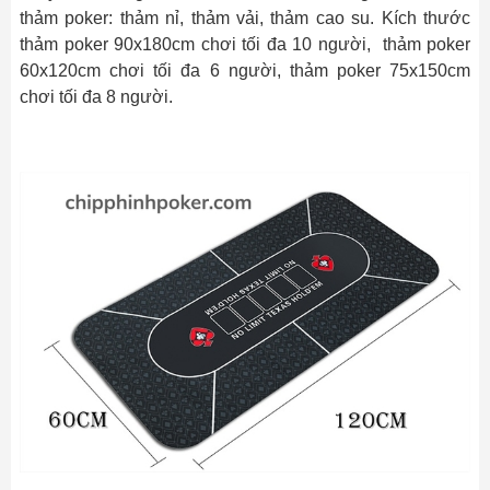
thảm poker: thảm nỉ, thảm vải, thảm cao su. Kích thước
thảm poker 90x180cm chơi tối đa 10 người, thảm poker
60x120cm chơi tối đa 6 người, thảm poker 75x150cm
chơi tối đa 8 người.