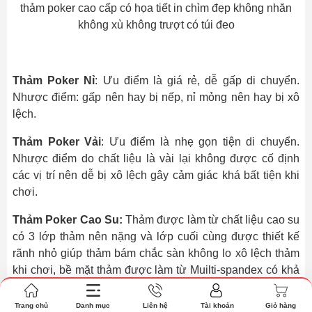
thảm poker cao cấp có họa tiết in chìm đẹp không nhăn
không xù không trượt có túi đeo
Thảm Poker Nỉ
: Ưu điểm là giá rẻ, dễ gấp di chuyển.
Nhược điểm: gấp nên hay bị nếp, nỉ mỏng nên hay bị xô
lệch.
Thảm Poker Vải
: Ưu điểm là nhẹ gọn tiện di chuyển.
Nhược điểm do chất liệu là vài lại không được cố định
các vị trí nên dễ bị xô lệch gây cảm giác khá bất tiện khi
chơi.
Thảm Poker Cao Su:
Thảm được làm từ chất liệu cao su
có 3 lớp thảm nên nặng và lớp cuối cùng được thiết kế
rãnh nhỏ giúp thảm bám chắc sàn không lo xô lệch thảm
khi chơi, bề mặt thảm được làm từ Muilti-spandex có khả
năng kháng nước, bề mặt mịn màng không bị sơ nhẵn
phẳng giúp quân bài lướt êm và Shuffe chip poker trở nên
Trang chủ
Danh mục
Liên hệ
Tài khoản
Giỏ hàng