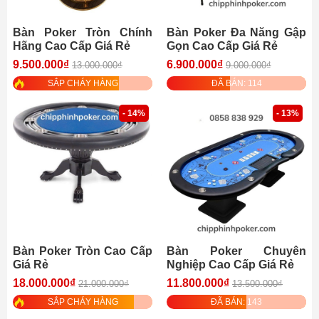
Bàn Poker Tròn Chính
Bàn Poker Đa Năng Gập
Hãng Cao Cấp Giá Rẻ
Gọn Cao Cấp Giá Rẻ
9.500.000₫
6.900.000₫
13.000.000₫
9.000.000₫
SẮP CHÁY HÀNG
ĐÃ BÁN: 114
- 14%
- 13%
Bàn Poker Tròn Cao Cấp
Bàn Poker Chuyên
Giá Rẻ
Nghiệp Cao Cấp Giá Rẻ
18.000.000₫
11.800.000₫
21.000.000₫
13.500.000₫
SẮP CHÁY HÀNG
ĐÃ BÁN: 143