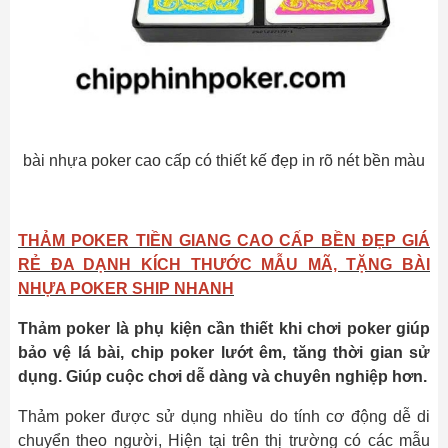
bài nhựa poker cao cấp có thiết kế đẹp in rõ nét bền màu
THẢM POKER TIỀN GIANG CAO CẤP BỀN ĐẸP GIÁ
RẺ ĐA DẠNH KÍCH THƯỚC MẪU MÃ, TẶNG BÀI
NHỰA POKER SHIP NHANH
Thảm poker là phụ kiện cần thiết khi chơi poker giúp
bảo vệ lá bài, chip poker lướt êm, tăng thời gian sử
dụng. Giúp cuộc chơi dễ dàng và chuyên nghiệp hơn.
Thảm poker được sử dụng nhiều do tính cơ động dễ di
chuyển theo người, Hiện tại trên thị trường có các mẫu