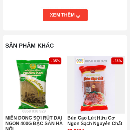
XEM THÊM
SẢN PHẨM KHÁC
- 35%
- 36%
MIẾN DONG SỢI RÚT DAI
Bún Gạo Lứt Hữu Cơ
mặt bàn poker gấp đa năng cao cấp có thể để trên mặt
NGON 400G ĐẶC SẢN HÀ
Ngon Sạch Nguyên Chất
bàn, sàn nhà rất tiện lợi
NỘI