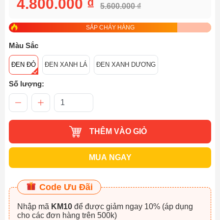
4.800.000 ₫
5.600.000 ₫
SẮP CHÁY HÀNG
Màu Sắc
ĐEN ĐỎ
ĐEN XANH LÁ
ĐEN XANH DƯƠNG
Số lượng:
THÊM VÀO GIỎ
MUA NGAY
Code Ưu Đãi
Nhập mã
KM10
để được giảm ngay 10% (áp dụng
cho các đơn hàng trên 500k)