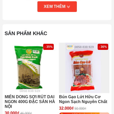
XEM THÊM
SẢN PHẨM KHÁC
- 35%
- 36%
MIẾN DONG SỢI RÚT DAI
Bún Gạo Lứt Hữu Cơ
bộ phỉnh poker 200 chip texas hold'em
NGON 400G ĐẶC SẢN HÀ
Ngon Sạch Nguyên Chất
NỘI
32.000₫
50.000₫
30.000₫
46.000₫