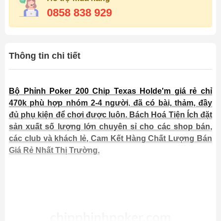
0858 838 929
Thông tin chi tiết
Bộ Phỉnh Poker 200 Chip Texas Holde'm giá rẻ chỉ
470k phù hợp nhóm 2-4 người
,
đã có bài, thảm, đầy
đủ phụ kiện để chơi được luôn. Bách Hoá Tiện Ích đặt
sản xuất số lượng lớn chuyên sỉ cho các shop bán,
các club và khách lẻ, Cam Kết Hàng Chất Lượng Bán
Giá Rẻ Nhất Thị Trường.