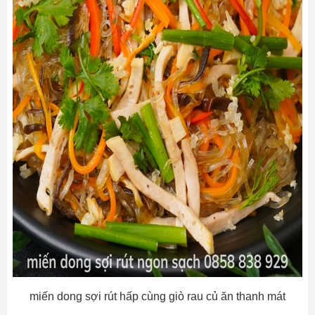
miến dong sợi rút hấp cùng giò rau củ ăn thanh mát