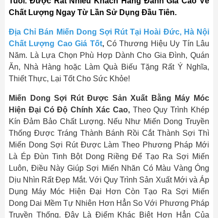
Tuổi. Được Rất Nhiều Khách Hàng Đánh Giá Cao Về
Chất Lượng Ngay Từ Lần Sử Dụng Đầu Tiên.
Địa Chỉ Bán Miến Dong Sợi Rút Tại Hoài Đức, Hà Nội
Chất Lượng Cao Giá Tốt
,
Có Thương Hiệu Uy Tín Lâu
Năm. Là Lựa Chọn Phù Hợp Dành Cho Gia Đình, Quán
Ăn, Nhà Hàng hoặc Làm Quà Biếu Tặng Rất Ý Nghĩa,
Thiết Thực, Lại Tốt Cho Sức Khỏe!
Miến Dong Sợi Rút Được Sản Xuất Bằng Máy Móc
Hiện Đại Có Độ Chính Xác Cao,
Theo Quy Trình Khép
Kín Đảm Bảo Chất Lượng. Nếu Như Miến Dong Truyền
Thống Được Tráng Thành Bánh Rồi Cắt Thành Sợi Thì
Miến Dong Sợi Rút Được Làm Theo Phương Pháp Mới
Là Ép Đùn Tinh Bột Dong Riềng Để Tạo Ra Sợi Miến
Luôn, Điều Này Giúp Sợi Miến Nhăn Có Màu Vàng Óng
Dịu Nhìn Rất Đẹp Mắt. Với Quy Trình Sản Xuất Mới và Áp
Dụng Máy Móc Hiện Đại Hơn Còn Tạo Ra Sợi Miến
Dong Dai Mềm Tự Nhiên Hơn Hẳn So Với Phương Pháp
Truyền Thống. Đây Là Điểm Khác Biệt Hơn Hẳn Của