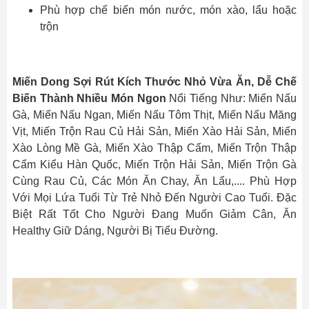
Phù hợp chế biến món nước, món xào, lẩu hoặc
trộn
Miến Dong Sợi Rút Kích Thước Nhỏ Vừa Ăn, Dễ Chế
Biến Thành Nhiều Món Ngon
Nổi Tiếng Như: Miến Nấu
Gà, Miến Nấu Ngan, Miến Nấu Tôm Thịt, Miến Nấu Măng
Vịt, Miến Trộn Rau Củ Hải Sản, Miến Xào Hải Sản, Miến
Xào Lòng Mề Gà, Miến Xào Thập Cẩm, Miến Trộn Thập
Cẩm Kiểu Hàn Quốc, Miến Trộn Hải Sản, Miến Trộn Gà
Cùng Rau Củ, Các Món Ăn Chay, Ăn Lẩu,.... Phù Hợp
Với Mọi Lứa Tuổi Từ Trẻ Nhỏ Đến Người Cao Tuổi. Đặc
Biệt Rất Tốt Cho Người Đang Muốn Giảm Cân, Ăn
Healthy Giữ Dáng, Người Bị Tiểu Đường.