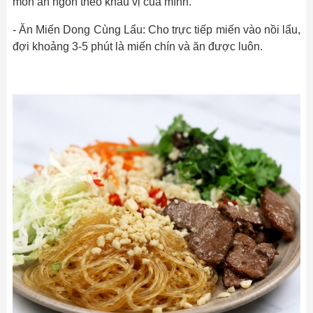
món ăn ngon theo khẩu vị của mình.
- Ăn Miến Dong Cùng Lẩu: Cho trực tiếp miến vào nồi lẩu,
đợi khoảng 3-5 phút là miến chín và ăn được luôn.