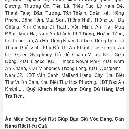
Dương, Thượng Ốc, Tiền Lệ, Triệu Túc, Lý Nam Đế,
Thành Tang, Đầm Tượng, Tân Thành, Đoàn Kết, Hồng
Phong, Đồng Tâm, Mậu Sơn, Thống Nhất, Thắng Lợi, Ba
Chàng, Kim Chung Di Trạch, Văn Minh, An Trai, Mùa
Đông, Mùa Hạ, Nam An Khánh, Phố Đông, Hoàng Tùng,
Lê Trọng Tấn, An Hạ, Đồng Nhân, La Tinh, Đồng Tiến, La
Thắm, Phú Vinh. Khu Đô Thị An Khánh, Geleximco, An
Lạc Green Symphony, Hà Đô Charm Villas, KĐT Sơn
Đồng, KĐT Lideco, KĐT Hinode Royal Park, KĐT Nam
An Khánh, KĐT Vinhomes Thăng Long, KĐT Westpoint –
Nam 32, KĐT Vân Canh, Mailand Hanoi City, Khu Biệt
Thự Vườn Cam, Khu Biệt Thự Hoa Phượng, KĐT Bắc An
Khánh,…
Quý Khách Nhận Xem Đúng Đủ Hàng Mới
Trả Tiền.
Ăn Miến Dong Sợi Rút Giúp Bạn Giữ Vóc Dáng, Cân
Nặng Rất Hiệu Quả