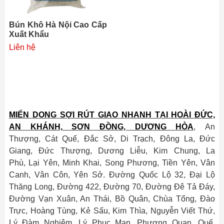
Bún Khô Hà Nội Cao Cấp
Xuất Khẩu
Liên hệ
MIẾN DONG SỢI RÚT GIAO NHANH TẠI HOÀI ĐỨC,
AN KHÁNH, SƠN ĐỒNG, DƯƠNG HÒA
, An
Thượng, Cát Quế, Đắc Sở, Di Trạch, Đông La, Đức
Giang, Đức Thượng, Dương Liễu, Kim Chung, La
Phù, Lại Yên, Minh Khai, Song Phương, Tiền Yên, Vân
Canh, Vân Côn, Yên Sở. Đường Quốc Lộ 32, Đại Lộ
Thăng Long, Đường 422, Đường 70, Đường Đê Tả Đáy,
Đường Vạn Xuân, An Thái, Bồ Quân, Chùa Tổng, Đào
Trực, Hoàng Tùng, Kẻ Sấu, Kim Thìa, Nguyễn Viết Thứ,
Lý Đàm Nghiêm, Lý Phục Man, Phương Quan, Quế