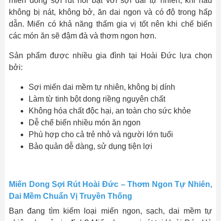
miến dong sợi rút nổi bật với sợi dài tự nhiên, khi nấu
không bị nát, không bở, ăn dai ngon và có độ trong hấp
dẫn. Miến có khả năng thấm gia vị tốt nên khi chế biến
các món ăn sẽ đậm đà và thơm ngon hơn.
Sản phẩm được nhiều gia đình tại Hoài Đức lựa chọn
bởi:
Sợi miến dai mềm tự nhiên, không bị dính
Làm từ tinh bột dong riềng nguyên chất
Không hóa chất độc hại, an toàn cho sức khỏe
Dễ chế biến nhiều món ăn ngon
Phù hợp cho cả trẻ nhỏ và người lớn tuổi
Bảo quản dễ dàng, sử dụng tiện lợi
Miến Dong Sợi Rút Hoài Đức – Thơm Ngon Tự Nhiên,
Dai Mềm Chuẩn Vị Truyền Thống
Bạn đang tìm kiếm loại miến ngon, sạch, dai mềm tự