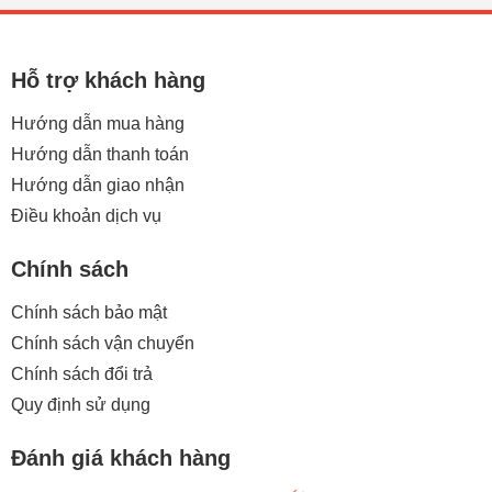
Thực Phẩm Tốt Dễ Chế Biến Thành Nhiều Món Ăn Ngon Bổ
Dưỡng, Được Hội Tiêu Dùng Việt Nam Đánh Giá Cao và
Khuyên Dùng. Miến Dong Sợi Rút Được Sản Xuất Bằng
Máy Móc...
Hỗ trợ khách hàng
Hướng dẫn mua hàng
Hướng dẫn thanh toán
Hướng dẫn giao nhận
Điều khoản dịch vụ
Chính sách
Chính sách bảo mật
Chính sách vận chuyển
Chính sách đổi trả
Quy định sử dụng
Đánh giá khách hàng