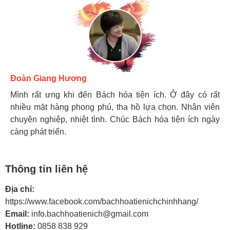
Hương Suri
Đoàn Giang Hương
Ngọc Anh
Mình rất ưng khi đến Bách hóa tiện ích. Ở đây có rất
Mình rất ưng khi đến Bách hóa tiện ích. Ở đây có rất
Mình rất ưng khi đến Bách hóa tiện ích. Ở đây có rất
nhiều mặt hàng phong phú, tha hồ lựa chọn. Nhân viên
nhiều mặt hàng phong phú, tha hồ lựa chọn. Nhân viên
nhiều mặt hàng phong phú, tha hồ lựa chọn. Nhân viên
chuyên nghiệp, nhiệt tình. Chúc Bách hóa tiện ích ngày
chuyên nghiệp, nhiệt tình. Chúc Bách hóa tiện ích ngày
chuyên nghiệp, nhiệt tình. Chúc Bách hóa tiện ích ngày
càng phát triển.
càng phát triển.
càng phát triển.
Thông tin liên hệ
Địa chỉ:
https://www.facebook.com/bachhoatienichchinhhang/
Email:
info.bachhoatienich@gmail.com
Hotline:
0858 838 929