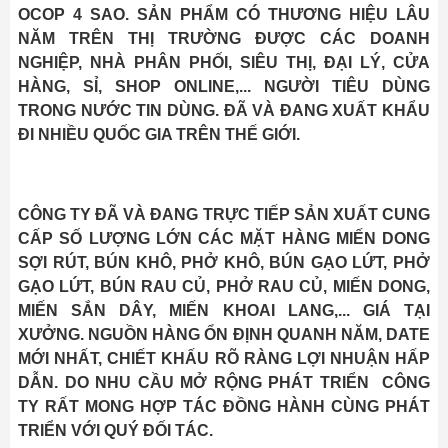
OCOP 4 SAO. SẢN PHẨM CÓ THƯƠNG HIỆU LÂU
NĂM TRÊN THỊ TRƯỜNG ĐƯỢC CÁC DOANH
NGHIỆP, NHÀ PHÂN PHỐI, SIÊU THỊ, ĐẠI LÝ, CỬA
HÀNG, SỈ, SHOP ONLINE,... NGƯỜI TIÊU DÙNG
TRONG NƯỚC TIN DÙNG. ĐÃ VÀ ĐANG XUẤT KHẨU
ĐI NHIỀU QUỐC GIA TRÊN THẾ GIỚI.
CÔNG TY ĐÃ VÀ ĐANG TRỰC TIẾP SẢN XUẤT CUNG
CẤP SỐ LƯỢNG LỚN CÁC MẶT HÀNG MIẾN DONG
SỢI RÚT, BÚN KHÔ, PHỞ KHÔ, BÚN GẠO LỨT, PHỞ
GẠO LỨT, BÚN RAU CỦ, PHỞ RAU CỦ, MIẾN DONG,
MIẾN SẮN DÂY, MIẾN KHOAI LANG,... GIÁ TẠI
XƯỞNG. NGUỒN HÀNG ỔN ĐỊNH QUANH NĂM, DATE
MỚI NHẤT, CHIẾT KHẤU RÕ RÀNG LỢI NHUẬN HẤP
DẪN. DO NHU CẦU MỞ RỘNG PHÁT TRIỂN CÔNG
TY RẤT MONG HỢP TÁC ĐỒNG HÀNH CÙNG PHÁT
TRIỂN VỚI QUÝ ĐỐI TÁC.