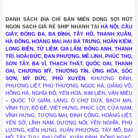
DANH SÁCH ĐỊA CHỈ BÁN MIẾN DONG SỢI RÚT
NGON SẠCH GIÁ RẺ SHIP NHANH TẠI
HÀ NỘI,
CẦU
GIẤY
,
ĐỐNG ĐA
,
BA ĐÌNH
,
TÂY HỒ
,
THANH XUÂN
,
HÀ ĐÔNG
,
HOÀNG MAI,
HAI BÀ TRƯNG,
HOÀN KIẾM,
LONG BIÊN
,
TỪ LIÊM,
GIA LÂM,
ĐÔNG ANH
,
THANH
TRÌ
,
HOÀI ĐỨC,
ĐAN PHƯỢNG,
MÊ LINH
,
PHÚC THỌ
,
SƠN TÂY
,
BA VÌ,
THẠCH THẤT
,
QUỐC OAI,
THANH
OAI
,
CHƯƠNG MỸ,
THƯỜNG TÍN
,
ỨNG HÒA
,
SÓC
SƠN,
MỸ ĐỨC
,
PHÚ XUYÊN
,
KHƯƠNG ĐÌNH,
PHƯƠNG LIỆT, PHÚ THƯỢNG, NGỌC HÀ, GIẢNG VÕ,
HỒNG HÀ, NGHĨA ĐÔ, YÊN HÒA, KIM LIÊN, VĂN MIẾU
– QUỐC TỬ GIÁM, LÁNG, Ô CHỢ DỪA, BẠCH MAI,
VĨNH TUY, BỒ ĐỀ, VIỆT HƯNG, PHÚC LỢI, CỬA NAM,
VĨNH HƯNG, TƯƠNG MAI, ĐỊNH CÔNG, HOÀNG LIỆT,
YÊN SỞ, LĨNH NAM, DƯƠNG NỘI, YÊN NGHĨA, PHÚ
LƯƠNG, KIẾN HƯNG, XUÂN PHƯƠNG, TÂY MỖ, ĐẠI
MỖ, TÂY TỰU, PHÚ DIỄN, XUÂN ĐỈNH, ĐÔNG NGẠC,