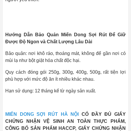
Hướng Dẫn Bảo Quản Miến Dong Sợi Rút Để Giữ
Được Độ Ngon và Chất Lượng Lâu Dài
Bảo quản: nơi khô ráo, thoáng mát, không để gần nơi có
mùi lạ như bột giặt hóa chất độc hại.
Quy cách đóng gói 250g, 300g, 400g, 500g, rất tiện lợi
phù hợp với mức độ ăn ít nhiều khác nhau.
Hạn sử dụng: 12 tháng kể từ ngày sản xuất.
MIẾN DONG SỢI RÚT HÀ NỘI
CÓ ĐẦY ĐỦ GIẤY
CHỨNG NHẬN VỆ SINH AN TOÀN THỰC PHẨM,
CÔNG BỐ SẢN PHẨM HACCP, GIẤY CHỨNG NHẬN