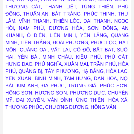
THƯỢNG CÁT, THANH LIỆT, TÙNG THIỆN, PHÙ
ĐỔNG, THUẬN AN, BÁT TRÀNG, PHÚC THỊNH, THƯ
LÂM, VĨNH THANH, THIÊN LỘC, ĐẠI THANH, NGỌC
HỒI, NAM PHÙ, DƯƠNG HÒA, SƠN ĐỒNG, AN
KHÁNH, Ô DIÊN, LIÊN MINH, YÊN LÃNG, QUANG
MINH, TIẾN THẮNG, ĐOÀI PHƯƠNG, PHÚC LỘC, HÁT
MÔN, QUẢNG OAI, VẬT LẠI, CỔ ĐÔ, BẤT BẠT, SUỐI
HAI, YÊN BÀI, MINH CHÂU, KIỀU PHÚ, PHÚ CÁT,
HƯNG ĐẠO, PHÚ NGHĨA, XUÂN MAI, TRẦN PHÚ, HÒA
PHÚ, QUẢNG BỊ, TÂY PHƯƠNG, HẠ BẰNG, HÒA LẠC,
YÊN XUÂN, BÌNH MINH, TAM HƯNG, DÂN HÒA, NỘI
BÀI, KIM ANH, ĐA PHÚC, TRUNG GIÃ, PHÚC SƠN,
HỒNG SƠN, HƯƠNG SƠN, PHƯỢNG DỰC, CHUYÊN
MỸ, ĐẠI XUYÊN, VÂN ĐÌNH, ỨNG THIÊN, HÒA XÁ,
THƯỢNG PHÚC, CHƯƠNG DƯƠNG, HỒNG VÂN.