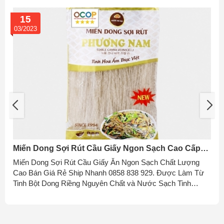
15
03/2023
Miến Dong Sợi Rút Cầu Giấy Ngon Sạch Cao Cấp
Giá Rẻ Ship Nhanh
Miến Dong Sợi Rút Cầu Giấy Ăn Ngon Sạch Chất Lượng
Cao Bán Giá Rẻ Ship Nhanh 0858 838 929. Được Làm Từ
Tinh Bột Dong Riềng Nguyên Chất và Nước Sạch Tinh
Khiết, Không Sử Dụng Hóa Chất, Phẩm Màu, Đảm Bảo Vệ
Sinh An Toàn Thực Phẩm, Tốt Cho Sức Khỏe Người Tiêu
Dùng, Phù Hợp Với Mọi Lứa Tuổi. Miến Dong Sợi Rút Là