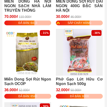
MIẾN DONG HÀ NỘI
MIẾN DONG SỢI RÚT DAI
NGON SẠCH NHÀ LÀM
NGON 400G ĐẶC SẢN
TRUYỀN THỐNG
HÀ NỘI
70.000₫
30.000₫
110.000₫
46.000₫
ĐÃ BÁN: 6413
SẮP CHÁY HÀNG
- 31%
- 36%
Miến Dong Sợi Rút Ngon
Phở Gạo Lứt Hữu Cơ
Sạch OCOP
Ngon Sạch 500g
36.000₫
32.000₫
52.000₫
50.000₫
ĐÃ BÁN: 6540
ĐÃ BÁN: 6000
- 36%