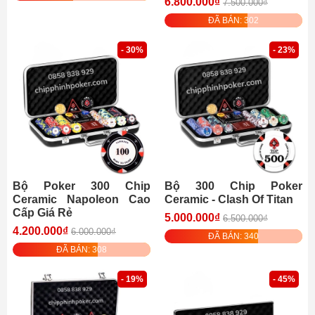
6.800.000₫
7.500.000₫
ĐÃ BÁN: 302
- 30%
- 23%
Bộ Poker 300 Chip
Bộ 300 Chip Poker
Ceramic Napoleon Cao
Ceramic - Clash Of Titan
Cấp Giá Rẻ
5.000.000₫
6.500.000₫
4.200.000₫
6.000.000₫
ĐÃ BÁN: 340
ĐÃ BÁN: 308
- 19%
- 45%