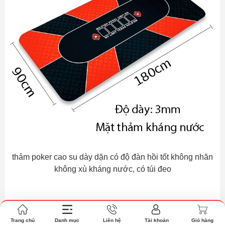
thảm poker cao su dày dặn có độ đàn hồi tốt không nhăn
không xù kháng nước, có túi đeo
Thảm Poker Nỉ
: Ưu điểm là giá rẻ, dễ gấp di chuyển.
Nhược điểm: gấp nên hay bị nếp, nỉ mỏng nên hay bị xô
Trang chủ
Danh mục
Liên hệ
Tài khoản
Giỏ hàng