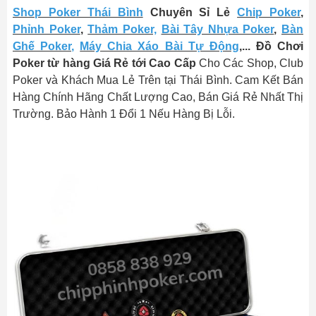
Shop Poker Thái Bình
Chuyên Sỉ Lẻ
Chip Poker
,
Phỉnh Poker
,
Thảm Poker,
Bài Tây Nhựa Poker
,
Bàn
Ghế Poker,
Máy Chia Xáo Bài Tự Động
,... Đồ Chơi
Poker từ hàng Giá Rẻ tới Cao Cấp
Cho Các Shop, Club
Poker và Khách Mua Lẻ Trên tại Thái Bình. Cam Kết Bán
Hàng Chính Hãng Chất Lượng Cao, Bán Giá Rẻ Nhất Thị
Trường. Bảo Hành 1 Đổi 1 Nếu Hàng Bị Lỗi.