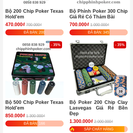
Bộ 200 Chip Poker Texas
Bộ Phỉnh Poker 300 Chip
Hold'em
Giá Rẻ Có Thảm Bài
470.000₫
700.000₫
700.000₫
1.000.000₫
ĐÃ BÁN: 200
ĐÃ BÁN: 345
- 35%
- 35%
Bộ 500 Chip Poker Texas
Bộ Poker 200 Chip Clay
Hold'em
Lasvegas Giá Rẻ Bền
Đẹp
850.000₫
1.300.000₫
1.300.000₫
2.000.000₫
ĐÃ BÁN: 166
SẮP CHÁY HÀNG