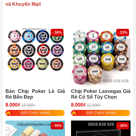
và Khuyến Mại!
- 38%
- 33%
Bán Chip Poker Lẻ Giá
Chip Poker Lasvegas Giá
Rẻ Bền Đẹp
Rẻ Có Số Tùy Chọn
8.000₫
8.000₫
13.000₫
12.000₫
SẮP CHÁY HÀNG
SẮP CHÁY HÀNG
- 50%
- 30%