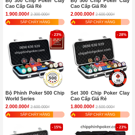
Bộ 300 Chip Poker Clay
Bộ 500 Chip Poker Clay
Cao Cấp Giá Rẻ
Cao Cấp Giá Rẻ
1.900.000₫
2.000.000₫
2.300.000₫
2.600.000₫
SẮP CHÁY HÀNG
SẮP CHÁY HÀNG
- 23%
- 28%
Bộ Phỉnh Poker 500 Chip
Set 300 Chip Poker Clay
World Series
Cao Cấp Giá Rẻ
2.000.000₫
1.800.000₫
2.600.000₫
2.500.000₫
SẮP CHÁY HÀNG
SẮP CHÁY HÀNG
- 15%
- 23%