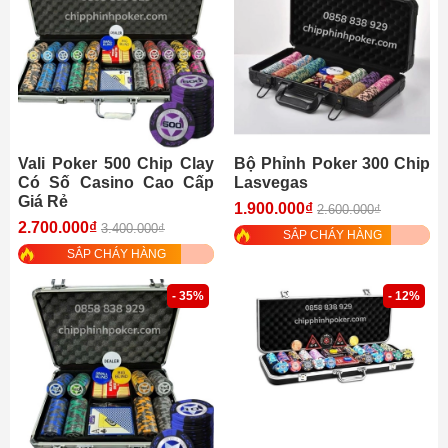
Vali Poker 500 Chip Clay
Bộ Phỉnh Poker 300 Chip
Có Số Casino Cao Cấp
Lasvegas
Giá Rẻ
1.900.000₫
2.600.000₫
2.700.000₫
3.400.000₫
SẮP CHÁY HÀNG
SẮP CHÁY HÀNG
- 35%
- 12%