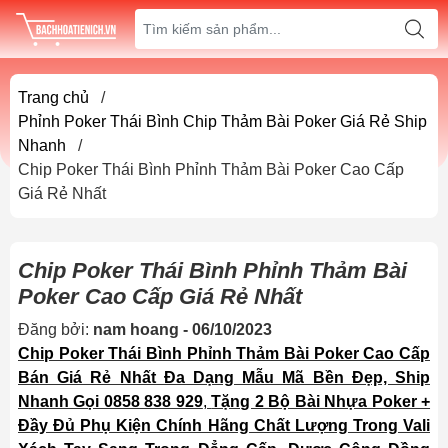
Trang chủ
/
Phỉnh Poker Thái Bình Chip Thảm Bài Poker Giá Rẻ Ship
Nhanh
/
Chip Poker Thái Bình Phỉnh Thảm Bài Poker Cao Cấp
Giá Rẻ Nhất
Chip Poker Thái Bình Phỉnh Thảm Bài
Poker Cao Cấp Giá Rẻ Nhất
Đăng bởi:
nam hoang - 06/10/2023
Chip Poker Thái Bình Phỉnh Thảm Bài Poker Cao Cấp
Bán Giá Rẻ Nhất Đa Dạng Mẫu Mã Bền Đẹp, Ship
Nhanh Gọi 0858 838 929
,
Tặng 2 Bộ Bài Nhựa Poker +
Đầy Đủ Phụ Kiện Chính Hãng Chất Lượng Trong Vali