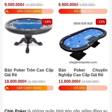
9.500.000₫
6.900.000₫
13.000.000₫
9.000.000₫
SẮP CHÁY HÀNG
ĐÃ BÁN: 114
- 14%
- 13%
Bàn Poker Tròn Cao Cấp
Bàn Poker Chuyên
Giá Rẻ
Nghiệp Cao Cấp Giá Rẻ
18.000.000₫
11.800.000₫
21.000.000₫
13.500.000₫
SẮP CHÁY HÀNG
ĐÃ BÁN: 143
Chip Poker
là những quân hình tròn gần giống đồng xu