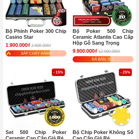
Bộ Phỉnh Poker 300 Chip
Bộ Poker 500 Chip
Casino Star
Ceramic Atlantis Cao Cấp
Hộp Gỗ Sang Trọng
1.900.000₫
2.600.000₫
9.900.000₫
12.000.000₫
SẮP CHÁY HÀNG
ĐÃ BÁN: 312
- 15%
- 25%
Set 500 Chip Poker
Bộ Chip Poker Không Số
Ceramic Cao Cấp Giá Rẻ
Cao Cấp Giá Rẻ