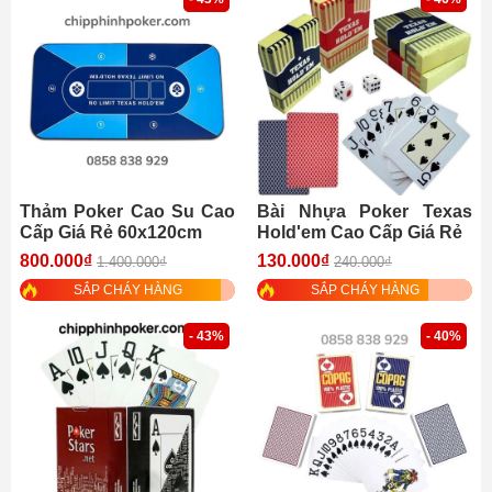
Thảm Poker Cao Su Cao
Bài Nhựa Poker Texas
Cấp Giá Rẻ 60x120cm
Hold'em Cao Cấp Giá Rẻ
800.000₫
130.000₫
1.400.000₫
240.000₫
SẮP CHÁY HÀNG
SẮP CHÁY HÀNG
- 43%
- 40%