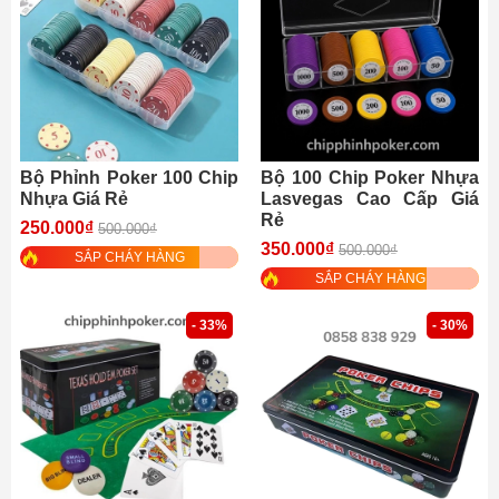
Bộ Phỉnh Poker 100 Chip
Bộ 100 Chip Poker Nhựa
Nhựa Giá Rẻ
Lasvegas Cao Cấp Giá
Rẻ
250.000₫
500.000₫
350.000₫
500.000₫
SẮP CHÁY HÀNG
SẮP CHÁY HÀNG
- 33%
- 30%