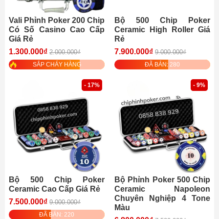
Vali Phỉnh Poker 200 Chip
Bộ 500 Chip Poker
Có Số Casino Cao Cấp
Ceramic High Roller Giá
Giá Rẻ
Rẻ
1.300.000₫
7.900.000₫
2.000.000₫
9.000.000₫
SẮP CHÁY HÀNG
ĐÃ BÁN: 280
- 17%
- 9%
Bộ 500 Chip Poker
Bộ Phỉnh Poker 500 Chip
Ceramic Cao Cấp Giá Rẻ
Ceramic Napoleon
Chuyên Nghiệp 4 Tone
7.500.000₫
9.000.000₫
Màu
ĐÃ BÁN: 220