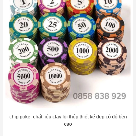
chip poker chất liệu clay lõi thép thiết kế đẹp có độ bền
cao