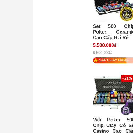
Set 500 Chi
Poker Cerami
Cao Cấp Giá Rẻ
5.500.000₫
6.500.000₫
SẮP CHÁY HÀNG
- 21%
Vali Poker 50
Chip Clay Có S
Casino Cao Cấ