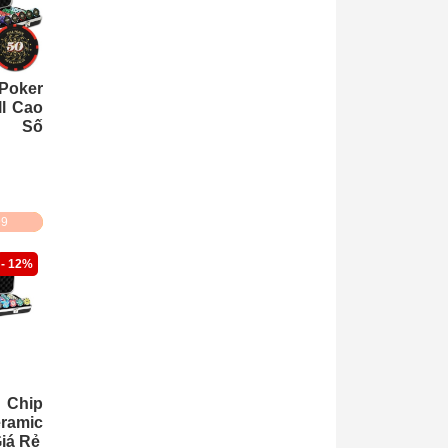
Poker
ll Cao
n Số
99
- 12%
Chip
amic
Giá Rẻ