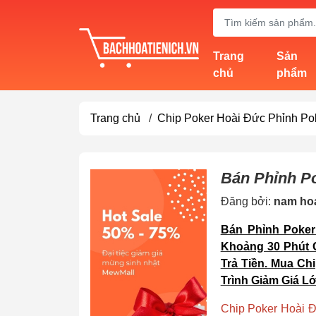
Trang
Sản
chủ
phẩm
Trang chủ
/
Chip Poker Hoài Đức Phỉnh Po
nồi cơm
chảo
Bán Phỉnh P
Đăng bởi:
nam hoa
Bán Phỉnh Poker
Khoảng 30 Phút 
Trả Tiền. Mua C
Trình Giảm Giá L
Chip Poker Hoài Đ