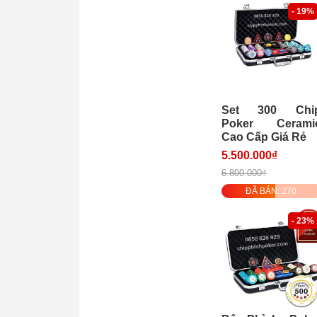
- 19%
Set 300 Chi
Poker Cerami
Cao Cấp Giá Rẻ
5.500.000₫
6.800.000₫
ĐÃ BÁN: 270
- 23%