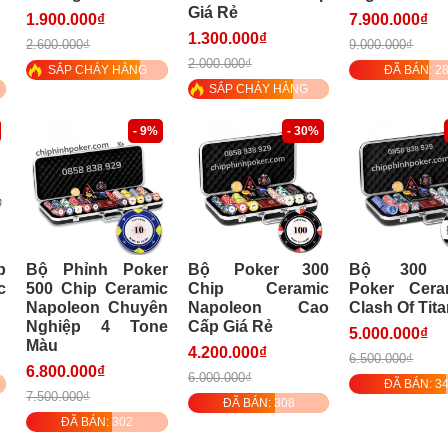
Giá Rẻ
1.900.000₫
7.900.000₫
1.300.000₫
2.600.000₫
9.000.000₫
2.000.000₫
SẮP CHÁY HÀNG
ĐÃ BÁN: 2
SẮP CHÁY HÀNG
- 9%
- 30%
p
Bộ Phỉnh Poker
Bộ Poker 300
Bộ 300 
c
500 Chip Ceramic
Chip Ceramic
Poker Cera
Napoleon Chuyên
Napoleon Cao
Clash Of Tit
Nghiệp 4 Tone
Cấp Giá Rẻ
5.000.000₫
Màu
4.200.000₫
6.500.000₫
6.800.000₫
6.000.000₫
ĐÃ BÁN: 3
7.500.000₫
ĐÃ BÁN: 308
ĐÃ BÁN: 302