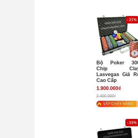
- 21%
Bộ Poker 30
Chip Cla
Lasvegas Giá R
Cao Cấp
1.900.000₫
2.400.000₫
SẮP CHÁY HÀNG
- 15%