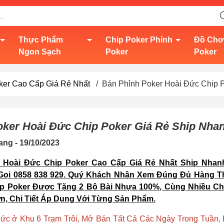
Thực Phẩm
Chip Poker Phỉnh
Đồ Chơ
Ngon Sạch
Poker
Poker
ker Cao Cấp Giá Rẻ Nhất
/
Bán Phỉnh Poker Hoài Đức Chip 
oker Hoài Đức Chip Poker Giá Rẻ Ship Nha
ng - 19/10/2023
 Hoài Đức Chip Poker Cao Cấp Giá Rẻ Nhất Ship Nhan
Gọi 0858 838 929. Quý Khách Nhận Xem Đúng Đủ Hàng Th
hip Poker Được Tặng 2 Bộ Bài Nhựa 100%, Cùng Nhiều C
ớn, Chi Tiết Áp Dụng Với Từng Sản Phẩm.
ức ở Khu 6 Trạm Trôi, Mở Bán Tất Cả Các Ngày Trong Tuần,