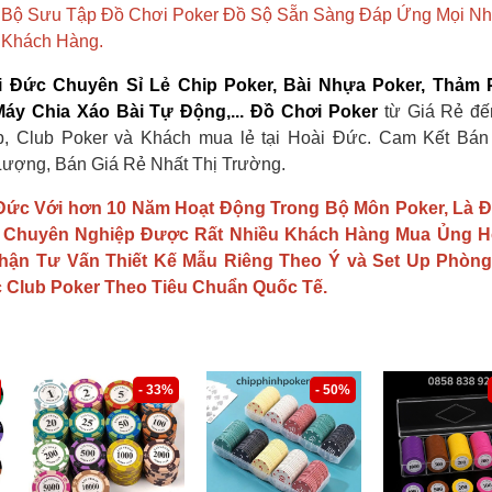
i Bộ Sưu Tập Đồ Chơi Poker Đồ Sộ Sẵn Sàng Đáp Ứng Mọi N
 Khách Hàng.
i Đức Chuyên Sỉ Lẻ Chip Poker, Bài Nhựa Poker, Thảm 
áy Chia Xáo Bài Tự Động,... Đồ Chơi Poker
từ Giá Rẻ đ
, Club Poker và Khách mua lẻ tại Hoài Đức. Cam Kết Bá
ượng, Bán Giá Rẻ Nhất Thị Trường.
Đức Với hơn 10 Năm Hoạt Động Trong Bộ Môn Poker, Là Đ
 Chuyên Nghiệp Được Rất Nhiều Khách Hàng Mua Ủng H
Nhận Tư Vấn Thiết Kế Mẫu Riêng Theo Ý và Set Up Phòn
ác Club Poker Theo Tiêu Chuẩn Quốc Tế.
- 33%
- 50%