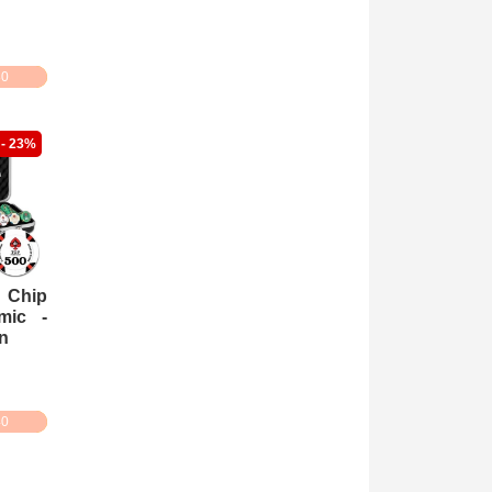
80
- 23%
Chip
mic -
an
40