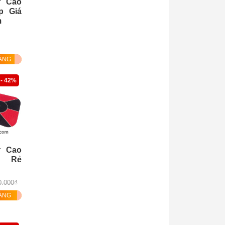
r Cao
p Giá
m
ÀNG
- 42%
r Cao
á Rẻ
0.000₫
ÀNG