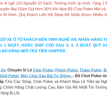
n ở ngõ 110 Nguyễn Sĩ Sách, Trường Vinh, tp Vinh. Tặng 2 
uyến Mại Giảm Giá Hơn 30% Khi Mua Bộ Chip Poker Mới và
n Đi Kèm. Quý Khách Liên Hệ Shop Để Nhận Được Nhiều 
 GỬI XE Ô TÔ KHÁCH ĐẾN VINH NGHỆ AN, NHẬN HÀNG 
 1 NGÀY. HOẶC SHIP COD SAU 2, 3, 4 NGÀY QUÝ 
 ĐỦ HÀNG MỚI TRẢ TIỀN SHIPPER.
 An
Chuyên Sỉ Lẻ
Chip Poker
,
Phỉnh Poker
,
Thảm Poker,
B
Ghế Poker,
Máy Chia Xáo Bài Tự Động
,... Đồ Chơi Poker t
ấp
Cho Các Shop, Club Poker và Khách Mua Lẻ Trên tại Ng
 Chính Hãng Chất Lượng Cao, Bán Giá Rẻ Nhất Thị Trườn
Hàng Bị Lỗi.