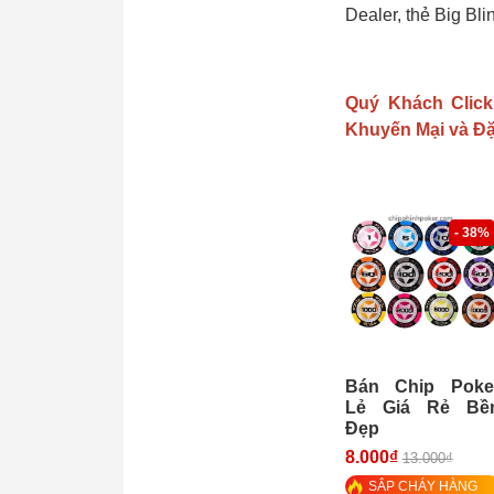
Dealer, thẻ Big Blin
Quý Khách Clic
Khuyến Mại và Đặ
- 38%
Bán Chip Poke
Lẻ Giá Rẻ Bề
Đẹp
8.000₫
13.000₫
SẮP CHÁY HÀNG