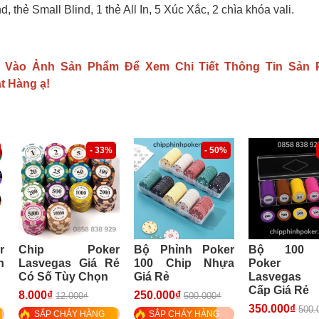
d, thẻ Small Blind, 1 thẻ All In, 5 Xúc Xắc, 2 chìa khóa vali.
k Vào Ảnh Sản Phẩm Để Xem Chi Tiết Thông Tin Sản 
t Hàng ạ!
- 33%
- 50%
r
Chip Poker
Bộ Phỉnh Poker
Bộ 100 
n
Lasvegas Giá Rẻ
100 Chip Nhựa
Poker 
Có Số Tùy Chọn
Giá Rẻ
Lasvegas
Cấp Giá Rẻ
8.000₫
250.000₫
12.000₫
500.000₫
350.000₫
500.
SẮP CHÁY HÀNG
SẮP CHÁY HÀNG