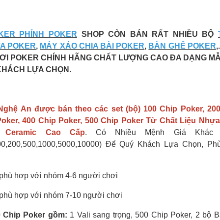
KER PHỈNH POKER
SHOP CÒN BÁN RẤT NHIỀU BỘ
ỰA POKER
,
MÁY XÁO CHIA BÀI POKER
,
BÀN GHẾ POKER
,
HƠI POKER CHÍNH HÃNG CHẤT LƯỢNG CAO ĐA DẠNG M
KHÁCH LỰA CHỌN.
 Nghệ An
được bán theo các set (bộ) 100 Chip Poker, 20
Poker, 400 Chip Poker, 500 Chip Poker Từ Chất Liệu Nhựa
 Ceramic Cao Cấp
. Có Nhiều Mệnh Giá Khác 
,100,200,500,1000,5000,10000) Để Quý Khách Lựa Chọn, P
 phù hợp với nhóm 4-6 người chơi
 phù hợp với nhóm 7-10 người chơi
0 Chip Poker gồm:
1 Vali sang trọng, 500 Chip Poker, 2 bộ Bà