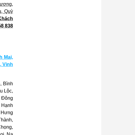
Lương,
u, Quỳ
Khách
58 838
 Mai,
, Vinh
, Bình
u Lộc,
, Đông
, Hạnh
, Hưng
Thành,
Chọng,
oi, Na