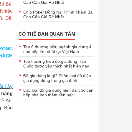
Cao Cấp Giá Rẻ Nhất
Bộ Bài
 Nhiều
Chip Poker Đồng Nai Phỉnh Thảm Bài
Cao Cấp Giá Rẻ Nhất
Ưu Đãi
CÓ THỂ BẠN QUAN TÂM
Top 6 thương hiệu ngành gia dụng &
TRONG
nhà bếp lớn nhất tại Việt Nam
KHÁCH
Top thương hiệu đồ gia dụng Hàn
Quốc được yêu thích nhất hiện nay
Đồ gia dụng là gì? Phân loại đồ điện
gia dụng dùng trong gia đình
ài Tây
Các loại đồ gia dụng hiện đại cho căn
ừ hàng
bếp nhà bạn thêm tiện nghi
hệ An.
g. Bảo