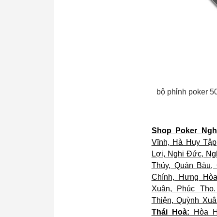
bộ phỉnh poker 50
Shop Poker Ngh
Vĩnh, Hà Huy Tậ
Lợi, Nghi Đức, Ng
Thủy, Quán Bàu, 
Chính, Hưng Hòa
Xuân, Phúc Thọ
Thiện, Quỳnh Xuâ
Thái Hoà:
Hòa Hi