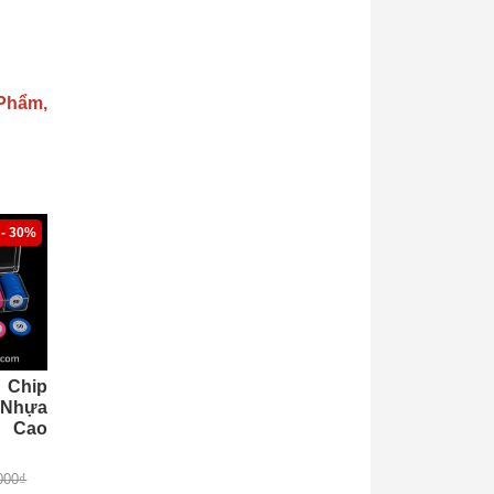
Phẩm,
- 30%
Chip
Nhựa
 Cao
000₫