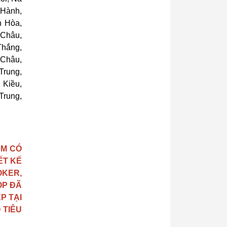
 Hành,
n Hòa,
 Châu,
Thắng,
 Châu,
Trung,
 Kiều,
Trung,
ĂM CÓ
ẾT KẾ
OKER,
OP ĐÃ
P TẠI
 TIÊU