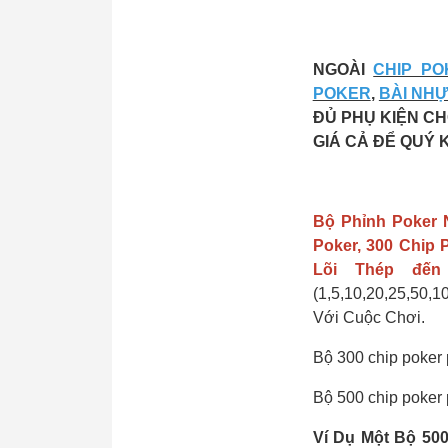
NGOÀI
CHIP PO
POKER
,
BÀI NH
ĐỦ PHỤ KIỆN C
GIÁ CẢ ĐỂ QUÝ 
Bộ Phỉnh Poker
Poker, 300 Chip 
Lõi Thép đến
(1,5,10,20,25,50
Với Cuộc Chơi.
Bộ 300 chip poker
Bộ 500 chip poker
Ví Dụ Một Bộ 50