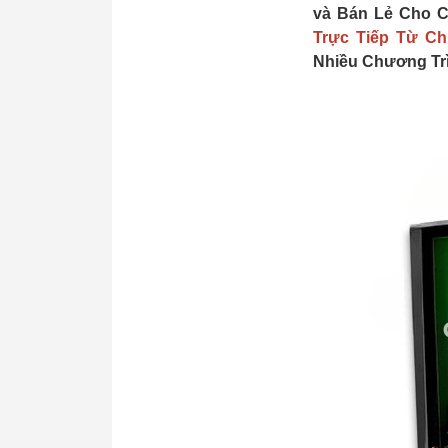
và Bán Lẻ Cho C
Trực Tiếp Từ Ch
Nhiều Chương Tr