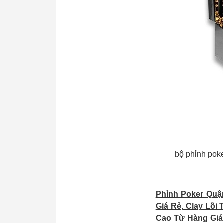
bộ phỉnh poke
Phỉnh Poker Quậ
Giá Rẻ, Clay Lõi
Cao Từ Hàng Giá