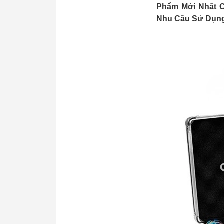
Phẩm Mới Nhất C
Nhu Cầu Sử Dụng