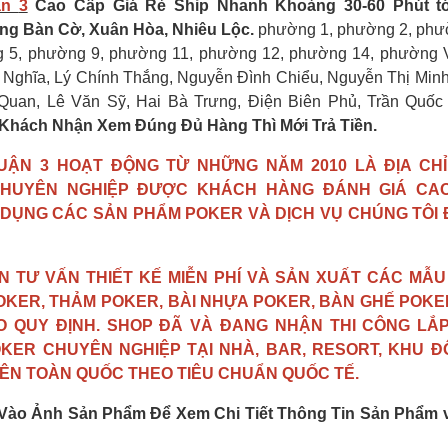
ận
3
Cao Cấp Giá Rẻ Ship Nhanh Khoảng 30-60 Phút tớ
g Bàn Cờ, Xuân Hòa, Nhiêu Lộc.
phường 1, phường 2, phư
 5, phường 9, phường 11, phường 12, phường 14, phường 
Nghĩa, Lý Chính Thắng, Nguyễn Đình Chiểu, Nguyễn Thị Minh
uan, Lê Văn Sỹ, Hai Bà Trưng, Điện Biên Phủ, Trần Quốc
Khách Nhận Xem Đúng Đủ Hàng Thì Mới Trả Tiền.
UẬN 3 HOẠT ĐỘNG TỪ NHỮNG NĂM 2010 LÀ ĐỊA CH
CHUYÊN NGHIỆP ĐƯỢC KHÁCH HÀNG ĐÁNH GIÁ CAO
DỤNG CÁC SẢN PHẨM POKER VÀ DỊCH VỤ CHÚNG TÔI
N TƯ VẤN THIẾT KẾ MIỄN PHÍ VÀ SẢN XUẤT CÁC MẪU
OKER, THẢM POKER, BÀI NHỰA POKER, BÀN GHẾ POKE
 QUY ĐỊNH. SHOP ĐÃ VÀ ĐANG NHẬN THI CÔNG LẮ
KER CHUYÊN NGHIỆP TẠI NHÀ, BAR, RESORT, KHU ĐÔ
ÊN TOÀN QUỐC THEO TIÊU CHUẨN QUỐC TẾ.
 Vào Ảnh Sản Phẩm Để Xem Chi Tiết Thông Tin Sản Phẩm 