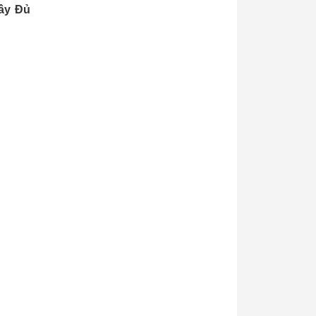
ầy Đủ