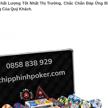
hất Lượng Tốt Nhất Thị Trường, Chắc Chắn Đáp Ứng Đ
 Của Quý Khách.