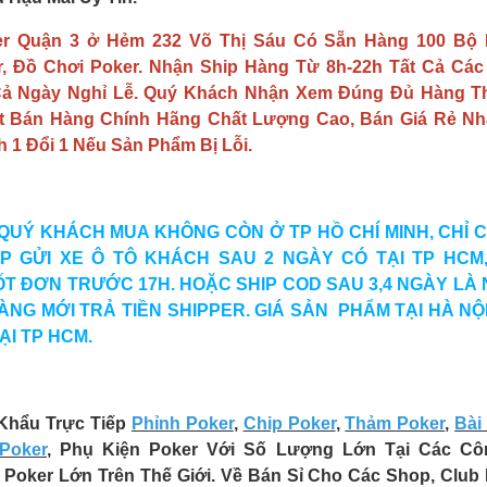
er Quận 3 ở Hẻm 232 Võ Thị Sáu Có Sẵn Hàng 100 Bộ 
r, Đồ Chơi Poker. Nhận Ship Hàng Từ 8h-22h Tất Cả Cá
Cả Ngày Nghỉ Lễ. Quý Khách Nhận Xem Đúng Đủ Hàng Th
ết Bán Hàng Chính Hãng Chất Lượng Cao, Bán Giá Rẻ Nh
 1 Đổi 1 Nếu Sản Phẩm Bị Lỗi.
QUÝ KHÁCH MUA KHÔNG CÒN Ở TP HỒ CHÍ MINH, CHỈ 
OP GỬI XE Ô TÔ KHÁCH SAU 2 NGÀY CÓ TẠI TP HCM
T ĐƠN TRƯỚC 17H. HOẶC SHIP COD SAU 3,4 NGÀY LÀ
ÀNG MỚI TRẢ TIỀN SHIPPER.
GIÁ SẢN PHẨM TẠI HÀ NỘ
ẠI TP HCM.
Khẩu Trực Tiếp
Phỉnh Poker
,
Chip Poker
,
Thảm Poker
,
Bài
Poker
, Phụ Kiện Poker Với Số Lượng Lớn Tại Các Cô
Poker Lớn Trên Thế Giới. Về Bán Sỉ Cho Các Shop, Club