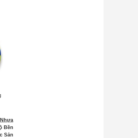
g
 Nhựa
ộ Bền
c Sản