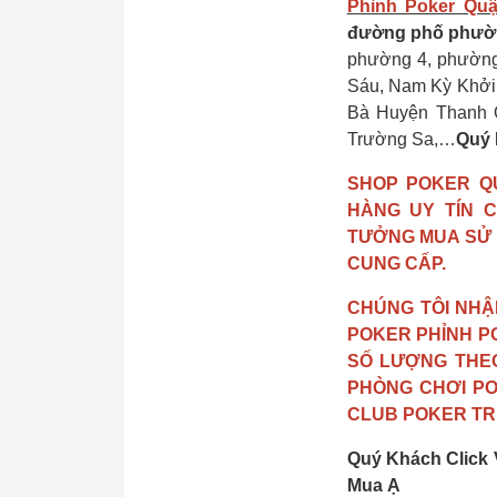
Phỉnh Poker Qu
đường phố
phườn
phường 4, phường
Sáu, Nam Kỳ Khởi 
Bà Huyện Thanh Q
Trường Sa,…
Quý 
SHOP POKER Q
HÀNG UY TÍN 
TƯỞNG MUA SỬ 
CUNG CẤP.
CHÚNG TÔI NHẬ
POKER PHỈNH P
SỐ LƯỢNG THEO
PHÒNG CHƠI PO
CLUB POKER TR
Quý Khách Click
Mua Ạ