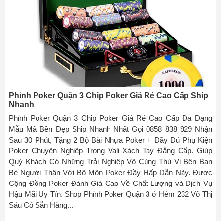
Phỉnh Poker Quận 3 Chip Poker Giá Rẻ Cao Cấp Ship
Nhanh
Phỉnh Poker Quận 3 Chip Poker Giá Rẻ Cao Cấp Đa Dạng
Mẫu Mã Bền Đẹp Ship Nhanh Nhất Gọi 0858 838 929 Nhận
Sau 30 Phút, Tặng 2 Bộ Bài Nhựa Poker + Đầy Đủ Phụ Kiện
Poker Chuyên Nghiệp Trong Vali Xách Tay Đẳng Cấp. Giúp
Quý Khách Có Những Trải Nghiệp Vô Cùng Thú Vị Bên Bạn
Bè Người Thân Với Bộ Môn Poker Đầy Hấp Dẫn Này. Được
Cộng Đồng Poker Đánh Giá Cao Về Chất Lượng và Dịch Vụ
Hậu Mãi Uy Tín. Shop Phỉnh Poker Quận 3 ở Hẻm 232 Võ Thị
Sáu Có Sẵn Hàng...