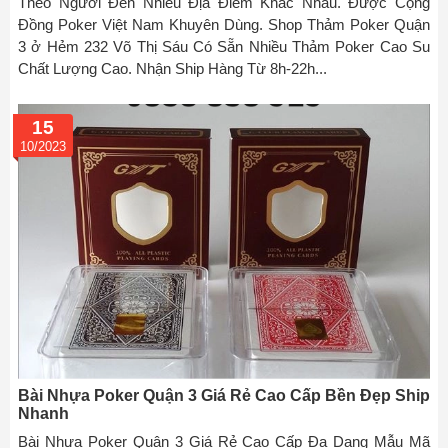
Theo Người Đến Nhiều Địa Điểm Khác Nhau. Được Cộng
Đồng Poker Việt Nam Khuyên Dùng. Shop Thảm Poker Quận
3 ở Hẻm 232 Võ Thị Sáu Có Sẵn Nhiều Thảm Poker Cao Su
Chất Lượng Cao. Nhận Ship Hàng Từ 8h-22h...
15
10/2023
Bài Nhựa Poker Quận 3 Giá Rẻ Cao Cấp Bền Đẹp Ship
Nhanh
Bài Nhựa Poker Quận 3 Giá Rẻ Cao Cấp Đa Dạng Mẫu Mã