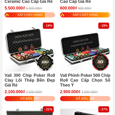
Ceramic Cao Cấp Giá Rẻ
Cao Cấp Giá Rẻ
5.500.000₫
600.000₫
6.500.000₫
800.000₫
SẮP CHÁY HÀNG
SẮP CHÁY HÀNG
- 19%
- 19%
Vali 300 Chip Poker Roll
Vali Phỉnh Poker 500 Chip
Clay Lõi Thép Bền Đẹp
Roll Cao Cấp Chọn Số
Giá Rẻ
Theo Ý
2.100.000₫
2.900.000₫
2.600.000₫
3.600.000₫
ĐÃ BÁN: 290
ĐÃ BÁN: 299
- 21%
- 27%