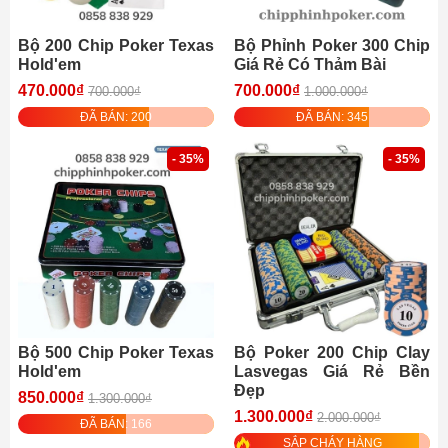
Bộ 200 Chip Poker Texas
Bộ Phỉnh Poker 300 Chip
Hold'em
Giá Rẻ Có Thảm Bài
470.000₫
700.000₫
700.000₫
1.000.000₫
ĐÃ BÁN: 200
ĐÃ BÁN: 345
- 35%
- 35%
Bộ 500 Chip Poker Texas
Bộ Poker 200 Chip Clay
Hold'em
Lasvegas Giá Rẻ Bền
Đẹp
850.000₫
1.300.000₫
1.300.000₫
2.000.000₫
ĐÃ BÁN: 166
SẮP CHÁY HÀNG