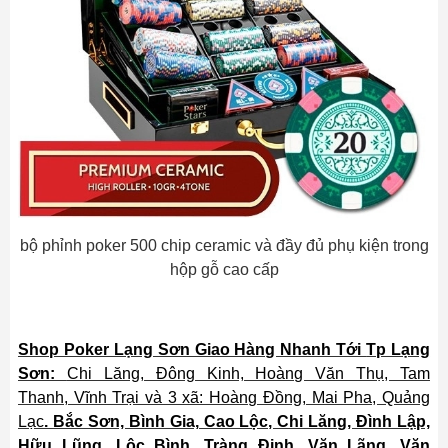
bộ phỉnh poker 500 chip ceramic và đầy đủ phụ kiện trong
hộp gỗ cao cấp
Shop Poker Lạng Sơn Giao Hàng Nhanh Tới
Tp Lạng
Sơn:
Chi Lăng, Đông Kinh, Hoàng Văn Thụ, Tam
Thanh, Vĩnh Trại và 3 xã: Hoàng Đồng, Mai Pha, Quảng
Lạc
. Bắc Sơn, Bình Gia, Cao Lộc, Chi Lăng, Đình Lập,
Hữu Lũng, Lộc Bình, Tràng Định, Văn Lãng, Văn