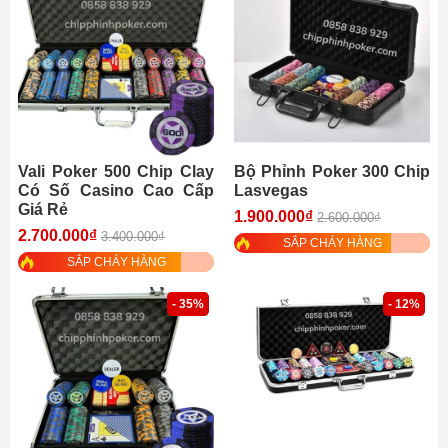
Vali Poker 500 Chip Clay
Bộ Phỉnh Poker 300 Chip
Có Số Casino Cao Cấp
Lasvegas
Giá Rẻ
1.900.000₫
2.600.000₫
2.700.000₫
3.400.000₫
SẮP CHÁY HÀNG
SẮP CHÁY HÀNG
- 35%
- 12%