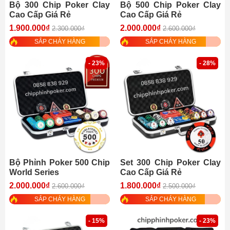
Bộ 300 Chip Poker Clay
Bộ 500 Chip Poker Clay
Cao Cấp Giá Rẻ
Cao Cấp Giá Rẻ
1.900.000₫
2.000.000₫
2.300.000₫
2.600.000₫
SẮP CHÁY HÀNG
SẮP CHÁY HÀNG
- 23%
- 28%
Bộ Phỉnh Poker 500 Chip
Set 300 Chip Poker Clay
World Series
Cao Cấp Giá Rẻ
2.000.000₫
1.800.000₫
2.600.000₫
2.500.000₫
SẮP CHÁY HÀNG
SẮP CHÁY HÀNG
- 15%
- 23%