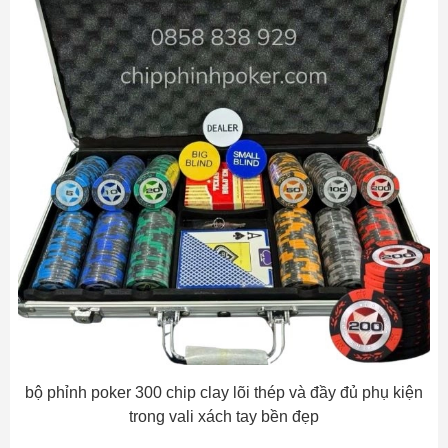
bộ phỉnh poker 300 chip clay lõi thép và đầy đủ phụ kiện
trong vali xách tay bền đẹp