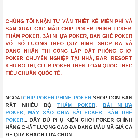
CHÚNG TÔI NHẬN TƯ VẤN THIẾT KẾ MIỄN PHÍ VÀ
SẢN XUẤT CÁC MẪU CHIP POKER PHỈNH POKER,
THẢM POKER, BÀI NHỰA POKER, BÀN GHẾ POKER
VỚI SỐ LƯỢNG THEO QUY ĐỊNH. SHOP ĐÃ VÀ
ĐANG NHẬN THI CÔNG LẮP ĐẶT PHÒNG CHƠI
POKER CHUYÊN NGHIỆP TẠI NHÀ, BAR, RESORT,
KHU ĐÔ THỊ, CLUB POKER TRÊN TOÀN QUỐC THEO
TIÊU CHUẨN QUỐC TẾ.
NGOÀI
CHIP POKER PHỈNH POKER
SHOP CÒN BÁN
RẤT NHIỀU BỘ
THẢM POKER
,
BÀI NHỰA
POKER
,
MÁY XÁO CHIA BÀI POKER
,
BÀN GHẾ
POKER
,.. ĐẦY ĐỦ PHỤ KIỆN CHƠI POKER CHÍNH
HÃNG CHẤT LƯỢNG CAO ĐA DẠNG MẪU MÃ GIÁ CẢ
ĐỂ QUÝ KHÁCH LỰA CHỌN.