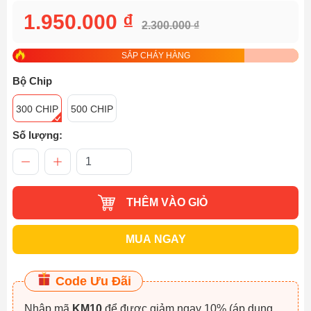
1.950.000 ₫
2.300.000 ₫
SẮP CHÁY HÀNG
Bộ Chip
300 CHIP
500 CHIP
Số lượng:
THÊM VÀO GIỎ
MUA NGAY
Code Ưu Đãi
Nhập mã
KM10
để được giảm ngay 10% (áp dụng