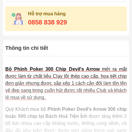
Hỗ trợ mua hàng
0858 838 929
Thông tin chi tiết
Bộ Phỉnh Poker 300 Chip Devil's Arrow
mới ra mắt
được làm từ chất liệu Clay lõi thép cao cấp, hoạ tiết chip
đơn giản nhưng được sắp xếp 1 cách cân đối làm tôn lên
vẻ đẹp sang trọng cuốn hút được rất nhiều Club và khách
lẻ mua về sử dụng.
Quý Khách mua bộ
Phỉnh Poker Devil's Arrow 300 chip
hoặc 500 chip tại Bách Hoá Tiện Ích
được tặng thêm 2
bộ bài nhựa cao cấp kháng nước, không cong vênh, có
đầy đủ phụ kiện được đựng gọn gàng trong vali sang