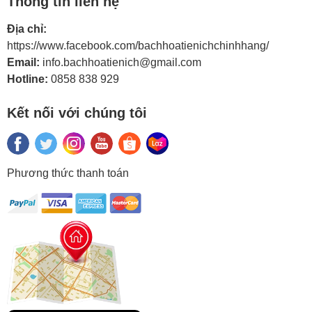
Thông tin liên hệ
Địa chỉ:
https://www.facebook.com/bachhoatienichchinhhang/
Email:
info.bachhoatienich@gmail.com
Hotline:
0858 838 929
chip devil's arrow cầm trên taybộ phỉnh poker 300 chip
devil's arrow và đầy đủ phụ kiện trong vali xách tay
Kết nối với chúng tôi
Phương thức thanh toán
chip poker devil's arrow có thiết kế nổi bật trên nền màu
đen