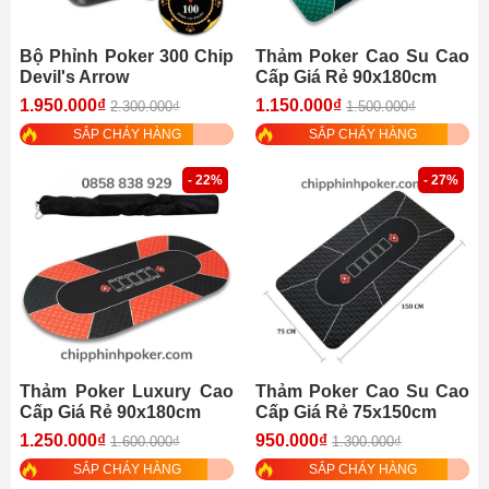
Bộ Phỉnh Poker 300 Chip
Thảm Poker Cao Su Cao
Devil's Arrow
Cấp Giá Rẻ 90x180cm
1.950.000₫
1.150.000₫
2.300.000₫
1.500.000₫
SẮP CHÁY HÀNG
SẮP CHÁY HÀNG
- 22%
- 27%
Thảm Poker Luxury Cao
Thảm Poker Cao Su Cao
Cấp Giá Rẻ 90x180cm
Cấp Giá Rẻ 75x150cm
1.250.000₫
950.000₫
1.600.000₫
1.300.000₫
SẮP CHÁY HÀNG
SẮP CHÁY HÀNG