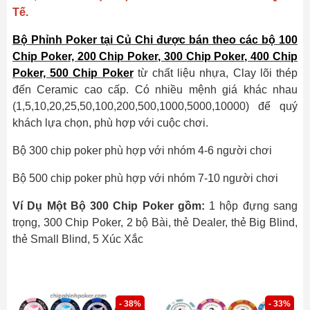
Tế.
Bộ Phỉnh Poker tại Củ Chi
được bán theo các bộ 100
Chip Poker, 200 Chip Poker, 300 Chip Poker, 400 Chip
Poker, 500 Chip Poker
từ chất liệu nhựa, Clay lõi thép
đến Ceramic cao cấp. Có nhiều mệnh giá khác nhau
(1,5,10,20,25,50,100,200,500,1000,5000,10000) để quý
khách lựa chọn, phù hợp với cuộc chơi.
Bộ 300 chip poker phù hợp với nhóm 4-6 người chơi
Bộ 500 chip poker phù hợp với nhóm 7-10 người chơi
Ví Dụ Một Bộ 300 Chip Poker gồm:
1 hộp đựng sang
trọng, 300 Chip Poker, 2 bộ Bài, thẻ Dealer, thẻ Big Blind,
thẻ Small Blind, 5 Xúc Xắc
- 38%
- 33%