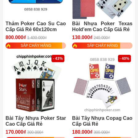
Thảm Poker Cao Su Cao
Bài Nhựa Poker Texas
Cấp Giá Rẻ 60x120cm
Hold'em Cao Cấp Giá Rẻ
800.000₫
130.000₫
1.400.000₫
240.000₫
SẮP CHÁY HÀNG
SẮP CHÁY HÀNG
- 43%
- 40%
Bài Tây Nhựa Poker Star
Bài Tây Nhựa Copag Cao
Cao Cấp Giá Rẻ
Cấp Giá Rẻ
170.000₫
180.000₫
300.000₫
300.000₫