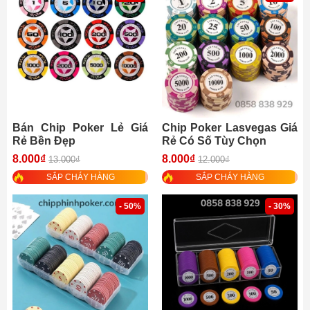
Bán Chip Poker Lẻ Giá
Chip Poker Lasvegas Giá
Rẻ Bền Đẹp
Rẻ Có Số Tùy Chọn
8.000₫
8.000₫
13.000₫
12.000₫
SẮP CHÁY HÀNG
SẮP CHÁY HÀNG
- 50%
- 30%