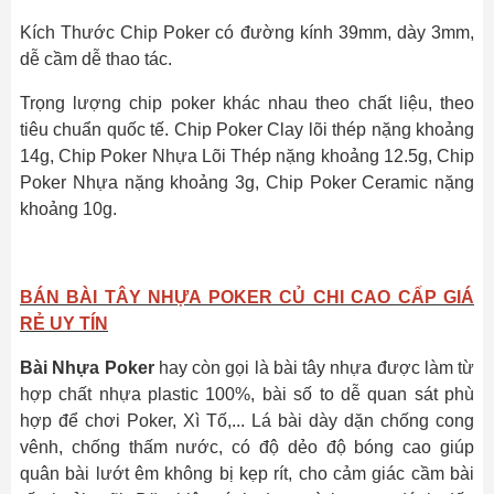
Kích Thước Chip Poker có đường kính 39mm, dày 3mm,
dễ cầm dễ thao tác.
Trọng lượng chip poker khác nhau theo chất liệu, theo
tiêu chuẩn quốc tế. Chip Poker Clay lõi thép nặng khoảng
14g, Chip Poker Nhựa Lõi Thép nặng khoảng 12.5g, Chip
Poker Nhựa nặng khoảng 3g, Chip Poker Ceramic nặng
khoảng 10g.
BÁN BÀI TÂY NHỰA POKER CỦ CHI CAO CẤP GIÁ
RẺ UY TÍN
Bài Nhựa Poker
hay còn gọi là bài tây nhựa được làm từ
hợp chất nhựa plastic 100%, bài số to dễ quan sát phù
hợp để chơi Poker, Xì Tố,... Lá bài dày dặn chống cong
vênh, chống thấm nước, có độ dẻo độ bóng cao giúp
quân bài lướt êm không bị kẹp rít, cho cảm giác cầm bài