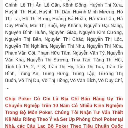
Chính, Lê Thị Ân, Lê Cẩn, Kênh Đông, Huỳnh Thị Xưa,
Huỳnh Thị Huề, Huỳnh Thị Dần, Huỳnh Minh Mương, Hồ
Thị Lai, Hồ Thị Bưng, Hoàng Bá Huân, Hà Văn Lâu, Hà
Duy Phiên, Mai Thị Buội, Mỹ Khánh, Nguyễn Đại Năng,
Nguyễn Đình Huân, Nguyễn Giao, Nguyễn Kim Cương,
Nguyễn Thị Bền, Nguyễn Thị Chắc, Nguyễn Thị Lộc,
Nguyễn Thị Nghiêm, Nguyễn Thị Nhu, Nguyễn Thị Nữa,
Phạm Văn Cội, Phạm Hữu Tâm, Nguyễn Văn Tỷ, Nguyễn
Văn Khạ, Nguyễn Thị Sương, Tma Tân, Tăng Thị Hội,
Tỉnh Lộ 15, 2, 7, 8, Trần Thị Hy, Trần Thị Tua, Trần Từ
Bình, Trung An, Trung Hưng, Trung Lập, Trương Thị
Buôn, Võ Thị Du, Võ Thị Hồng, Võ Văn Bích, Võ Duy Chí,
…
Chip Poker Củ Chi Là Địa Chỉ Bán Hàng Uy Tín
Chuyên Nghiệp Trên 10 Năm Có Nhiều Kinh Nghiệm
Trong Bộ Môn Poker. Chúng Tôi Nhận Tư Vấn Thiết
Kế Mẫu Riêng Theo Ý và Set Up Phòng Chơi Poker
tại
Nhà, các Câu Lạc Bộ Poker Theo Tiêu Chuẩn Quốc