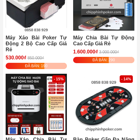
Máy Xáo Bài Poker Tự
Máy Chia Bài Tự Động
Động 2 Bộ Cao Cấp Giá
Cao Cấp Giá Rẻ
Rẻ
1.600.000₫
3.000.000₫
530.000₫
850.000₫
ĐÃ BÁN: 290
ĐÃ BÁN: 190
- 15%
- 14%
Máy Xáo Chia Bài Tự
Bàn Poker Gấp Đa Năng