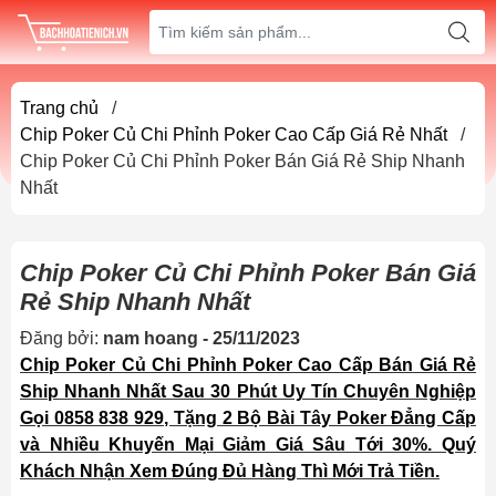
Trang chủ
/
Chip Poker Củ Chi Phỉnh Poker Cao Cấp Giá Rẻ Nhất
/
Chip Poker Củ Chi Phỉnh Poker Bán Giá Rẻ Ship Nhanh
Nhất
Chip Poker Củ Chi Phỉnh Poker Bán Giá
Rẻ Ship Nhanh Nhất
Đăng bởi:
nam hoang - 25/11/2023
Chip Poker Củ Chi Phỉnh Poker Cao Cấp Bán Giá Rẻ
Ship Nhanh Nhất Sau 30 Phút Uy Tín Chuyên Nghiệp
Gọi 0858 838 929, Tặng 2 Bộ Bài Tây Poker Đẳng Cấp
và Nhiều Khuyến Mại Giảm Giá Sâu Tới 30%. Quý
Khách Nhận Xem Đúng Đủ Hàng Thì Mới Trả Tiền.