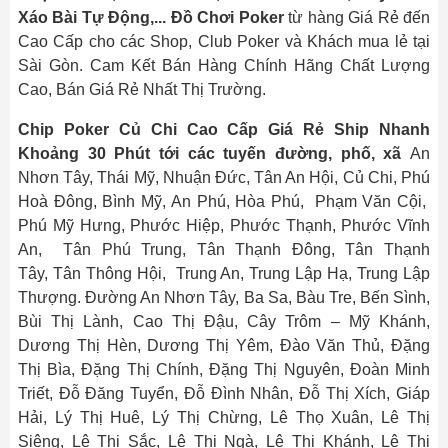
Xáo Bài Tự Động,... Đồ Chơi Poker
từ hàng Giá Rẻ đến
Cao Cấp cho các Shop, Club Poker và Khách mua lẻ tại
Sài Gòn. Cam Kết Bán Hàng Chính Hãng Chất Lượng
Cao, Bán Giá Rẻ Nhất Thị Trường.
Chip Poker Củ Chi Cao Cấp Giá Rẻ Ship Nhanh
Khoảng 30 Phút tới các tuyến đường, phố, xã
An
Nhơn Tây, Thái Mỹ, Nhuận Đức, Tân An Hội, Củ Chi, Phú
Hoà Đông, Bình Mỹ, An Phú, Hòa Phú, Phạm Văn Cội,
Phú Mỹ Hưng, Phước Hiệp, Phước Thạnh, Phước Vĩnh
An, Tân Phú Trung, Tân Thạnh Đông, Tân Thạnh
Tây, Tân Thông Hội, Trung An, Trung Lập Hạ, Trung Lập
Thượng. Đường An Nhơn Tây, Ba Sa, Bàu Tre, Bến Sình,
Bùi Thị Lành, Cao Thị Đậu, Cây Trôm – Mỹ Khánh,
Dương Thị Hèn, Dương Thị Yêm, Đào Văn Thủ, Đặng
Thị Bìa, Đặng Thị Chính, Đặng Thị Nguyên, Đoàn Minh
Triết, Đỗ Đăng Tuyển, Đỗ Đình Nhân, Đỗ Thị Xích, Giáp
Hải, Lý Thị Huê, Lý Thị Chừng, Lê Thọ Xuân, Lê Thị
Siêng, Lê Thị Sắc, Lê Thị Ngà, Lê Thị Khánh, Lê Thị