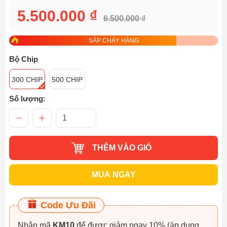
5.500.000 ₫
6.500.000 ₫
SẮP CHÁY HÀNG
Bộ Chip
300 CHIP
500 CHIP
Số lượng:
THÊM VÀO GIỎ
MUA NGAY
Code Ưu Đãi
Nhập mã
KM10
để được giảm ngay 10% (áp dụng