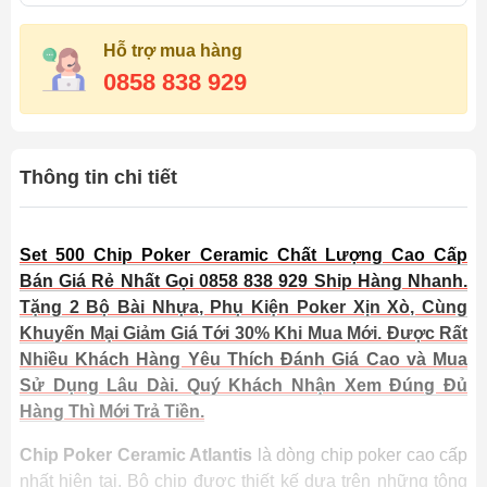
Hỗ trợ mua hàng
0858 838 929
Thông tin chi tiết
Set 500 Chip Poker Ceramic Chất Lượng Cao Cấp
Bán Giá Rẻ Nhất Gọi 0858 838 929 Ship Hàng Nhanh.
Tặng 2 Bộ Bài Nhựa, Phụ Kiện Poker Xịn Xò, Cùng
Khuyến Mại Giảm Giá Tới 30% Khi Mua Mới. Được Rất
Nhiều Khách Hàng Yêu Thích Đánh Giá Cao và Mua
Sử Dụng Lâu Dài. Quý Khách Nhận Xem Đúng Đủ
Hàng Thì Mới Trả Tiền.
Chip Poker Ceramic Atlantis
là dòng chip poker cao cấp
nhất hiện tại, Bộ chip được thiết kế dựa trên những tông