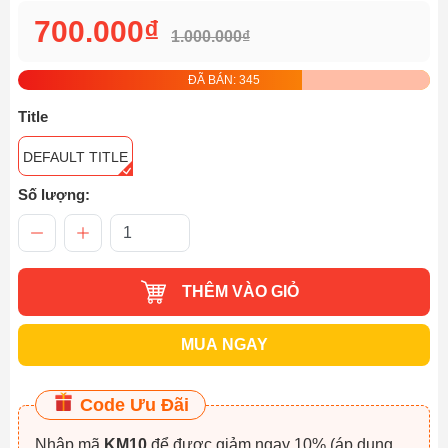
700.000₫
1.000.000₫
ĐÃ BÁN: 345
Title
DEFAULT TITLE
Số lượng:
THÊM VÀO GIỎ
MUA NGAY
Code Ưu Đãi
Nhập mã
KM10
để được giảm ngay 10% (áp dụng