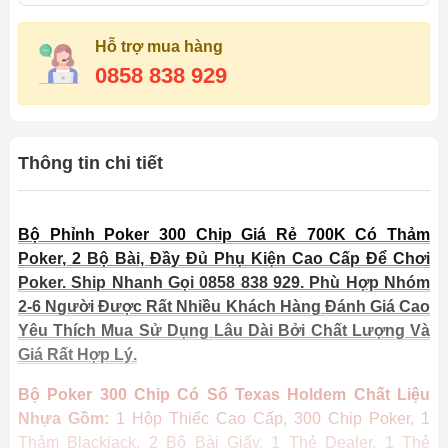
Hỗ trợ mua hàng
0858 838 929
Thông tin chi tiết
Bộ Phỉnh Poker 300 Chip Giá Rẻ 700K Có Thảm
Poker, 2 Bộ Bài, Đầy Đủ Phụ Kiện Cao Cấp Để Chơi
Poker. Ship Nhanh Gọi 0858 838 929. Phù Hợp Nhóm
2-6 Người Được Rất Nhiều Khách Hàng Đánh Giá Cao
Yêu Thích Mua Sử Dụng Lâu Dài Bởi Chất Lượng Và
Giá Rất Hợp Lý.
Bộ Poker 300 Chip Có Số Texas Holdem Chất Liệu
Nhựa Gồm:
1 Hộp Thiếc Cao Cấp, 300 Chip Poker, 1
Thảm Blackjack, 2 Bộ Bài Giấy, 1 Thẻ Dealer, 1 Thẻ