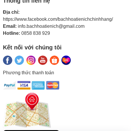
Thông tin liên hệ
Tổng trọng lượng: 2000g
Địa chỉ:
https://www.facebook.com/bachhoatienichchinhhang/
Mệnh giá 50 gồm 100 chip. Các mệnh giá 1, 5, 10, 25 mỗi
Email:
info.bachhoatienich@gmail.com
mệnh giá có 50 chip.
Hotline:
0858 838 929
Kích thước chip ( phỉnh): 39 x 39 x 2mm
Kết nối với chúng tôi
Kích thước thẻ chơi: 50 x 50 x 4mm
Kích thước thảm vải: 900 x 400mm ( Dài x Rộng)
Phương thức thanh toán
DANH SÁCH ĐỊA CHỈ SHOP POKER, ĐỒ CHƠI
POKER Ở
HÀ NỘI
,
HỒ CHÍ MINH
,
HẢI PHÒNG,
QUẢNG
NINH
,
BẮC NINH
,
HƯNG YÊN
,
ĐÀ NẴNG
,
THANH
HÓA
,
NGHỆ AN
,
KHÁNH HÒA
,
HUẾ
,
VŨNG TÀU
,
BÌNH
DƯƠNG
,
ĐỒNG NAI
,
CẦN THƠ
,
VĨNH PHÚC
,
HẢI
DƯƠNG
,
BẮC GIANG
,
THÁI NGUYÊN
,
PHÚ THỌ
,
THÁI
BÌNH
,
HÀ NAM
,
NAM ĐỊNH
,
NINH BÌNH
,
HÀ GIANG
,