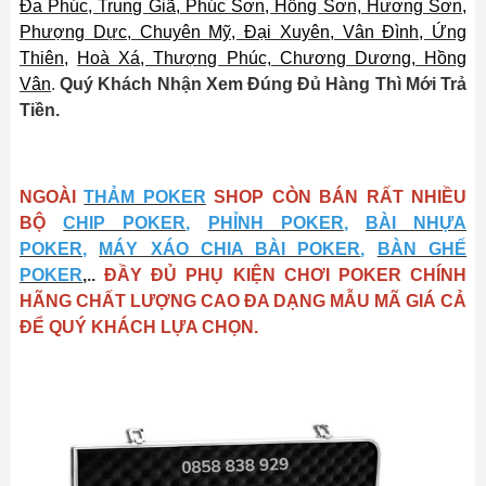
Đa Phúc, Trung Giã, Phúc Sơn, Hồng Sơn, Hương Sơn,
Phượng Dực, Chuyên Mỹ, Đại Xuyên, Vân Đình, Ứng
Thiên,
Hoà Xá, Thượng Phúc, Chương Dương, Hồng
Vân
.
Quý Khách Nhận Xem Đúng Đủ Hàng Thì Mới Trả
Tiền.
NGOÀI
THẢM POKER
SHOP CÒN BÁN RẤT NHIỀU
BỘ
CHIP POKER
,
PHỈNH POKER
,
BÀI NHỰA
POKER
,
MÁY XÁO CHIA BÀI POKER
,
BÀN GHẾ
POKER
,..
ĐẦY ĐỦ PHỤ KIỆN CHƠI POKER CHÍNH
HÃNG CHẤT LƯỢNG CAO ĐA DẠNG MẪU MÃ GIÁ CẢ
ĐỂ QUÝ KHÁCH LỰA CHỌN.