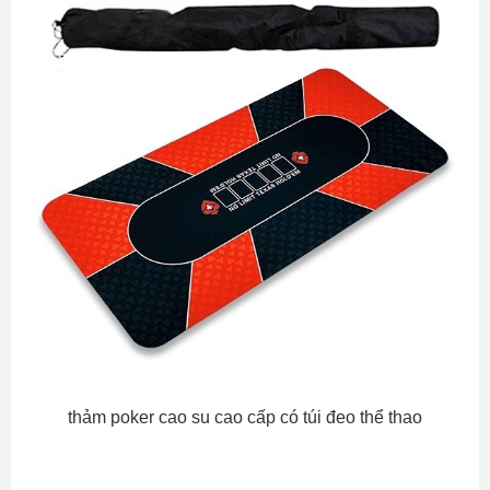
thảm poker cao su cao cấp có túi đeo thể thao