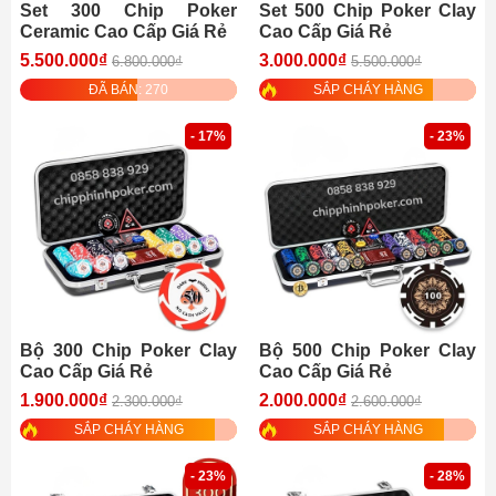
Set 300 Chip Poker
Set 500 Chip Poker Clay
Ceramic Cao Cấp Giá Rẻ
Cao Cấp Giá Rẻ
5.500.000₫
3.000.000₫
6.800.000₫
5.500.000₫
ĐÃ BÁN: 270
SẮP CHÁY HÀNG
- 17%
- 23%
Bộ 300 Chip Poker Clay
Bộ 500 Chip Poker Clay
Cao Cấp Giá Rẻ
Cao Cấp Giá Rẻ
1.900.000₫
2.000.000₫
2.300.000₫
2.600.000₫
SẮP CHÁY HÀNG
SẮP CHÁY HÀNG
- 23%
- 28%