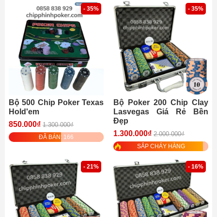
- 35%
- 35%
Bộ 500 Chip Poker Texas
Bộ Poker 200 Chip Clay
Hold'em
Lasvegas Giá Rẻ Bền
Đẹp
850.000₫
1.300.000₫
1.300.000₫
2.000.000₫
ĐÃ BÁN: 166
SẮP CHÁY HÀNG
- 21%
- 16%