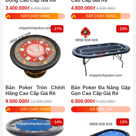
Động Cao Cấp Giá Rẻ
Cao Cấp Giá Rẻ
3.400.000₫
4.800.000₫
4.000.000₫
5.600.000₫
SẮP CHÁY HÀNG
SẮP CHÁY HÀNG
- 27%
- 23%
Bàn Poker Tròn Chính
Bàn Poker Đa Năng Gập
Hãng Cao Cấp Giá Rẻ
Gọn Cao Cấp Giá Rẻ
9.500.000₫
6.900.000₫
13.000.000₫
9.000.000₫
SẮP CHÁY HÀNG
ĐÃ BÁN: 114
- 14%
- 13%