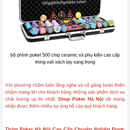
bộ phỉnh poker 500 chip ceramic và phụ kiện cao cấp
trong vali xách tay sang trọng
Với phương châm luôn lắng nghe và cố gắng hoàn thiện
nhằm mang tới cho khách hàng những sản phẩm dịch vụ
chất lượng uy tín nhất,
Shop
Poker Hà Nội
rất mong
nhận được thêm nhiều sự ủng hộ của quý khách hàng.
Thảm Poker Hà Nội Cao Cấp Chuyên Nghiệp Được