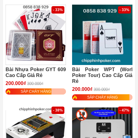
- 33%
- 33%
Bài Nhựa Poker GYT 609
Bài Poker WPT (Worl
Cao Cấp Giá Rẻ
Poker Tour) Cao Cấp Giá
Rẻ
200.000₫
300.000₫
200.000₫
300.000₫
SẮP CHÁY HÀNG
SẮP CHÁY HÀNG
- 38%
- 47%