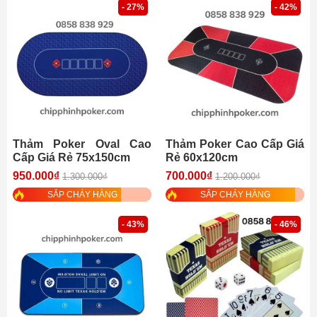
- 27%
- 42%
Thảm Poker Oval Cao
Thảm Poker Cao Cấp Giá
Cấp Giá Rẻ 75x150cm
Rẻ 60x120cm
950.000₫
700.000₫
1.300.000₫
1.200.000₫
SẮP CHÁY HÀNG
SẮP CHÁY HÀNG
- 43%
- 46%