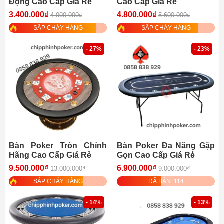
Động Cao Cấp Giá Rẻ
Cao Cấp Giá Rẻ
3.400.000₫
4.800.000₫
4.000.000₫
5.600.000₫
SẮP CHÁY HÀNG
SẮP CHÁY HÀNG
- 27%
- 23%
Bàn Poker Tròn Chính
Bàn Poker Đa Năng Gập
Hãng Cao Cấp Giá Rẻ
Gọn Cao Cấp Giá Rẻ
9.500.000₫
6.900.000₫
13.000.000₫
9.000.000₫
SẮP CHÁY HÀNG
ĐÃ BÁN: 114
- 14%
- 13%