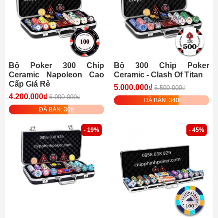
Bộ Poker 300 Chip
Bộ 300 Chip Poker
Ceramic Napoleon Cao
Ceramic - Clash Of Titan
Cấp Giá Rẻ
5.000.000₫
6.500.000₫
4.200.000₫
6.000.000₫
ĐÃ BÁN: 340
ĐÃ BÁN: 308
- 19%
- 45%