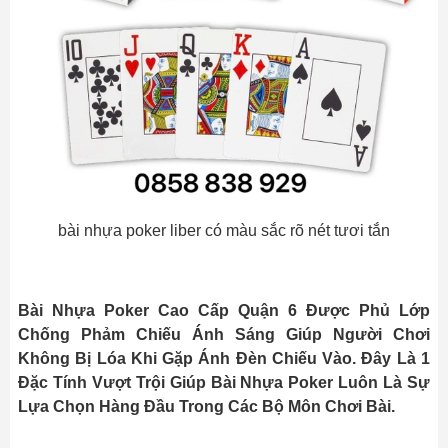
bài nhựa poker liber có màu sắc rõ nét tươi tắn
Bài Nhựa Poker Cao Cấp Quận 6 Được Phủ Lớp
Chống Phảm Chiếu Ánh Sáng Giúp Người Chơi
Không Bị Lóa Khi Gặp Ánh Đèn Chiếu Vào. Đây Là 1
Đặc Tính Vượt Trội Giúp Bài Nhựa Poker Luôn Là Sự
Lựa Chọn Hàng Đầu Trong Các Bộ Môn Chơi Bài.