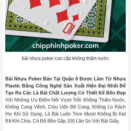
bài nhựa poker cao cấp không thấm nước
Bài Nhựa Poker Bán Tại Quận 6 Được Làm Từ Nhựa
Plastic Bằng Công Nghệ Sản Xuất Hiện Đại Nhất Để
Tạo Ra Các Lá Bài Chất Lượng Có Thiết Kế Bền Đẹp
Với Những Ưu Điểm Nổi Vượt Trội: Không Thấm Nước,
Không Cong Vênh, Chịu Uốn Bẻ Cong, Không Lo Rách
Hư Khi Sử Dụng, Lá Bài Luôn Trơn Mượt Không Bị Kẹt
Rít Khi Chia. Có Độ Bền Gấp 100 Lần So Với Bài Giấy.