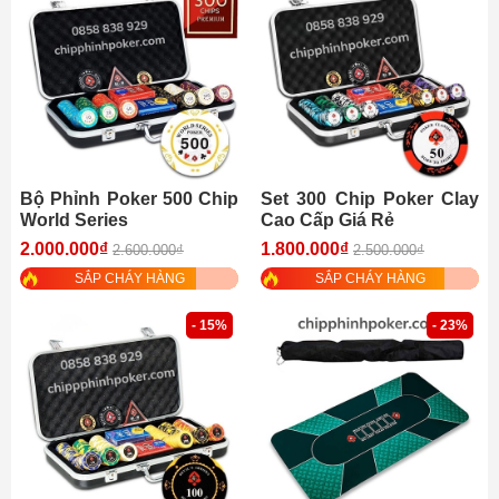
Bộ Phỉnh Poker 500 Chip
Set 300 Chip Poker Clay
World Series
Cao Cấp Giá Rẻ
2.000.000₫
1.800.000₫
2.600.000₫
2.500.000₫
SẮP CHÁY HÀNG
SẮP CHÁY HÀNG
- 15%
- 23%