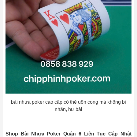
bài nhựa poker cao cấp có thẻ uốn cong mà không bị
nhăn, hư bài
Shop Bài Nhựa Poker Quận 6 Liên Tục Cập Nhật