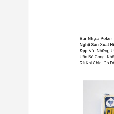
Bài Nhựa Poker
Nghệ Sản Xuất Hi
Đẹp
Với Những Ưu
Uốn Bẻ Cong, Khô
Rít Khi Chia. Có 