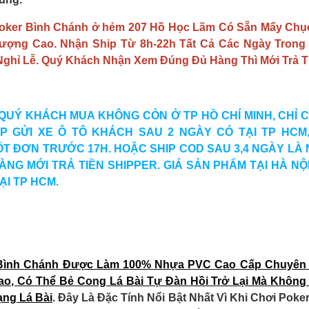
oker Bình Chánh ở hẻm 207 Hồ Học Lãm Có Sẵn Mấy Chụ
Lượng Cao. Nhận Ship Từ 8h-22h Tất Cả Các Ngày Trong
ghỉ Lễ. Quý Khách Nhận Xem Đúng Đủ Hàng Thì Mới Trả T
QUÝ KHÁCH MUA KHÔNG CÒN Ở TP HỒ CHÍ MINH, CHỈ 
OP GỬI XE Ô TÔ KHÁCH SAU 2 NGÀY CÓ TẠI TP HCM
T ĐƠN TRƯỚC 17H. HOẶC SHIP COD SAU 3,4 NGÀY LÀ
NG MỚI TRẢ TIỀN SHIPPER. GIÁ SẢN PHẨM TẠI HÀ NỘ
ẠI TP HCM.
 Bình Chánh Được Làm 100% Nhựa PVC Cao Cấp Chuyên
ao, Có Thể Bẻ Cong Lá Bài Tự Đàn Hồi Trở Lại Mà Không
ng Lá Bài
. Đây Là Đặc Tính Nổi Bật Nhất Vì Khi Chơi Poke