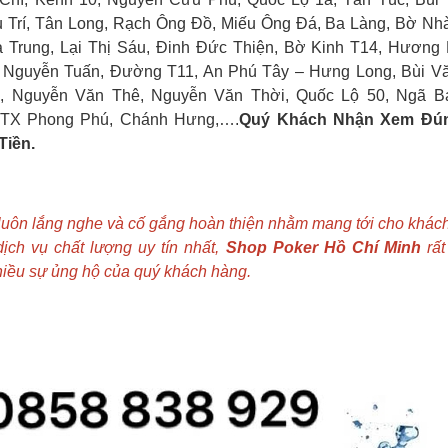
 Trí, Tân Long, Rạch Ông Đồ, Miếu Ông Đá, Ba Làng, Bờ Nh
 Trung, Lại Thị Sáu, Đinh Đức Thiện, Bờ Kinh T14, Hương 
Nguyễn Tuấn, Đường T11, An Phú Tây – Hưng Long, Bùi V
, Nguyễn Văn Thê, Nguyễn Văn Thời, Quốc Lộ 50, Ngã B
TX Phong Phú, Chánh Hưng,….
Quý Khách Nhận Xem Đú
Tiền.
uôn lắng nghe và cố gắng hoàn thiện nhằm mang tới cho khác
ch vụ chất lượng uy tín nhất,
Shop
Poker Hồ Chí Minh
rất
iều sự ủng hộ của quý khách hàng.