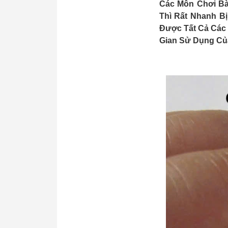
Các Môn Chơi Bà
Thì Rất Nhanh B
Được Tất Cả Các 
Gian Sử Dụng Của