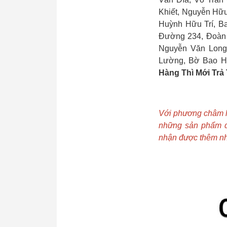
Khiết, Nguyễn Hữu
Huỳnh Hữu Trí, Ba
Đường 234, Đoàn 
Nguyễn Văn Long
Lường, Bờ Bao H
Hàng Thì Mới Trả 
Với phương châm l
những sản phẩm dị
nhận được thêm nh