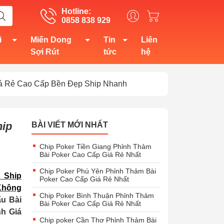
Hotline:
0858 838 929
i
Miến Dong
Tin
Liên
Sợi Rút
tức
hệ
iá Rẻ Cao Cấp Bền Đẹp Ship Nhanh
hip
BÀI VIẾT MỚI NHẤT
Chip Poker Tiền Giang Phỉnh Thảm
Bài Poker Cao Cấp Giá Rẻ Nhất
Chip Poker Phú Yên Phỉnh Thảm Bài
 Ship
Poker Cao Cấp Giá Rẻ Nhất
Không
Chip Poker Bình Thuận Phỉnh Thảm
ấu Bài
Bài Poker Cao Cấp Giá Rẻ Nhất
h Giá
Chip poker Cần Thơ Phỉnh Thảm Bài