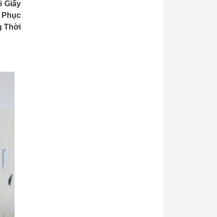
i Giấy
 Phục
g Thời