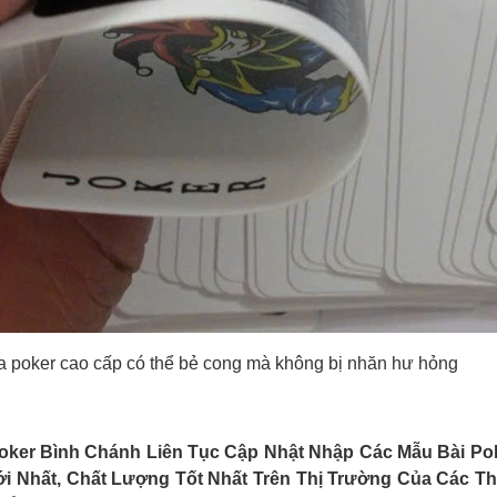
a poker cao cấp có thể bẻ cong mà không bị nhăn hư hỏng
oker Bình Chánh Liên Tục Cập Nhật Nhập Các Mẫu Bài Po
ới Nhất, Chất Lượng Tốt Nhất Trên Thị Trường Của Các 