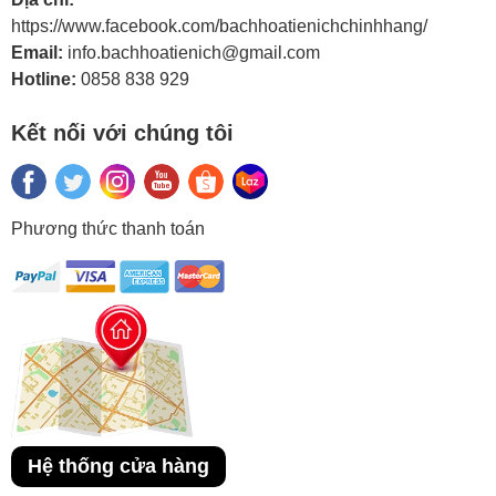
https://www.facebook.com/bachhoatienichchinhhang/
Email:
info.bachhoatienich@gmail.com
Hotline:
0858 838 929
Kết nối với chúng tôi
Phương thức thanh toán
Hệ thống cửa hàng