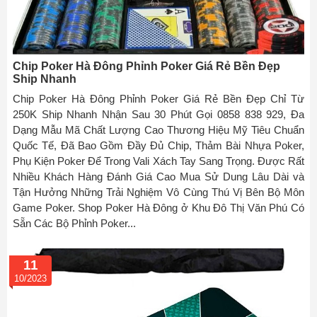
Chip Poker Hà Đông Phỉnh Poker Giá Rẻ Bền Đẹp
Ship Nhanh
Chip Poker Hà Đông Phỉnh Poker Giá Rẻ Bền Đẹp Chỉ Từ
250K Ship Nhanh Nhận Sau 30 Phút Gọi 0858 838 929, Đa
Dạng Mẫu Mã Chất Lượng Cao Thương Hiệu Mỹ Tiêu Chuẩn
Quốc Tế, Đã Bao Gồm Đầy Đủ Chip, Thảm Bài Nhựa Poker,
Phụ Kiện Poker Để Trong Vali Xách Tay Sang Trọng. Được Rất
Nhiều Khách Hàng Đánh Giá Cao Mua Sử Dung Lâu Dài và
Tận Hưởng Những Trải Nghiệm Vô Cùng Thú Vị Bên Bộ Môn
Game Poker. Shop Poker Hà Đông ở Khu Đô Thị Văn Phú Có
Sẵn Các Bộ Phỉnh Poker...
11
10/2023