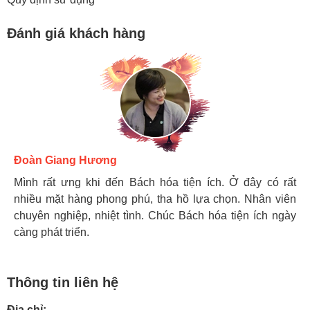
Đánh giá khách hàng
Hương Suri
Đoàn Giang Hương
Ngọc Anh
Mình rất ưng khi đến Bách hóa tiện ích. Ở đây có rất
Mình rất ưng khi đến Bách hóa tiện ích. Ở đây có rất
Mình rất ưng khi đến Bách hóa tiện ích. Ở đây có rất
nhiều mặt hàng phong phú, tha hồ lựa chọn. Nhân viên
nhiều mặt hàng phong phú, tha hồ lựa chọn. Nhân viên
nhiều mặt hàng phong phú, tha hồ lựa chọn. Nhân viên
chuyên nghiệp, nhiệt tình. Chúc Bách hóa tiện ích ngày
chuyên nghiệp, nhiệt tình. Chúc Bách hóa tiện ích ngày
chuyên nghiệp, nhiệt tình. Chúc Bách hóa tiện ích ngày
càng phát triển.
càng phát triển.
càng phát triển.
Thông tin liên hệ
Địa chỉ: