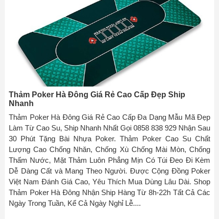
Thảm Poker Hà Đông Giá Rẻ Cao Cấp Đẹp Ship
Nhanh
Thảm Poker Hà Đông Giá Rẻ Cao Cấp Đa Dạng Mẫu Mã Đẹp
Làm Từ Cao Su, Ship Nhanh Nhất Gọi 0858 838 929 Nhận Sau
30 Phút Tặng Bài Nhựa Poker. Thảm Poker Cao Su Chất
Lượng Cao Chống Nhăn, Chống Xù Chống Mài Mòn, Chống
Thấm Nước, Mặt Thảm Luôn Phẳng Mịn Có Túi Đeo Đi Kèm
Dễ Dàng Cất và Mang Theo Người. Được Cộng Đồng Poker
Việt Nam Đánh Giá Cao, Yêu Thích Mua Dùng Lâu Dài. Shop
Thảm Poker Hà Đông Nhận Ship Hàng Từ 8h-22h Tất Cả Các
Ngày Trong Tuần, Kể Cả Ngày Nghỉ Lễ....