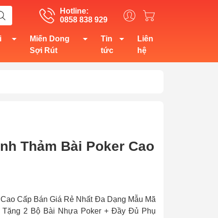
Hotline:
0858 838 929
i
Miến Dong
Tin
Liên
Sợi Rút
tức
hệ
ỉnh Thảm Bài Poker Cao
r Cao Cấp Bán Giá Rẻ Nhất Đa Dạng Mẫu Mã
, Tặng 2 Bộ Bài Nhựa Poker + Đầy Đủ Phụ