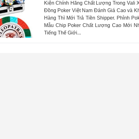
Kiện Chính Hãng Chất Lượng Trong Vali
Đồng Poker Việt Nam Đánh Giá Cao và 
Hàng Thì Mới Trả Tiền Shipper. Phỉnh 
Mẫu Chip Poker Chất Lượng Cao Mới Nh
Tiếng Thế Giới...