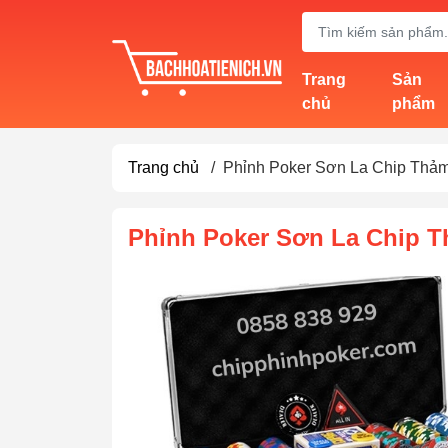
Trang
Sản
chủ
phẩm
Trang chủ
/
Phỉnh Poker Sơn La Chip Thảm
nồi cơm
Phỉnh Poker Sơn La Chip T
chảo