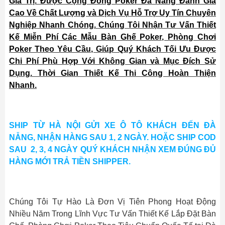
Giá Trị. Được Cộng Đồng Poker Đà Nẵng Đánh Giá
Cao Về Chất Lượng và Dịch Vụ Hỗ Trợ Uy Tín Chuyên
Nghiệp Nhanh Chóng. Chúng Tôi Nhận Tư Vấn Thiết
Kế Miễn Phí Các Mẫu Bàn Ghế Poker, Phòng Chơi
Poker Theo Yêu Cầu, Giúp Quý Khách Tối Ưu Được
Chi Phí Phù Hợp Với Không Gian và Mục Đích Sử
Dụng. Thời Gian Thiết Kế Thi Công Hoàn Thiện
Nhanh.
SHIP TỪ HÀ NỘI GỬI XE Ô TÔ KHÁCH ĐẾN ĐÀ
NẴNG, NHẬN HÀNG SAU 1, 2 NGÀY. HOẶC SHIP COD
SAU 2, 3, 4 NGÀY QUÝ KHÁCH NHẬN XEM ĐÚNG ĐỦ
HÀNG MỚI TRẢ TIỀN SHIPPER.
Chúng Tôi Tự Hào Là Đơn Vị Tiên Phong Hoạt Động
Nhiều Năm Trong Lĩnh Vực Tư Vấn Thiết Kế Lắp Đặt Bàn