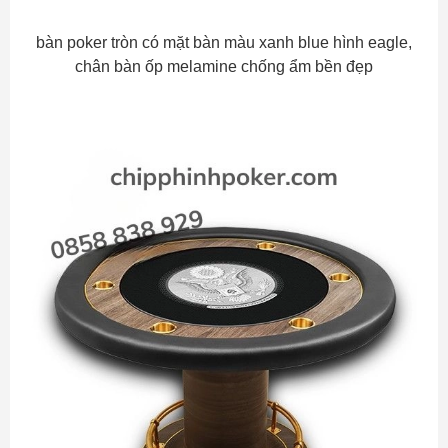
bàn poker tròn có mặt bàn màu xanh blue hình eagle,
chân bàn ốp melamine chống ẩm bền đẹp