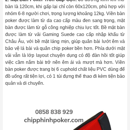
bàn là 120cm, khi gấp lại chỉ còn 60x120cm, phù hợp với
nhóm 6-8 người chơi, trọng lượng khoảng 12kg. Viền bàn
poker được làm từ da cao cấp màu đen sang trọng, mặt
bàn được làm từ gỗ công nghiệp chịu lực tốt. Bề mặt bàn
được làm từ vải Gaming Suede cao cấp nhập khẩu từ
Châu Âu, với bề mặt láng mịn, giúp quân bài lướt êm và
bảo vệ lá bài và quân
chip poker
bền hơn. Phía dưới mặt
vải vẫn là lớp layout chuyện dụng có độ đàn hồi tốt giúp
việc cầm nắm bài trở nên êm ái và mượt mà hơn. Viền
bàn poker được trang bị 6 cuphold chất liệu PVC dùng để
đồ uống rất tiện lợi, có 1 túi đựng thể thao đi kèm tiện bảo
quản và di chuyển.