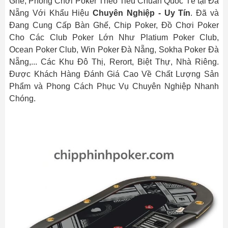
Ghế, Phòng Chơi Poker Theo Tiêu Chuẩn Quốc Tế tại Đà
Nẵng Với Khẩu Hiệu
Chuyên Nghiệp - Uy Tín
. Đã và
Đang Cung Cấp Bàn Ghế, Chip Poker, Đồ Chơi Poker
Cho Các Club Poker Lớn Như Platium Poker Club,
Ocean Poker Club, Win Poker Đà Nẵng, Sokha Poker Đà
Nẵng,... Các Khu Đô Thị, Rerort, Biệt Thự, Nhà Riêng.
Được Khách Hàng Đánh Giá Cao Về Chất Lượng Sản
Phẩm và Phong Cách Phục Vụ Chuyên Nghiệp Nhanh
Chóng.