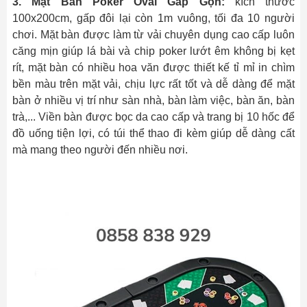
3. Mặt Bàn Poker Oval Gấp Gọn:
kích thước
100x200cm, gấp đôi lại còn 1m vuông, tối đa 10 người
chơi. Mặt bàn được làm từ vải chuyên dụng cao cấp luôn
căng mịn giúp lá bài và chip poker lướt êm không bị kẹt
rít, mặt bàn có nhiều hoa văn được thiết kế tỉ mỉ in chìm
bền màu trên mặt vải, chịu lực rất tốt và dễ dàng để mặt
bàn ở nhiều vị trí như sàn nhà, bàn làm việc, bàn ăn, bàn
trà,... Viền bàn được bọc da cao cấp và trang bị 10 hốc để
đồ uống tiện lợi, có túi thể thao đi kèm giúp dễ dàng cất
mà mang theo người đến nhiều nơi.