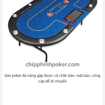
bàn poker đa năng gập được cả chân bàn, mặt bàn, cứng
cáp dễ di chuyển