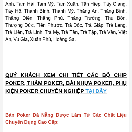
Anh, Tam Hải, Tam Mỹ, Tam Xuân, Tân Hiệp, Tây Giang,
Tây Hồ, Thạnh Bình, Thạnh Mỹ, Thăng An, Thăng Bình,
Thăng Điền, Thăng Phú, Thăng Trường, Thu Bồn,
Thượng Đức, Tiên Phước, Trà Đốc, Trà Giáp, Trà Leng,
Trà Liên, Trà Linh, Trà My, Trà Tân, Trà Tập, Trà Vân, Việt
An, Vu Gia, Xuân Phú, Hoàng Sa.
QUÝ KHÁCH XEM CHI TIẾT CÁC BỘ CHIP
POKER, THẢM POKER, BÀI NHỰA POKER, PHỤ
KIỆN POKER CHUYÊN NGHIỆP
TẠI ĐÂY
Bàn Poker Đà Nẵng Được Làm Từ Các Chất Liệu
Chuyên Dụng Cao Cấp: