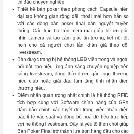
thi đấu chuyên nghiệp
Thiết kế bàn poker theo phong cách Capsule hiện
đại tạo không gian rộng dãi, thoải mái hơn hẳn so
với các dòng bàn poker final bán nguyệt truyền
thống. Cấu trúc bo tròn mềm mại giúp tối ưu góc
nhìn camera và tạo cảm giác ấn tượng, kết nối tốt
hơn cho cả người chơi lẫn khán giả theo dõi
liverstream.
Bàn được trang bị hệ thống
LED
viền trong và ngoài
nổi bật, tạo hiệu ứng ánh sáng chuyên nghiệp trên
sóng livestream, đồng thời được gắn logo thương
hiệu club hoặc giải đấu làm tăng tính nhận diện
thương hiệu.
Điểm nhấn quan trọng nhất chính là hệ thống RFID
tích hợp cùng với Software chính hãng của GFX
đảm bảo chính xác tuyệt đối trong việc nhận diện
bài, tỉ lệ xác suất và đồng bộ hoá dữ liệu trực tiếp
với hệ thống livestream. Đây là yếu tố then chốt giúp
Bàn Poker Final trở thành lựa trọn hàng đầu cho các