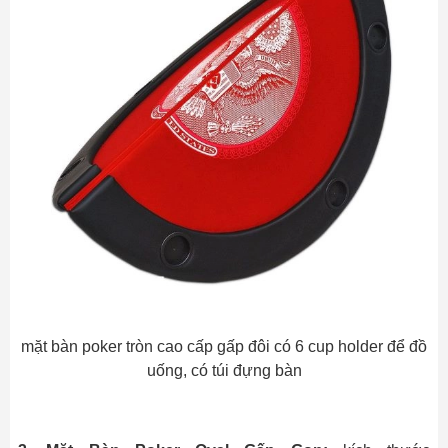
mặt bàn poker tròn cao cấp gấp đôi có 6 cup holder để đồ
uống, có túi đựng bàn