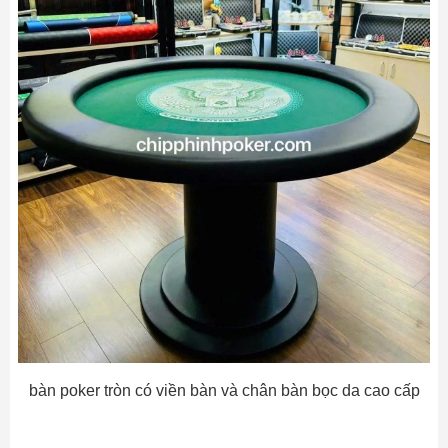
bàn poker tròn có viền bàn và chân bàn bọc da cao cấp