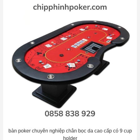
bàn poker chuyên nghiệp chân bọc da cao cấp có 9 cup
holder