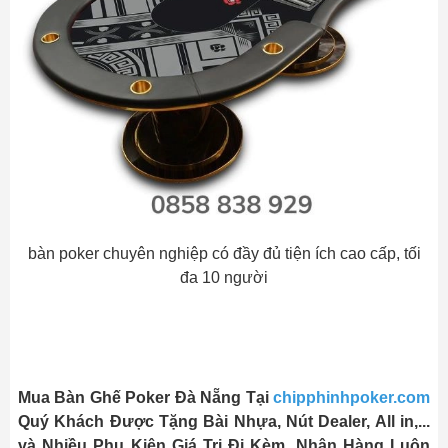
bàn poker chuyên nghiệp có đầy đủ tiện ích cao cấp, tối
đa 10 người
Mua Bàn Ghế Poker Đà Nẵng Tại
chipphinhpoker.com
Quý Khách Được Tặng Bài Nhựa, Nút Dealer, All in,...
và Nhiều Phụ Kiện Giá Trị Đi Kèm. Nhận Hàng Luôn