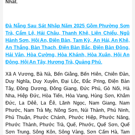
Nhất.
​​​​​​
Đà Nẵng Sau Sát Nhập Năm 2025 Gồm Phường Sơn
Trà, Cẩm Lệ, Hải Châu, Thanh Khê, Liên Chiểu, Ngũ
Hành Sơn, Hội An, Điện Bàn, Tam Kỳ, An Hải, An Khê,
An Thắng, Bàn Thạch, Điện Bàn Bắc, Điện Bàn Đông,
Hải Vân, Hòa Cường, Hòa Khánh, Hòa Xuân, Hội An
Đông, Hội An Tây, Hương Trà, Quảng Phú.
Xã A Vương, Bà Nà, Bến Giằng, Bến Hiên, Chiên Đàn,
Duy Nghĩa, Duy Xuyên, Đại Lộc, Đắc Pring, Điện Bàn
Tây, Đồng Dương, Đông Giang, Đức Phú, Gò Nổi, Hà
Nha, Hiệp Đức, Hòa Tiến, Hòa Vang, Hùng Sơn, Khâm
Đức, La Dêê, La Êê, Lãnh Ngọc, Nam Giang, Nam
Phước, Nam Trà My, Nông Sơn, Núi Thành, Phú Ninh,
Phú Thuận, Phước Chánh, Phước Hiệp, Phước Năng,
Phước Thành, Phước Trà, Quế, Phước, Quế Sơn, Quế
Sơn Trung, Sông Kôn, Sông Vàng, Sơn Cẩm Hà, Tam