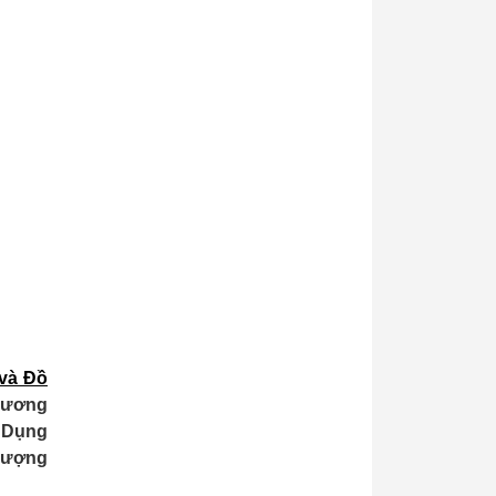
và Đồ
hương
 Dụng
Lượng