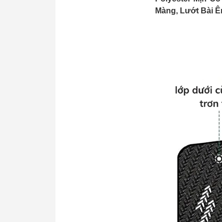
Màng, Lướt Bài Ê