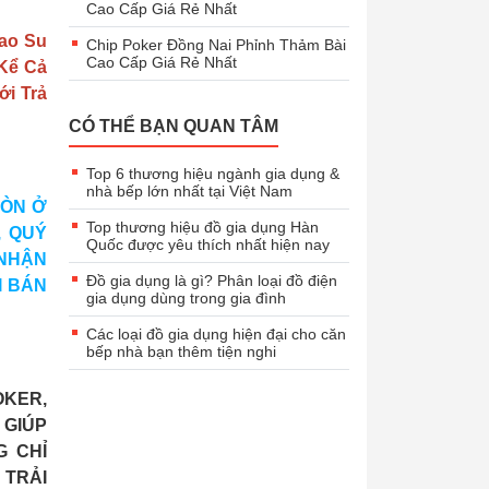
Cao Cấp Giá Rẻ Nhất
ao Su
Chip Poker Đồng Nai Phỉnh Thảm Bài
Cao Cấp Giá Rẻ Nhất
 Kể Cả
i Trả
CÓ THỂ BẠN QUAN TÂM
Top 6 thương hiệu ngành gia dụng &
nhà bếp lớn nhất tại Việt Nam
CÒN Ở
Top thương hiệu đồ gia dụng Hàn
, QUÝ
Quốc được yêu thích nhất hiện nay
 NHẬN
Đồ gia dụng là gì? Phân loại đồ điện
I BÁN
gia dụng dùng trong gia đình
Các loại đồ gia dụng hiện đại cho căn
bếp nhà bạn thêm tiện nghi
OKER,
 GIÚP
G CHỈ
 TRẢI