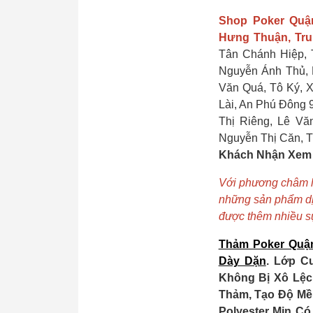
Shop Poker Quậ
Hưng Thuận, Tru
Tân Chánh Hiệp, 
Nguyễn Ánh Thủ, 
Văn Quá, Tô Ký, 
Lài, An Phú Đông 
Thị Riêng, Lê Vă
Nguyễn Thị Căn, T
Khách Nhận Xem Đ
Với phương châm l
những sản phẩm dị
được thêm nhiều s
Thảm Poker Quậ
Dày Dặn
. Lớp C
Không Bị Xô Lệc
Thảm, Tạo Độ Mề
Polyester Mịn C