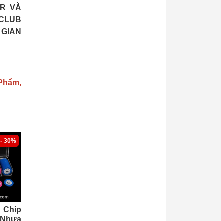
ER VÀ
 CLUB
 GIAN
Phẩm,
- 30%
Chip
Nhựa