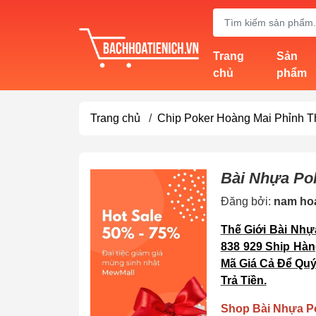
Trang
Sản
chủ
phẩm
Trang chủ
/
Chip Poker Hoàng Mai Phỉnh T
nồi cơm
chảo
Bài Nhựa Po
Đăng bởi:
nam hoa
Thế Giới Bài Nh
838 929 Ship Hà
Mã Giá Cả Để Qu
Trả Tiền.
Shop Bài Nhựa P