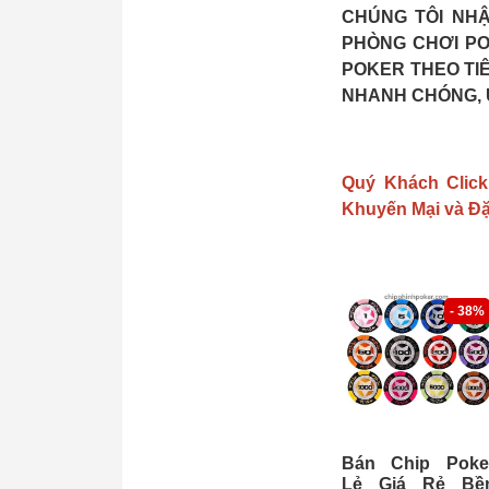
CHÚNG TÔI NHẬ
PHÒNG CHƠI POK
POKER THEO TIÊ
NHANH CHÓNG, U
Quý Khách Clic
Khuyến Mại và Đặ
- 38%
Bán Chip Poke
Lẻ Giá Rẻ Bề