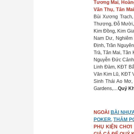
Tương Mai, Hoàng
Văn Thụ, Tân Mai
Bùi Xương Trạch,
Thượng, Đỗ Mười, 
Kim Đồng, Kim Gia
Nam Dư, Nghiêm 
Định, Trần Nguyên
Trà, Tân Mai, Tân
Nguyễn Đức Cảnh,
Linh Đàm, KĐT Bắ
Văn Kim Lũ, KĐT 
Sinh Thái Ao Mơ
Gardens,…
Quý Kh
NGOÀI
BÀI NHỰ
POKER
,
THẢM P
PHỤ KIỆN CHƠ
GIÁ CẢ ĐỂ QUÝ 