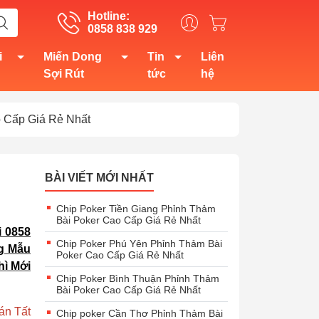
Hotline:
0858 838 929
i
Miến Dong
Tin
Liên
Sợi Rút
tức
hệ
 Cấp Giá Rẻ Nhất
BÀI VIẾT MỚI NHẤT
Chip Poker Tiền Giang Phỉnh Thảm
Bài Poker Cao Cấp Giá Rẻ Nhất
i 0858
Chip Poker Phú Yên Phỉnh Thảm Bài
ng Mẫu
Poker Cao Cấp Giá Rẻ Nhất
ì Mới
Chip Poker Bình Thuận Phỉnh Thảm
Bài Poker Cao Cấp Giá Rẻ Nhất
án Tất
Chip poker Cần Thơ Phỉnh Thảm Bài