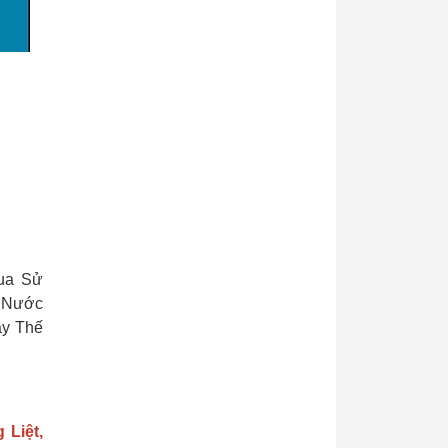
ua Sử
 Nước
ay Thế
 Liệt,