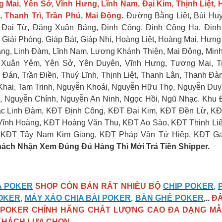
 Mai, Yên Sở, Vĩnh Hưng, Lĩnh Nam. Đại Kim, Thịnh Liệt,
, Thanh Trì, Trần Phú, Mai Động
.
Đường Bằng Liệt, Bùi Huy
 Đại Từ, Đặng Xuân Bảng, Định Công, Định Công Hạ, Địn
Giải Phóng, Giáp Bát, Giáp Nhị, Hoàng Liệt, Hoàng Mai, Hưng
ng, Linh Đàm, Lĩnh Nam, Lương Khánh Thiện, Mai Động, Minh
Xuân Yêm, Yên Sở, Yên Duyên, Vĩnh Hưng, Tương Mai, T
 Đán, Trần Điền, Thuý Lĩnh, Thịnh Liệt, Thanh Lân, Thanh Đà
 Khai, Tam Trinh, Nguyễn Khoái, Nguyễn Hữu Thọ, Nguyễn Duy 
 Nguyễn Chính, Nguyễn An Ninh, Ngọc Hồi, Ngũ Nhạc. Khu 
c Linh Đàm, KĐT Định Công, KĐT Đại Kim, KĐT Đền Lừ, K
Vĩnh Hoàng, KĐT Hoàng Văn Thụ, KĐT Ao Sào, KĐT Thịnh Liệ
, KĐT Tây Nam Kim Giang, KĐT Pháp Vân Tứ Hiệp, KĐT G
ách Nhận Xem Đúng Đủ Hàng Thì Mới Trả Tiền Shipper.
A POKER
SHOP CÒN BÁN RẤT NHIỀU BỘ
CHIP POKER
,
OKER
,
MÁY XÁO CHIA BÀI POKER
,
BÀN GHẾ POKER
,..
Đ
I POKER CHÍNH HÃNG CHẤT LƯỢNG CAO ĐA DẠNG M
KHÁCH LỰA CHỌN.