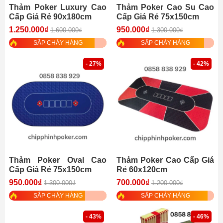
Thảm Poker Luxury Cao
Thảm Poker Cao Su Cao
Cấp Giá Rẻ 90x180cm
Cấp Giá Rẻ 75x150cm
1.250.000₫
950.000₫
1.600.000₫
1.300.000₫
SẮP CHÁY HÀNG
SẮP CHÁY HÀNG
- 27%
- 42%
Thảm Poker Oval Cao
Thảm Poker Cao Cấp Giá
Cấp Giá Rẻ 75x150cm
Rẻ 60x120cm
950.000₫
700.000₫
1.300.000₫
1.200.000₫
SẮP CHÁY HÀNG
SẮP CHÁY HÀNG
- 43%
- 46%