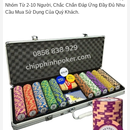
Nhóm Từ 2-10 Người, Chắc Chắn Đáp Ứng Đầy Đủ Nhu
Cầu Mua Sử Dụng Của Quý Khách.