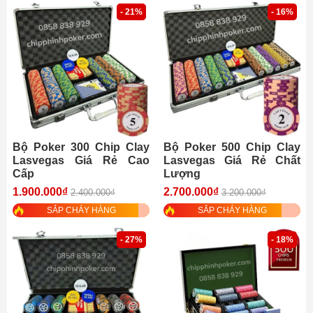
- 21%
- 16%
Bộ Poker 300 Chip Clay
Bộ Poker 500 Chip Clay
Lasvegas Giá Rẻ Cao
Lasvegas Giá Rẻ Chất
Cấp
Lượng
1.900.000₫
2.700.000₫
2.400.000₫
3.200.000₫
SẮP CHÁY HÀNG
SẮP CHÁY HÀNG
- 27%
- 18%