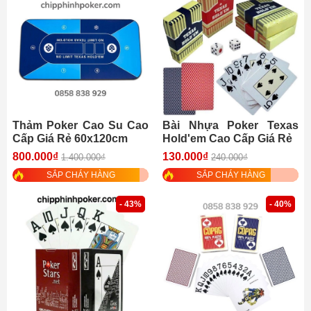
Thảm Poker Cao Su Cao
Bài Nhựa Poker Texas
Cấp Giá Rẻ 60x120cm
Hold'em Cao Cấp Giá Rẻ
800.000₫
130.000₫
1.400.000₫
240.000₫
SẮP CHÁY HÀNG
SẮP CHÁY HÀNG
- 43%
- 40%