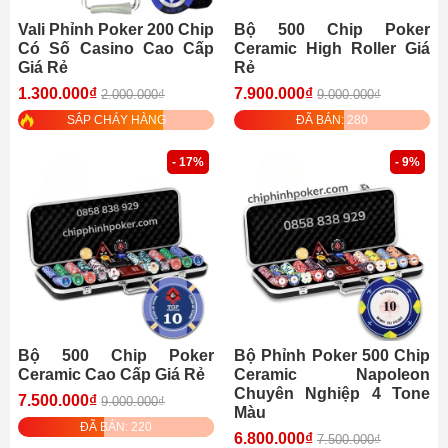
Vali Phỉnh Poker 200 Chip
Bộ 500 Chip Poker
Có Số Casino Cao Cấp
Ceramic High Roller Giá
Giá Rẻ
Rẻ
1.300.000₫
7.900.000₫
2.000.000₫
9.000.000₫
SẮP CHÁY HÀNG
ĐÃ BÁN: 280
- 17%
- 9%
Bộ 500 Chip Poker
Bộ Phỉnh Poker 500 Chip
Ceramic Cao Cấp Giá Rẻ
Ceramic Napoleon
Chuyên Nghiệp 4 Tone
7.500.000₫
9.000.000₫
Màu
ĐÃ BÁN: 220
6.800.000₫
7.500.000₫