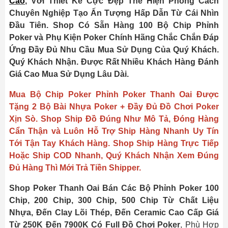
Cao
, Với Thiết Kế Cực Đẹp Thể Hiện Phong Cách
Chuyên Nghiệp Tạo Ấn Tượng Hấp Dẫn Từ Cái Nhìn
Đầu Tiên. Shop Có Sẵn Hàng 100 Bộ Chip Phỉnh
Poker và Phụ Kiện Poker Chính Hãng Chắc Chắn Đáp
Ứng Đầy Đủ Nhu Cầu Mua Sử Dụng Của Quý Khách.
Quý Khách Nhận. Được Rất Nhiều Khách Hàng Đánh
Giá Cao Mua Sử Dụng Lâu Dài.
Mua Bộ Chip Poker Phỉnh Poker Thanh Oai Được
Tặng 2 Bộ Bài Nhựa Poker + Đầy Đủ Đồ Chơi Poker
Xịn Sò. Shop Ship Đồ Đúng Như Mô Tả, Đóng Hàng
Cẩn Thận và Luôn Hỗ Trợ Ship Hàng Nhanh Uy Tín
Tới Tận Tay Khách Hàng. Shop Ship Hàng Trực Tiếp
Hoặc Ship COD Nhanh, Quý Khách Nhận Xem Đúng
Đủ Hàng Thì Mới Trả Tiền Shipper.
Shop Poker Thanh Oai Bán Các Bộ Phỉnh Poker 100
Chip, 200 Chip, 300 Chip, 500 Chip Từ Chất Liệu
Nhựa, Đến Clay Lõi Thép, Đến Ceramic Cao Cấp Giá
Từ 250K Đến 7900K Có Full Đồ Chơi Poker
, Phù Hợp