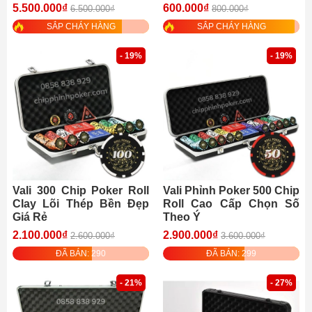
5.500.000₫
600.000₫
6.500.000₫
800.000₫
SẮP CHÁY HÀNG
SẮP CHÁY HÀNG
- 19%
- 19%
Vali 300 Chip Poker Roll
Vali Phỉnh Poker 500 Chip
Clay Lõi Thép Bền Đẹp
Roll Cao Cấp Chọn Số
Giá Rẻ
Theo Ý
2.100.000₫
2.900.000₫
2.600.000₫
3.600.000₫
ĐÃ BÁN: 290
ĐÃ BÁN: 299
- 21%
- 27%