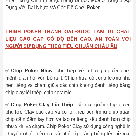
Phải Hàng Chính Hãng, Hàng Bị Lỗi. Mua 5 Tặng 1 Áp
Dụng Với Bài Nhựa Và Các Đồ Chơi Poker.
PHỈNH POKER THANH OAI ĐƯỢC LÀM TỪ CHẤT
LIỆU CAO CẤP CÓ ĐỘ BỀN CAO, AN TOÀN VỚI
NGƯỜI SỬ DỤNG THEO TIÊU CHUẨN CHÂU ÂU
✅
Chip Poker Nhựa
phù hợp với những người chơi
mệnh giá nhỏ, vốn bỏ ra ít. Chip nhựa có trọng lượng nhẹ
nên tiếng va chạm giữa các chip không đanh tiếng bằng
chip clay lõi thép, chip ceramic.
✅
Chip Poker Clay Lõi Thép:
Bề mặt quân chip được
phủ lớp Clay cao cấp và có lõi thép bên trong giúp quân
chip cầm đầm tay hơn và tạo ra tiếng kêu đanh hơn chip
nhựa khi va chạm. Chip Poker Clay sử dụng công nghệ in
chuyển nhiệt hiện đại và phủ lớp tráng bóng lên bề mặt