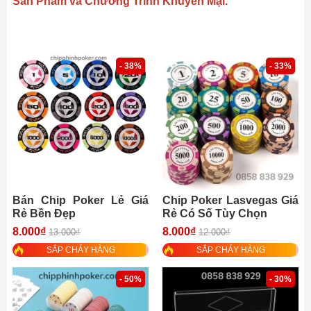
Sản Phẩm và Chương Trình Khuyến Mại.
- 38%
- 33%
Bán Chip Poker Lẻ Giá
Chip Poker Lasvegas Giá
Rẻ Bền Đẹp
Rẻ Có Số Tùy Chọn
8.000₫
8.000₫
13.000₫
12.000₫
SẮP CHÁY HÀNG
SẮP CHÁY HÀNG
- 50%
- 30%