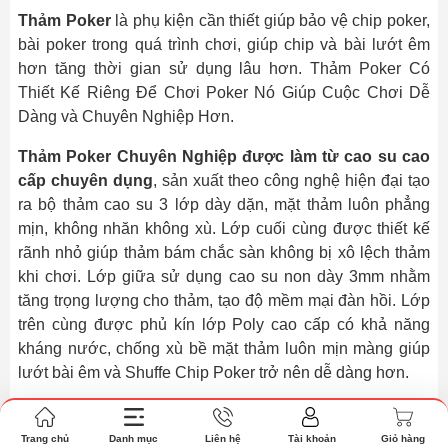
Thảm Poker
là phụ kiện cần thiết giúp bảo vệ chip poker,
bài poker trong quá trình chơi, giúp chip và bài lướt êm
hơn tăng thời gian sử dụng lâu hơn. Thảm Poker Có
Thiết Kế Riêng Để Chơi Poker Nó Giúp Cuộc Chơi Dễ
Dàng và Chuyên Nghiệp Hơn.
Thảm Poker Chuyên Nghiệp được làm từ cao su cao
cấp chuyên dụng
, sản xuất theo công nghệ hiện đại tạo
ra bộ thảm cao su 3 lớp dày dặn, mặt thảm luôn phẳng
mịn, không nhăn không xù. Lớp cuối cùng được thiết kế
rãnh nhỏ giúp thảm bám chắc sàn không bị xô lệch thảm
khi chơi. Lớp giữa sử dụng cao su non dày 3mm nhằm
tăng trọng lượng cho thảm, tạo độ mềm mại đàn hồi. Lớp
trên cùng được phủ kín lớp Poly cao cấp có khả năng
kháng nước, chống xù bề mặt thảm luôn mịn màng giúp
lướt bài êm và Shuffe Chip Poker trở nên dễ dàng hơn.
Trang chủ
Danh mục
Liên hệ
Tài khoản
Giỏ hàng