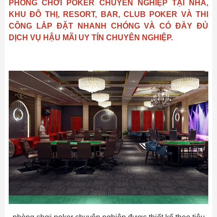
PHÒNG CHƠI POKER CHUYÊN NGHIỆP TẠI NHÀ,
KHU ĐÔ THỊ, RESORT, BAR, CLUB POKER VÀ THI
CÔNG LẮP ĐẶT NHANH CHÓNG VÀ CÓ ĐẦY ĐỦ
DỊCH VỤ HẬU MÃI UY TÍN CHUYÊN NGHIỆP.