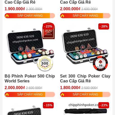
Cao Cấp Giá Rẻ
Cao Cấp Giá Rẻ
1.900.000₫
2.000.000₫
2.300.000₫
2.600.000₫
SẮP CHÁY HÀNG
SẮP CHÁY HÀNG
- 23%
- 28%
Bộ Phỉnh Poker 500 Chip
Set 300 Chip Poker Clay
World Series
Cao Cấp Giá Rẻ
2.000.000₫
1.800.000₫
2.600.000₫
2.500.000₫
SẮP CHÁY HÀNG
SẮP CHÁY HÀNG
- 15%
- 23%