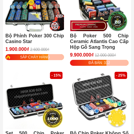
Bộ Phỉnh Poker 300 Chip
Bộ Poker 500 Chip
Casino Star
Ceramic Atlantis Cao Cấp
Hộp Gỗ Sang Trọng
1.900.000₫
2.600.000₫
9.900.000₫
12.000.000₫
SẮP CHÁY HÀNG
ĐÃ BÁN: 312
- 15%
- 25%
Set 500 Chip Poker
Bộ Chip Poker Không Số