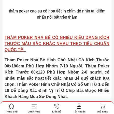
thảm poker cao su có họa tiết in chìm dễ nhìn tại điểm
nhấn nổi bật trên thảm
THẢM POKER NHÀ BÈ CÓ NHIỀU KIỂU DÁNG KÍCH
THƯỚC MÀU SẮC KHÁC NHAU THEO TIÊU CHUẨN
QUỐC TẾ.
Thảm Poker Nhà Bè Hình Chữ Nhật Có Kích Thước
90x180cm Phù Hợp Nhóm 7-10 Người, Thảm Poker
Kích Thước 60x120 Phù Hợp Nhóm 2-6 người, có
nhiều màu sắc hoạt tiết khác nhau để quý khách lựa
chọn. Thảm Poker Hình Chữ Nhật Có Số Ghi Từ 1 Đến
10 Dễ Dàng Xác Định Vị Trí Ô Chip Bài, Được Nhiều
Khách Hàng Mua Sử Dụng Nhất.
Trang chủ
Danh mục
Liên hệ
Tài khoản
Giỏ hàng