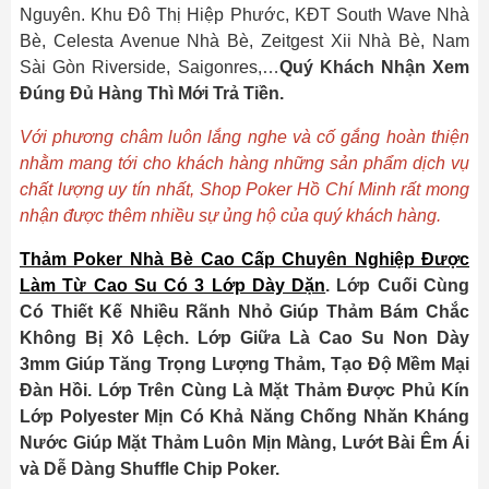
Nguyên. Khu Đô Thị Hiệp Phước, KĐT South Wave Nhà
Bè, Celesta Avenue Nhà Bè, Zeitgest Xii Nhà Bè, Nam
Sài Gòn Riverside, Saigonres,…
Quý Khách Nhận Xem
Đúng Đủ Hàng Thì Mới Trả Tiền.
Với phương châm luôn lắng nghe và cố gắng hoàn thiện
nhằm mang tới cho khách hàng những sản phẩm dịch vụ
chất lượng uy tín nhất, Shop Poker Hồ Chí Minh rất mong
nhận được thêm nhiều sự ủng hộ của quý khách hàng.
Thảm Poker Nhà Bè Cao Cấp Chuyên Nghiệp Được
Làm Từ Cao Su Có 3 Lớp Dày Dặn
. Lớp Cuối Cùng
Có Thiết Kế Nhiều Rãnh Nhỏ Giúp Thảm Bám Chắc
Không Bị Xô Lệch. Lớp Giữa Là Cao Su Non Dày
3mm Giúp Tăng Trọng Lượng Thảm, Tạo Độ Mềm Mại
Đàn Hồi. Lớp Trên Cùng Là Mặt Thảm Được Phủ Kín
Lớp Polyester Mịn Có Khả Năng Chống Nhăn Kháng
Nước Giúp Mặt Thảm Luôn Mịn Màng, Lướt Bài Êm Ái
và Dễ Dàng Shuffle Chip Poker.