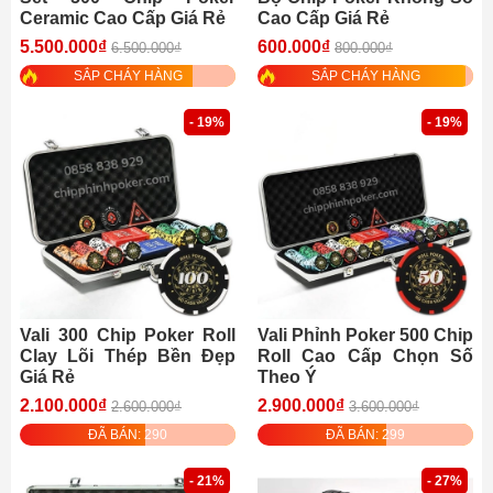
Ceramic Cao Cấp Giá Rẻ
Cao Cấp Giá Rẻ
5.500.000₫
600.000₫
6.500.000₫
800.000₫
SẮP CHÁY HÀNG
SẮP CHÁY HÀNG
- 19%
- 19%
Vali 300 Chip Poker Roll
Vali Phỉnh Poker 500 Chip
Clay Lõi Thép Bền Đẹp
Roll Cao Cấp Chọn Số
Giá Rẻ
Theo Ý
2.100.000₫
2.900.000₫
2.600.000₫
3.600.000₫
ĐÃ BÁN: 290
ĐÃ BÁN: 299
- 21%
- 27%