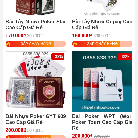
Bài Tây Nhựa Poker Star
Bài Tây Nhựa Copag Cao
Cao Cấp Giá Rẻ
Cấp Giá Rẻ
170.000₫
180.000₫
300.000₫
300.000₫
SẮP CHÁY HÀNG
SẮP CHÁY HÀNG
- 33%
- 33%
Bài Nhựa Poker GYT 609
Bài Poker WPT (Worl
Cao Cấp Giá Rẻ
Poker Tour) Cao Cấp Giá
Rẻ
200.000₫
300.000₫
200.000₫
300.000₫