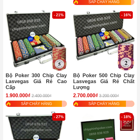
SẮP CHÁY HÀNG
- 21%
- 16%
Bộ Poker 300 Chip Clay
Bộ Poker 500 Chip Clay
Lasvegas Giá Rẻ Cao
Lasvegas Giá Rẻ Chất
Cấp
Lượng
1.900.000₫
2.700.000₫
2.400.000₫
3.200.000₫
SẮP CHÁY HÀNG
SẮP CHÁY HÀNG
- 27%
- 18%