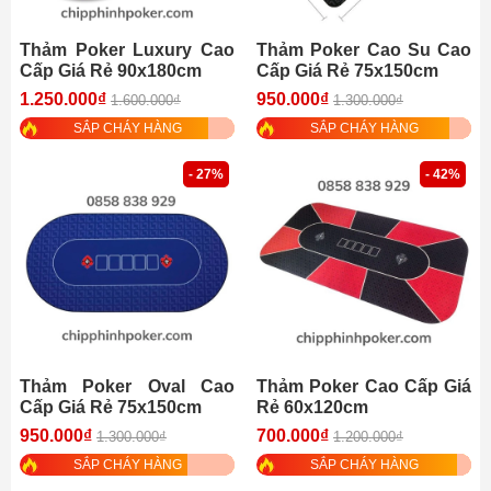
Thảm Poker Luxury Cao
Thảm Poker Cao Su Cao
Cấp Giá Rẻ 90x180cm
Cấp Giá Rẻ 75x150cm
1.250.000₫
950.000₫
1.600.000₫
1.300.000₫
SẮP CHÁY HÀNG
SẮP CHÁY HÀNG
- 27%
- 42%
Thảm Poker Oval Cao
Thảm Poker Cao Cấp Giá
Cấp Giá Rẻ 75x150cm
Rẻ 60x120cm
950.000₫
700.000₫
1.300.000₫
1.200.000₫
SẮP CHÁY HÀNG
SẮP CHÁY HÀNG