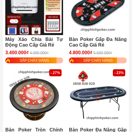
Máy Xáo Chia Bài Tự
Bàn Poker Gấp Đa Năng
Động Cao Cấp Giá Rẻ
Cao Cấp Giá Rẻ
3.400.000₫
4.800.000₫
4.000.000₫
5.600.000₫
SẮP CHÁY HÀNG
SẮP CHÁY HÀNG
- 27%
- 23%
Bàn Poker Tròn Chính
Bàn Poker Đa Năng Gập