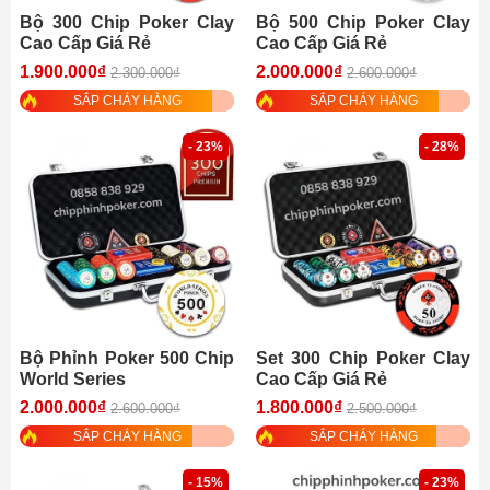
Bộ 300 Chip Poker Clay
Bộ 500 Chip Poker Clay
Cao Cấp Giá Rẻ
Cao Cấp Giá Rẻ
1.900.000₫
2.000.000₫
2.300.000₫
2.600.000₫
SẮP CHÁY HÀNG
SẮP CHÁY HÀNG
- 23%
- 28%
Bộ Phỉnh Poker 500 Chip
Set 300 Chip Poker Clay
World Series
Cao Cấp Giá Rẻ
2.000.000₫
1.800.000₫
2.600.000₫
2.500.000₫
SẮP CHÁY HÀNG
SẮP CHÁY HÀNG
- 15%
- 23%