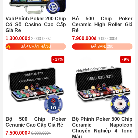
Vali Phỉnh Poker 200 Chip
Bộ 500 Chip Poker
Có Số Casino Cao Cấp
Ceramic High Roller Giá
Giá Rẻ
Rẻ
1.300.000₫
7.900.000₫
2.000.000₫
9.000.000₫
SẮP CHÁY HÀNG
ĐÃ BÁN: 280
- 17%
- 9%
Bộ 500 Chip Poker
Bộ Phỉnh Poker 500 Chip
Ceramic Cao Cấp Giá Rẻ
Ceramic Napoleon
Chuyên Nghiệp 4 Tone
7.500.000₫
9.000.000₫
Màu